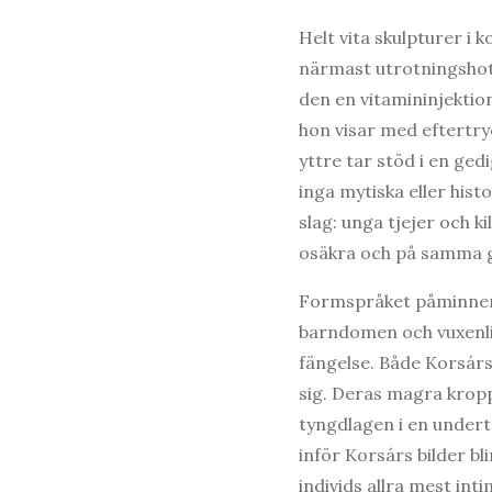
Helt vita skulpturer i
närmast utrotningshota
den en vitamininjektio
hon visar med eftertry
yttre tar stöd i en ged
inga mytiska eller hist
slag: unga tjejer och k
osäkra och på samma g
Formspråket påminner 
barndomen och vuxenl
fängelse. Både Korsárs
sig. Deras magra kropp
tyngdlagen i en under
inför Korsárs bilder bl
individs allra mest int