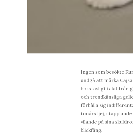
Ingen som besökte Kun
undgå att märka Cajsa 
bokstavligt talat från g
och trendkänsliga gal
förhålla sig indifferen
tonårstjej, stapplande
vilande på sina skuldr
blickfång.