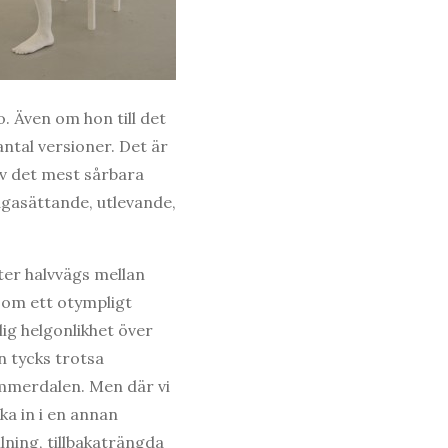
. Även om hon till det
antal versioner. Det är
 av det mest sårbara
rågasättande, utlevande,
er halvvägs mellan
om ett otympligt
ig helgonlikhet över
n tycks trotsa
ämmerdalen. Men där vi
cka in i en annan
lning, tillbakaträngda