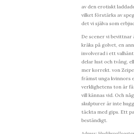
av den erotiskt laddad
vilket förstärks av spe
det vi själva som erbju
De scener vi bevittnar ä
kräks på golvet, en an
involverad i ett valhänt
delar lust och tvång, e
mer korrekt. von Zeipe
främst unga kvinnors er
verklighetens ton är fär
vill kännas vid. Och nå
skulpturer är inte hugg
täckta med gips. Ett pa
beständigt.
Adress: Hudiksvallsgata