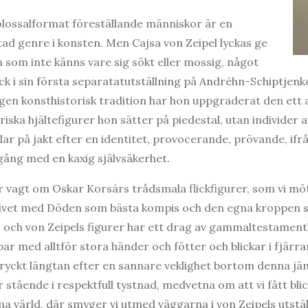
 kolossalformat föreställande människor är en
d genre i konsten. Men Cajsa von Zeipel lyckas ge
n som inte känns vare sig sökt eller mossig, något
ck i sin första separatatutställning på Andréhn-Schiptjenko
igen konsthistorisk tradition har hon uppgraderat den ett 
oriska hjältefigurer hon sätter på piedestal, utan individer
illar på jakt efter en identitet, provocerande, prövande, if
ång med en kaxig självsäkerhet.
vagt om Oskar Korsárs trådsmala flickfigurer, som vi möt
ivet med Döden som bästa kompis och den egna kroppen s
 och von Zeipels figurer har ett drag av gammaltestamentl
ar med alltför stora händer och fötter och blickar i fjärra
tryckt längtan efter en sannare veklighet bortom denna j
ir stående i respektfull tystnad, medvetna om att vi fått bli
ima värld, där smyger vi utmed väggarna i von Zeipels utstäl