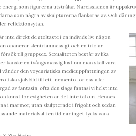
e energi som figurerna utstrålar. Narcissismen är uppskru
glarna som några av skulpturerna flankeras av. Och där inga
der reflektionsytan.
r inte direkt de stoltaste i en individs liv: någon
nan onanerar slentrianmässigt och en trio är
 försök till gruppsex. Sexualiteten består av lika
ller kanske en tvångsmässig lust om man skall vara
l vänder den voyeuristiska medieuppfattningen av
otiska självbild till ett memento för oss alla:
gad av fantasin, ofta den slags fantasi vi helst inte
gon konst för evigheten är det inte tal om. Hennes
na i marmor, utan skulpterade i frigolit och sedan
ssande materialval i en tid när inget tycks vara
n 8, Stockholm