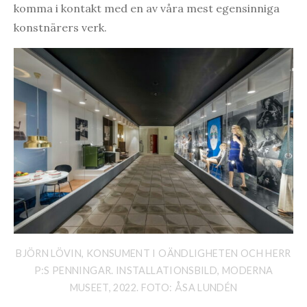
komma i kontakt med en av våra mest egensinniga
konstnärers verk.
BJÖRN LÖVIN, KONSUMENT I OÄNDLIGHETEN OCH HERR
P:S PENNINGAR. INSTALLATIONSBILD, MODERNA
MUSEET, 2022. FOTO: ÅSA LUNDÉN