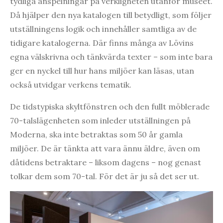
tydliga anspelningar på verkligheten utanför museet.
Då hjälper den nya katalogen till betydligt, som följer
utställningens logik och innehåller samtliga av de
tidigare katalogerna. Där finns många av Lövins
egna välskrivna och tänkvärda texter – som inte bara
ger en nyckel till hur hans miljöer kan läsas, utan
också utvidgar verkens tematik.
De tidstypiska skyltfönstren och den fullt möblerade
70-talslägenheten som inleder utställningen på
Moderna, ska inte betraktas som 50 år gamla
miljöer. De är tänkta att vara ännu äldre, även om
dåtidens betraktare – liksom dagens – nog genast
tolkar dem som 70-tal. För det är ju så det ser ut.