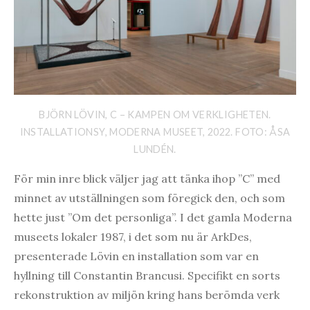
BJÖRN LÖVIN, C – KAMPEN OM VERKLIGHETEN.
INSTALLATIONSY, MODERNA MUSEET, 2022. FOTO: ÅSA
LUNDÉN.
För min inre blick väljer jag att tänka ihop ”C” med
minnet av utställningen som föregick den, och som
hette just ”Om det personliga”. I det gamla Moderna
museets lokaler 1987, i det som nu är ArkDes,
presenterade Lövin en installation som var en
hyllning till Constantin Brancusi. Specifikt en sorts
rekonstruktion av miljön kring hans berömda verk