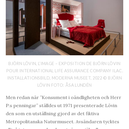
BJÖRN LÖVIN, L’IMAGE – EXPOSITION DE BJÖRN LÖVIN
POUR INTERNATIONAL LIFE ASSURANCE COMPANY ILAC.
INSTALLATIONSBILD, MODERNA MUSEET, 2022 © BJÖRN
LÖVIN FOTO: ÅSA LUNDÉN
Men redan när ”Konsument i oändligheten och Herr
P:s penningar” ställdes ut 1971 presenterade Lövin
den som en utställning gjord av det fiktiva
Metropolitanska Naturmuseet. Avsändaren tycktes