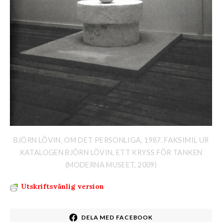
BJÖRN LÖVIN, OM DET PERSONLIGA, 1987. FAKSIMIL UR
KATALOGEN BJÖRN LÖVIN, ETT KRYSS FÖR TANKEN
(MODERNA MUSEET, 2009)
Utskriftsvänlig version
DELA MED FACEBOOK