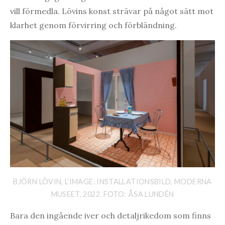
vill förmedla. Lövins konst strävar på något sätt mot
klarhet genom förvirring och förbländning.
BJÖRN LÖVIN, L’IMAGE. INSTALLATIONSBILD, MODERNA
MUSEET, 2022. FOTO: ÅSA LUNDÉN
Bara den ingående iver och detaljrikedom som finns