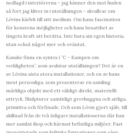
nedlagd i interiörerna – jag känner den mot huden
så fort jag kliver in i utställningen – skvallrar om
Lövins kärlek till sitt medium. Om hans fascination
för konstens möjligheter och hans besatthet av
tingets kraft att berätta. Inte bara sin egen historia,
utan också något mer och oväntat.
Kanske finns en syntes i ”C – Kampen om
verkligheten”, som avslutar utställningen? Det är en
av Lövins sista stora installationer, och en av hans
mest personliga, som presenterar en samling
märkliga objekt med ett väldigt direkt, materiellt
uttryck. Skulpturer samtidigt grovhuggna och sirliga,
primitiva och förfinade. Och som Lövin gjort själv, till
skillnad från de två tidigare installationerna där han
mer samlat ihop och härmat befintliga miljöer. Fast
presenterade som kultiska figurationer som sägs