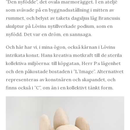
”Den nyfödde”, det ovala marmorägget. I en ateljé
som svävade på en byggnadsställning i mitten av
rummet, och belyst av takets dagsljus låg Brancusis
skulptur på Lövins nytillverkade podium, som en
nyfödd. Det var en dröm, en sannsaga.
Och här har vi, i mina ögon, också kärnan i Lövins
intrikata konst. Hans kreativa motkraft till de sterila
kollektiva miljöerna: till köpgatan, Herr P:s lägenhet
och den påkostade bostaden i ”L´Image”. Alternativet
representeras av konstnären och skapandet, och
finns också i ”C”, om än i en kollektivt tänkt form.