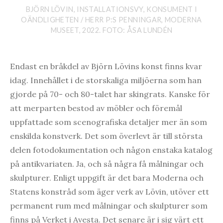
BJÖRN LÖVIN, INSTALLATIONSVY, KONSUMENT I
OÄNDLIGHETEN / HERR P:S PENNINGAR, MODERNA
MUSEET, 2022. FOTO: ÅSA LUNDÉN
Endast en bråkdel av Björn Lövins konst finns kvar
idag. Innehållet i de storskaliga miljöerna som han
gjorde på 70- och 80-talet har skingrats. Kanske för
att merparten bestod av möbler och föremål
uppfattade som scenografiska detaljer mer än som
enskilda konstverk. Det som överlevt är till största
delen fotodokumentation och någon enstaka katalog
på antikvariaten. Ja, och så några få målningar och
skulpturer. Enligt uppgift är det bara Moderna och
Statens konstråd som äger verk av Lövin, utöver ett
permanent rum med målningar och skulpturer som
finns på Verket i Avesta. Det senare är i sig värt ett