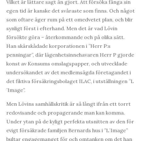
Vilket är lättare sagt än gjort. Att försöka fånga sin
egen tid är kanske det svåraste som finns. Och något
som oftare äger rum på ett omedvetet plan, och blir
synligt först i efterhand. Men det är vad Lövin
försökte göra – återkommande och på olika sätt.
Han skärskådade korporationen i ”Herr P:s
penningar”, där lägenhetsinnehavaren Herr P gjorde
konst av Konsums omslagspapper, och utvecklade
undersökandet av det medlemsägda företagandet i
det fiktiva försäkringsbolaget ILAC, i utställningen ”L
´Image”.
Men Lövins samhällskritik är så långt ifrån ett torrt
redovisande och propagerande man kan komma.
Under ytan på de kyligt perfekta utsnitten av den för
evigt försäkrade familjen Bernards hus i ”L´Image”
bultar engagemanget för och omtanken om det han