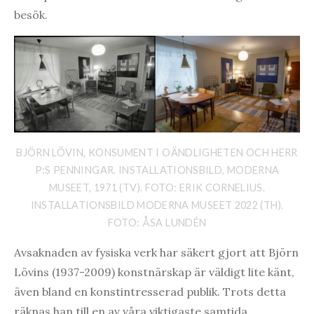
besök.
BJÖRN LÖVIN, KONSUMENT I OÄNDLIGHETEN OCH HERR
P:S PENNINGAR. INSTALLATIONSBILD, MODERNA
MUSEET, 1971 (TV). FOTO: ERIK CORNELIUS.
INSTALLATIONSBILD MODERNA MUSEET 2022 (TH).
FOTO: ÅSA LUNDÉN
Avsaknaden av fysiska verk har säkert gjort att Björn
Lövins (1937-2009) konstnärskap är väldigt lite känt,
även bland en konstintresserad publik. Trots detta
räknas han till en av våra viktigaste samtida