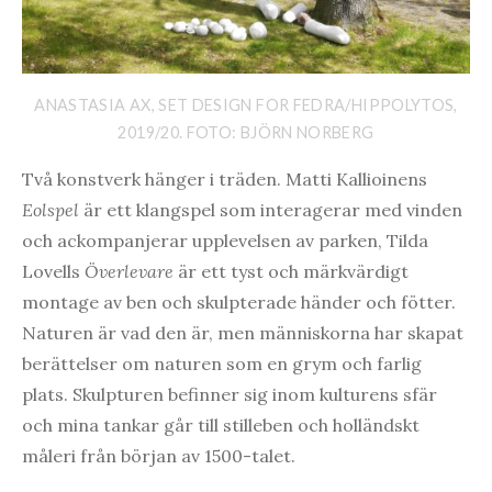
ANASTASIA AX, SET DESIGN FOR FEDRA/HIPPOLYTOS,
2019/20. FOTO: BJÖRN NORBERG
Två konstverk hänger i träden. Matti Kallioinens
Eolspel
är ett klangspel som interagerar med vinden
och ackompanjerar upplevelsen av parken, Tilda
Lovells
Överlevare
är ett tyst och märkvärdigt
montage av ben och skulpterade händer och fötter.
Naturen är vad den är, men människorna har skapat
berättelser om naturen som en grym och farlig
plats. Skulpturen befinner sig inom kulturens sfär
och mina tankar går till stilleben och holländskt
måleri från början av 1500-talet.