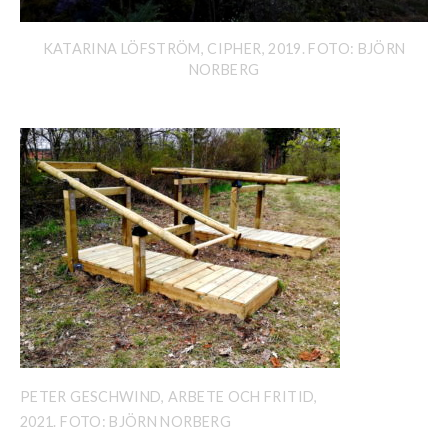
KATARINA LÖFSTRÖM, CIPHER, 2019. FOTO: BJÖRN
NORBERG
PETER GESCHWIND, ARBETE OCH FRITID,
2021. FOTO: BJÖRN NORBERG