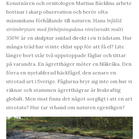
Konstnären och ornitologen Mattias Bäcklins arbete
bottnar i skarp observation och berör ofta
människans förhållande till naturen. Hans
Infälld
strömbrytare med förhöjningsdosa rörelsevakt multi
350W
är en skulptur snidad direkt i en trädstam. Hur
många träd har vi inte eldat upp för att få el? Lite
längre bort står två uppstoppade fåglar och tittar
på varandra. En ägretthäger möter en blåkråka. Den
förra en nyetablerad häckfågel, den senare en
utrotad art i Sverige. Fåglarna bryr sig inte om hur vi
räknar och stammen ägretthägrar är livskraftig
globalt. Men visst finns det något sorgligt i att en art
utrotats? Hur tar vi hand om naturen egentligen?