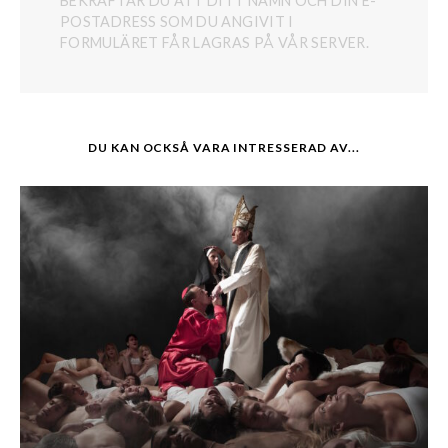
BEKRÄFTAR DU ATT DITT NAMN OCH DIN E-
POSTADRESS SOM DU ANGIVIT I
FORMULÄRET FÅR LAGRAS PÅ VÅR SERVER.
DU KAN OCKSÅ VARA INTRESSERAD AV...