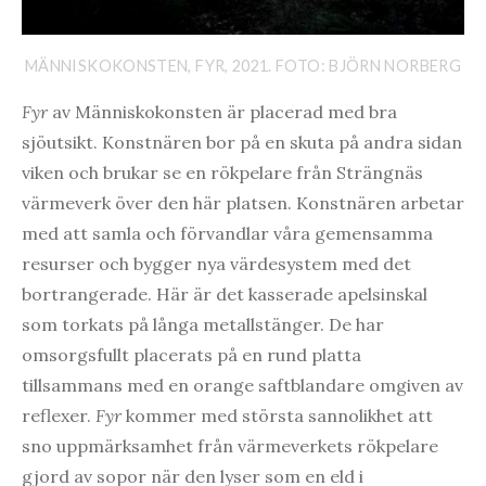
MÄNNISKOKONSTEN, FYR, 2021. FOTO: BJÖRN NORBERG
Fyr
av Människokonsten är placerad med bra
sjöutsikt. Konstnären bor på en skuta på andra sidan
viken och brukar se en rökpelare från Strängnäs
värmeverk över den här platsen. Konstnären arbetar
med att samla och förvandlar våra gemensamma
resurser och bygger nya värdesystem med det
bortrangerade. Här är det kasserade apelsinskal
som torkats på långa metallstänger. De har
omsorgsfullt placerats på en rund platta
tillsammans med en orange saftblandare omgiven av
reflexer.
Fyr
kommer med största sannolikhet att
sno uppmärksamhet från värmeverkets rökpelare
gjord av sopor när den lyser som en eld i