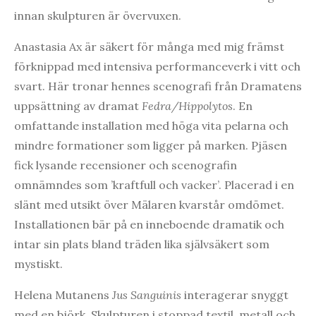
innan skulpturen är övervuxen.
Anastasia Ax är säkert för många med mig främst
förknippad med intensiva performanceverk i vitt och
svart. Här tronar hennes scenografi från Dramatens
uppsättning av dramat
Fedra/Hippolytos
. En
omfattande installation med höga vita pelarna och
mindre formationer som ligger på marken. Pjäsen
fick lysande recensioner och scenografin
omnämndes som ’kraftfull och vacker’. Placerad i en
slänt med utsikt över Mälaren kvarstår omdömet.
Installationen bär på en inneboende dramatik och
intar sin plats bland träden lika självsäkert som
mystiskt.
Helena Mutanens
Jus Sanguinis
interagerar snyggt
med en björk. Skulpturen i stoppad textil, metall och