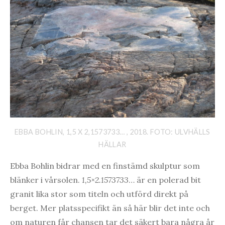
EBBA BOHLIN, 1,5 X 2,1573733… , 2018. FOTO: ULVHÄLLS
HÄLLAR
Ebba Bohlin bidrar med en finstämd skulptur som
blänker i vårsolen.
1,5×2.1573733
… är en polerad bit
granit lika stor som titeln och utförd direkt på
berget. Mer platsspecifikt än så här blir det inte och
om naturen får chansen tar det säkert bara några år