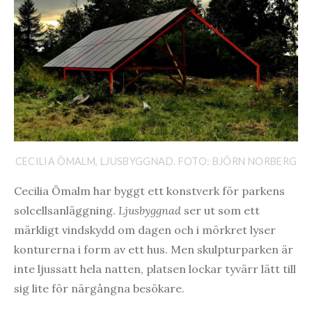
CECILIA ÖMALM, LJUSBYGGNAD. FOTO: BJÖRN NORBERG
Cecilia Ömalm har byggt ett konstverk för parkens
solcellsanläggning.
Ljusbyggnad
ser ut som ett
märkligt vindskydd om dagen och i mörkret lyser
konturerna i form av ett hus. Men skulpturparken är
inte ljussatt hela natten, platsen lockar tyvärr lätt till
sig lite för närgångna besökare.