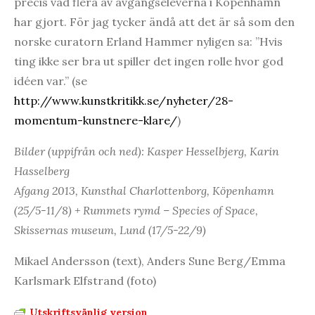
precis vad flera av avgångseleverna i Köpenhamn
har gjort. För jag tycker ändå att det är så som den
norske curatorn Erland Hammer nyligen sa: ”Hvis
ting ikke ser bra ut spiller det ingen rolle hvor god
idéen var.” (se
http://www.kunstkritikk.se/nyheter/28-
momentum-kunstnere-klare/
)
Bilder (uppifrån och ned): Kasper Hesselbjerg, Karin
Hasselberg
Afgang 2013, Kunsthal Charlottenborg, Köpenhamn
(25/5-11/8) + Rummets rymd – Species of Space,
Skissernas museum, Lund (17/5-22/9)
Mikael Andersson (text), Anders Sune Berg/Emma
Karlsmark Elfstrand (foto)
Utskriftsvänlig version