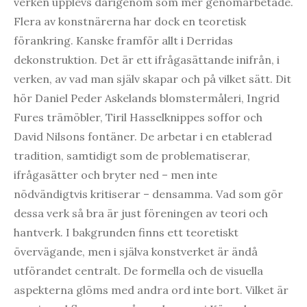
verken upplevs därigenom som mer genomarbetade.
Flera av konstnärerna har dock en teoretisk
förankring. Kanske framför allt i Derridas
dekonstruktion. Det är ett ifrågasättande inifrån, i
verken, av vad man själv skapar och på vilket sätt. Dit
hör Daniel Peder Askelands blomstermåleri, Ingrid
Fures trämöbler, Tiril Hasselknippes soffor och
David Nilsons fontäner. De arbetar i en etablerad
tradition, samtidigt som de problematiserar,
ifrågasätter och bryter ned – men inte
nödvändigtvis kritiserar – densamma. Vad som gör
dessa verk så bra är just föreningen av teori och
hantverk. I bakgrunden finns ett teoretiskt
övervägande, men i själva konstverket är ändå
utförandet centralt. De formella och de visuella
aspekterna glöms med andra ord inte bort. Vilket är