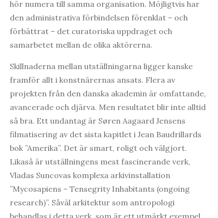
hör numera till samma organisation. Möjligtvis har
den administrativa förbindelsen förenklat – och
förbättrat – det curatoriska uppdraget och
samarbetet mellan de olika aktörerna.
Skillnaderna mellan utställningarna ligger kanske
framför allt i konstnärernas ansats. Flera av
projekten från den danska akademin är omfattande,
avancerade och djärva. Men resultatet blir inte alltid
så bra. Ett undantag är Søren Aagaard Jensens
filmatisering av det sista kapitlet i Jean Baudrillards
bok ”Amerika”. Det är smart, roligt och välgjort.
Likaså är utställningens mest fascinerande verk,
Vladas Suncovas komplexa arkivinstallation
”Mycosapiens – Tensegrity Inhabitants (ongoing
research)”. Såväl arkitektur som antropologi
behandlas i detta verk, som är ett utmärkt exempel