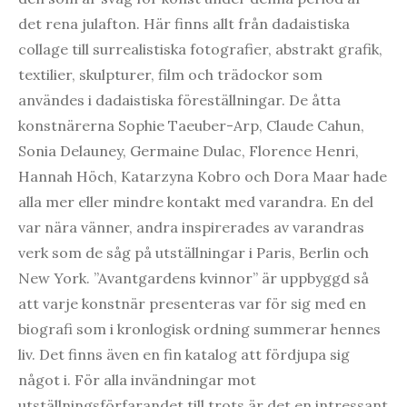
det rena julafton. Här finns allt från dadaistiska
collage till surrealistiska fotografier, abstrakt grafik,
textilier, skulpturer, film och trädockor som
användes i dadaistiska föreställningar. De åtta
konstnärerna Sophie Taeuber-Arp, Claude Cahun,
Sonia Delauney, Germaine Dulac, Florence Henri,
Hannah Höch, Katarzyna Kobro och Dora Maar hade
alla mer eller mindre kontakt med varandra. En del
var nära vänner, andra inspirerades av varandras
verk som de såg på utställningar i Paris, Berlin och
New York. ”Avantgardens kvinnor” är uppbyggd så
att varje konstnär presenteras var för sig med en
biografi som i kronlogisk ordning summerar hennes
liv. Det finns även en fin katalog att fördjupa sig
något i. För alla invändningar mot
utställningsförfarandet till trots är det en intressant