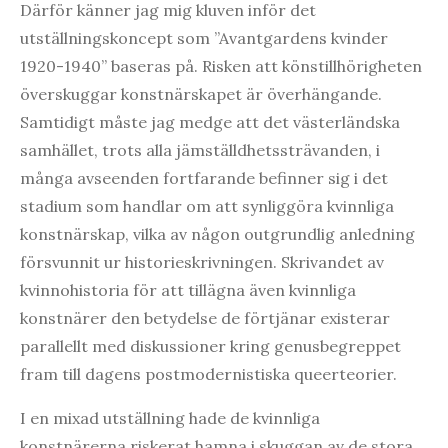
Därför känner jag mig kluven inför det
utställningskoncept som ”Avantgardens kvinder
1920-1940” baseras på. Risken att könstillhörigheten
överskuggar konstnärskapet är överhängande.
Samtidigt måste jag medge att det västerländska
samhället, trots alla jämställdhetssträvanden, i
många avseenden fortfarande befinner sig i det
stadium som handlar om att synliggöra kvinnliga
konstnärskap, vilka av någon outgrundlig anledning
försvunnit ur historieskrivningen. Skrivandet av
kvinnohistoria för att tillägna även kvinnliga
konstnärer den betydelse de förtjänar existerar
parallellt med diskussioner kring genusbegreppet
fram till dagens postmodernistiska queerteorier.
I en mixad utställning hade de kvinnliga
konstnärerna riskerat hamna i skuggan av de stora