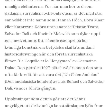
manliga elefanterna. För när man hör ord som
dadaism, surrealism och konkretism är det med stor
sannolikhet inte namn som Hannah Höch, Dora Maar
eller Katarzyna Kobro utan snarare Tristan Tzara,
Salvador Dali och Kazimir Malevich som dyker upp i
ens medvetande. Ett slående exempel på hur
kvinnliga konstnärers betydelse skuffats undan i
historieskrivningen är den första surrealistiska
filmen ”La Coquille et le Clergyman” av Germaine
Dulac. Den gjordes 1927, alltså två år innan den som
ofta får kredit för att vara det ,”Un Chien Andalou”
(Den andalusiska hunden) av Luis Buñuel och Salvador
Dali, visades första gången.
Upplysningar som denna gör att det känns
angeläget att de kvinnliga konstnärskapen lyfts fram