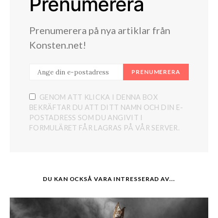
Prenumerera
Prenumerera på nya artiklar från
Konsten.net!
PRENUMERERA
GENOM ATT KLICKA I DENNA BOX
BEKRÄFTAR DU ATT DITT NAMN OCH DIN E-
POSTADRESS SOM DU ANGIVIT I
FORMULÄRET FÅR LAGRAS PÅ VÅR SERVER.
DU KAN OCKSÅ VARA INTRESSERAD AV...