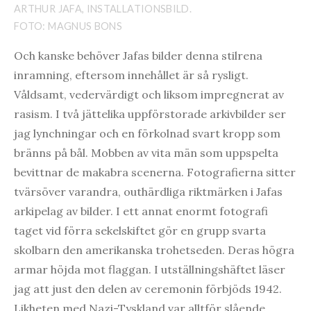
ARTHUR JAFA, INSTALLATIONSBILD.
FOTO: MAGNUS BONS
Och kanske behöver Jafas bilder denna stilrena
inramning, eftersom innehållet är så rysligt.
Våldsamt, vedervärdigt och liksom impregnerat av
rasism. I två jättelika uppförstorade arkivbilder ser
jag lynchningar och en förkolnad svart kropp som
bränns på bål. Mobben av vita män som uppspelta
bevittnar de makabra scenerna. Fotografierna sitter
tvärsöver varandra, outhärdliga riktmärken i Jafas
arkipelag av bilder. I ett annat enormt fotografi
taget vid förra sekelskiftet gör en grupp svarta
skolbarn den amerikanska trohetseden. Deras högra
armar höjda mot flaggan. I utställningshäftet läser
jag att just den delen av ceremonin förbjöds 1942.
Likheten med Nazi-Tyskland var alltför slående.