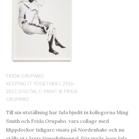
FRIDA ORUPABO
KEEPING IT TOGETHER I, 2016-
2017, DIGITAL C-PRINT © FRIDA
ORUPABO
Till sin utställning har Jafa bjudit in kollegorna Ming
Smith och Frida Orupabo, vars collage med
klippdockor tidigare visats på Nordenhake och nu
ställs ut i årets Venedigbiennal. Där ingår även Jafa,