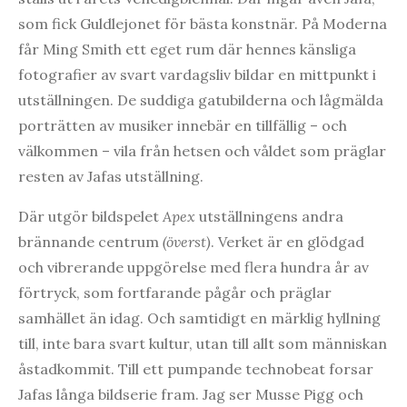
som fick Guldlejonet för bästa konstnär. På Moderna
får Ming Smith ett eget rum där hennes känsliga
fotografier av svart vardagsliv bildar en mittpunkt i
utställningen. De suddiga gatubilderna och lågmälda
porträtten av musiker innebär en tillfällig – och
välkommen – vila från hetsen och våldet som präglar
resten av Jafas utställning.
Där utgör bildspelet
Apex
utställningens andra
brännande centrum
(överst)
. Verket är en glödgad
och vibrerande uppgörelse med flera hundra år av
förtryck, som fortfarande pågår och präglar
samhället än idag. Och samtidigt en märklig hyllning
till, inte bara svart kultur, utan till allt som människan
åstadkommit. Till ett pumpande technobeat forsar
Jafas långa bildserie fram. Jag ser Musse Pigg och