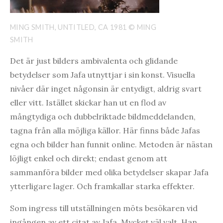
MING SMITH, UNTITLED, CA 1981 © MING
SMITH
Det är just bilders ambivalenta och glidande
betydelser som Jafa utnyttjar i sin konst. Visuella
nivåer där inget någonsin är entydigt, aldrig svart
eller vitt. Istället skickar han ut en flod av
mångtydiga och dubbelriktade bildmeddelanden,
tagna från alla möjliga källor. Här finns både Jafas
egna och bilder han funnit online. Metoden är nästan
löjligt enkel och direkt; endast genom att
sammanföra bilder med olika betydelser skapar Jafa
ytterligare lager. Och framkallar starka effekter.
Som ingress till utställningen möts besökaren vid
ingången av ett citat av Jafa. Mycket väl valt. Han