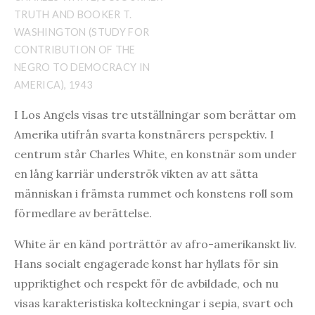
TRUTH AND BOOKER T.
WASHINGTON (STUDY FOR
CONTRIBUTION OF THE
NEGRO TO DEMOCRACY IN
AMERICA), 1943
I Los Angels visas tre utställningar som berättar om
Amerika utifrån svarta konstnärers perspektiv. I
centrum står Charles White, en konstnär som under
en lång karriär underströk vikten av att sätta
människan i främsta rummet och konstens roll som
förmedlare av berättelse.
White är en känd porträttör av afro-amerikanskt liv.
Hans socialt engagerade konst har hyllats för sin
uppriktighet och respekt för de avbildade, och nu
visas karakteristiska kolteckningar i sepia, svart och