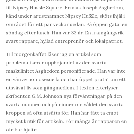
till Nipsey Hussle Square. Ermias Joseph Asghedom,
känd under artistnamnet Nipsey Hu$$le, sköts ihjäl i
området för ett par veckor sedan. På öppen gata, en
söndag efter lunch. Han var 33 år. En framgångsrik
svart rappare, hyllad entreprenör och lokalpatriot.
Till morgonkaffet läser jag en artikel som
problematiserar upphöjandet av den svarta
maskulinitet Asghedom personifierade. Han var inte
en vän av homosexuella och har öppet pratat om ett
utsvävat liv som gängmedlem. I texten efterlyser
skribenten G.M. Johnson nya förväntningar på den
svarta mannen och påminner om våldet den svarta
kroppen så ofta utsätts för. Han har fått ta emot
mycket kritik för artikeln. För många är rapparen en
ofelbar hjälte.