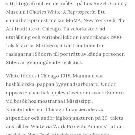
vitt, litografi och en del måleri på Los Angels County
Museum i
Charles White: A Reprospectiv.
Ett
samarbetsprojekt mellan MoMA, New York och The
Art Institute of Chicago. En välorkestrerad
utställning och veritabel lektion i amerikansk 1900-
tals historia. Motiven skiftar från tiden för
raslagarna i Södern till porträtt av kända personer.
Stilen är genomgående realistisk.
White föddes i Chicago 1918. Mamman var
hushållerska, pappan byggnadsarbetare. Under
uppväxten han fick uppleva livet som svart i Södern
vid besök hos mostrarna i Mississippi.
Konststudierna i Chicago finansierades via
stipendier och under lågkonjunkturen på 30-talets
anställdes White via Work Projects Administration,
en del av New Deal, att dekorera i skolor och