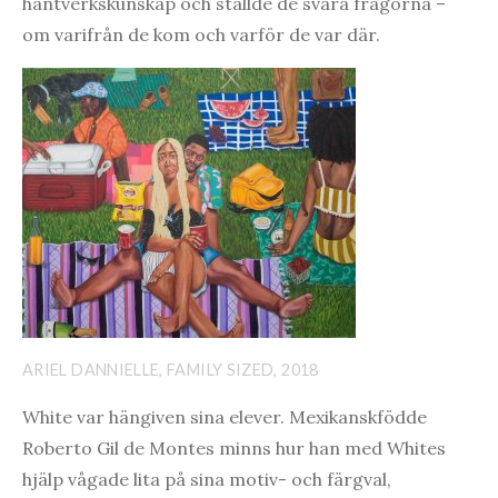
hantverkskunskap och ställde de svåra frågorna –
om varifrån de kom och varför de var där.
ARIEL DANNIELLE, FAMILY SIZED, 2018
White var hängiven sina elever. Mexikanskfödde
Roberto Gil de Montes minns hur han med Whites
hjälp vågade lita på sina motiv- och färgval,