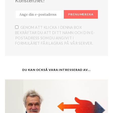
Konsten.net!
PRENUMERERA
GENOM ATT KLICKA I DENNA BOX
BEKRÄFTAR DU ATT DITT NAMN OCH DIN E-
POSTADRESS SOM DU ANGIVIT I
FORMULÄRET FÅR LAGRAS PÅ VÅR SERVER.
DU KAN OCKSÅ VARA INTRESSERAD AV...