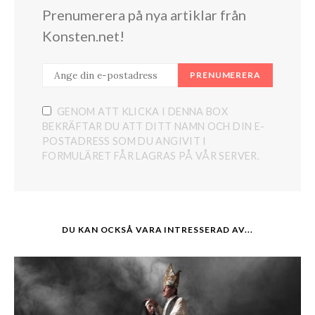
Prenumerera på nya artiklar från
Konsten.net!
PRENUMERERA
GENOM ATT KLICKA I DENNA BOX
BEKRÄFTAR DU ATT DITT NAMN OCH DIN E-
POSTADRESS SOM DU ANGIVIT I
FORMULÄRET FÅR LAGRAS PÅ VÅR SERVER.
DU KAN OCKSÅ VARA INTRESSERAD AV...