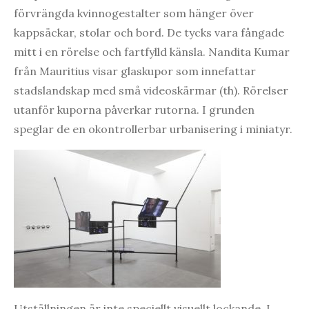
förvrängda kvinnogestalter som hänger över
kappsäckar, stolar och bord. De tycks vara fångade
mitt i en rörelse och fartfylld känsla. Nandita Kumar
från Mauritius visar glaskupor som innefattar
stadslandskap med små videoskärmar (th). Rörelser
utanför kuporna påverkar rutorna. I grunden
speglar de en okontrollerbar urbanisering i miniatyr.
Utställningen är inte speciellt visuellt lockande. I