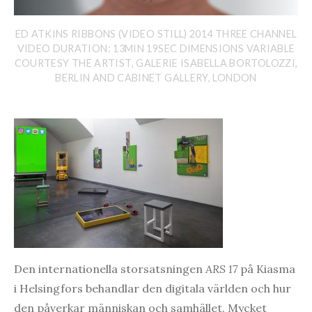
ED ATKINS RIBBONS (VIDEO STILL) 2014 THREE CHANNEL
VIDEO DURATION: 13MIN 19SEC DIMENSIONS VARIABLE
COURTESY THE ARTIST, GALERIE ISABELLA BORTOLOZZI,
BERLIN AND CABINET GALLERY, LONDON
Den internationella storsatsningen
ARS 17
på Kiasma
i Helsingfors behandlar den digitala världen och hur
den påverkar människan och samhället. Mycket