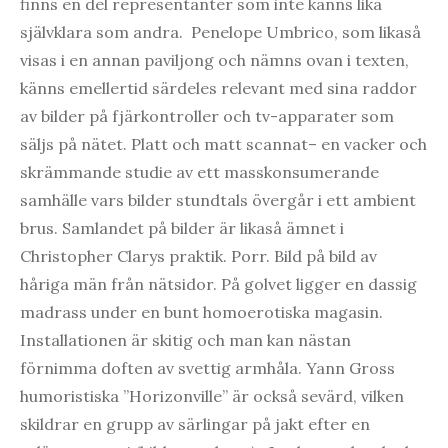
finns en del representanter som inte känns lika
självklara som andra. Penelope Umbrico, som likaså
visas i en annan paviljong och nämns ovan i texten,
känns emellertid särdeles relevant med sina raddor
av bilder på fjärkontroller och tv-apparater som
säljs på nätet. Platt och matt scannat– en vacker och
skrämmande studie av ett masskonsumerande
samhälle vars bilder stundtals övergår i ett ambient
brus. Samlandet på bilder är likaså ämnet i
Christopher Clarys praktik. Porr. Bild på bild av
håriga män från nätsidor. På golvet ligger en dassig
madrass under en bunt homoerotiska magasin.
Installationen är skitig och man kan nästan
förnimma doften av svettig armhåla. Yann Gross
humoristiska ”Horizonville” är också sevärd, vilken
skildrar en grupp av särlingar på jakt efter en