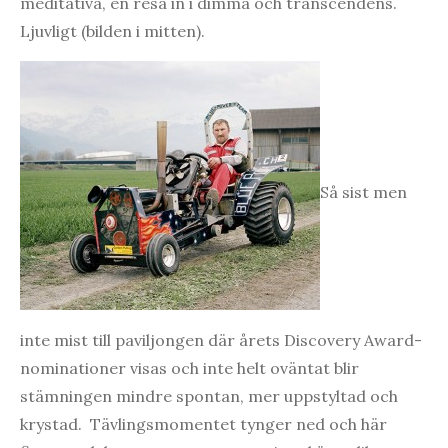
meditativa, en resa in i dimma och transcendens.
Ljuvligt (bilden i mitten).
Så sist men
inte mist till paviljongen där årets Discovery Award-
nominationer visas och inte helt oväntat blir
stämningen mindre spontan, mer uppstyltad och
krystad. Tävlingsmomentet tynger ned och här