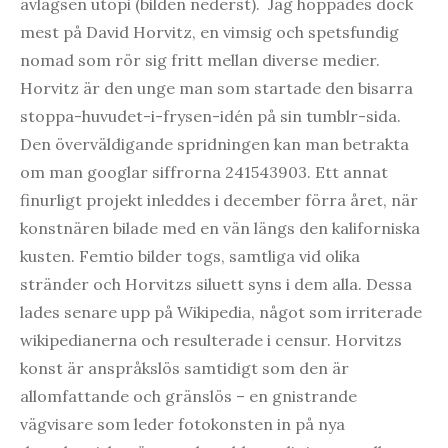
avlägsen utopi (bilden nederst). Jag hoppades dock
mest på David Horvitz, en vimsig och spetsfundig
nomad som rör sig fritt mellan diverse medier.
Horvitz är den unge man som startade den bisarra
stoppa-huvudet-i-frysen-idén på sin tumblr-sida.
Den överväldigande spridningen kan man betrakta
om man googlar siffrorna 241543903. Ett annat
finurligt projekt inleddes i december förra året, när
konstnären bilade med en vän längs den kaliforniska
kusten. Femtio bilder togs, samtliga vid olika
stränder och Horvitzs siluett syns i dem alla. Dessa
lades senare upp på Wikipedia, något som irriterade
wikipedianerna och resulterade i censur. Horvitzs
konst är anspråkslös samtidigt som den är
allomfattande och gränslös – en gnistrande
vägvisare som leder fotokonsten in på nya