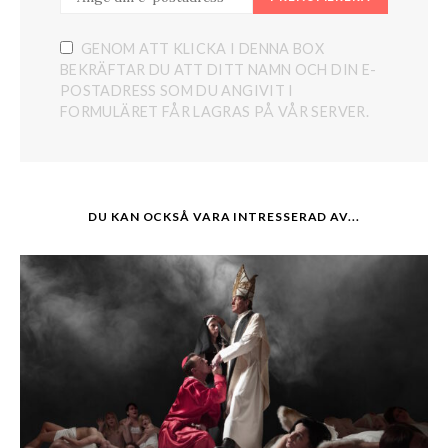
GENOM ATT KLICKA I DENNA BOX
BEKRÄFTAR DU ATT DITT NAMN OCH DIN E-
POSTADRESS SOM DU ANGIVIT I
FORMULÄRET FÅR LAGRAS PÅ VÅR SERVER.
DU KAN OCKSÅ VARA INTRESSERAD AV...