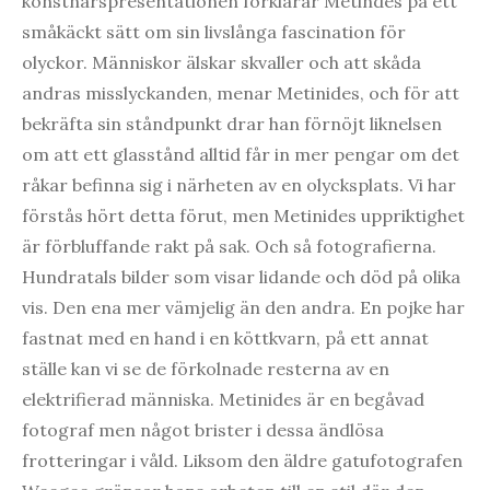
konstnärspresentationen förklarar Metindes på ett
småkäckt sätt om sin livslånga fascination för
olyckor. Människor älskar skvaller och att skåda
andras misslyckanden, menar Metinides, och för att
bekräfta sin ståndpunkt drar han förnöjt liknelsen
om att ett glasstånd alltid får in mer pengar om det
råkar befinna sig i närheten av en olycksplats. Vi har
förstås hört detta förut, men Metinides uppriktighet
är förbluffande rakt på sak. Och så fotografierna.
Hundratals bilder som visar lidande och död på olika
vis. Den ena mer vämjelig än den andra. En pojke har
fastnat med en hand i en köttkvarn, på ett annat
ställe kan vi se de förkolnade resterna av en
elektrifierad människa. Metinides är en begåvad
fotograf men något brister i dessa ändlösa
frotteringar i våld. Liksom den äldre gatufotografen