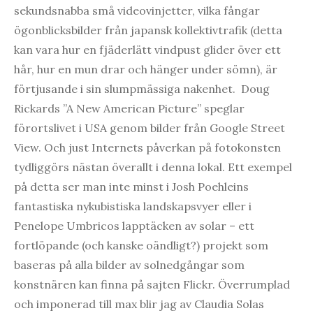
sekundsnabba små videovinjetter, vilka fångar
ögonblicksbilder från japansk kollektivtrafik (detta
kan vara hur en fjäderlätt vindpust glider över ett
hår, hur en mun drar och hänger under sömn), är
förtjusande i sin slumpmässiga nakenhet. Doug
Rickards ”A New American Picture” speglar
förortslivet i USA genom bilder från Google Street
View. Och just Internets påverkan på fotokonsten
tydliggörs nästan överallt i denna lokal. Ett exempel
på detta ser man inte minst i Josh Poehleins
fantastiska nykubistiska landskapsvyer eller i
Penelope Umbricos lapptäcken av solar – ett
fortlöpande (och kanske oändligt?) projekt som
baseras på alla bilder av solnedgångar som
konstnären kan finna på sajten Flickr. Överrumplad
och imponerad till max blir jag av Claudia Solas