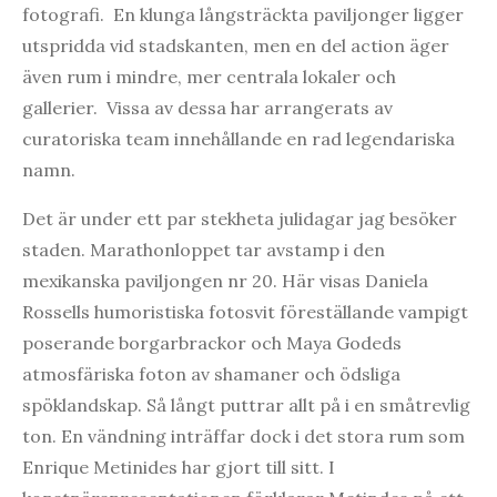
fotografi. En klunga långsträckta paviljonger ligger
utspridda vid stadskanten, men en del action äger
även rum i mindre, mer centrala lokaler och
gallerier. Vissa av dessa har arrangerats av
curatoriska team innehållande en rad legendariska
namn.
Det är under ett par stekheta julidagar jag besöker
staden. Marathonloppet tar avstamp i den
mexikanska paviljongen nr 20. Här visas Daniela
Rossells humoristiska fotosvit föreställande vampigt
poserande borgarbrackor och Maya Godeds
atmosfäriska foton av shamaner och ödsliga
spöklandskap. Så långt puttrar allt på i en småtrevlig
ton. En vändning inträffar dock i det stora rum som
Enrique Metinides har gjort till sitt. I