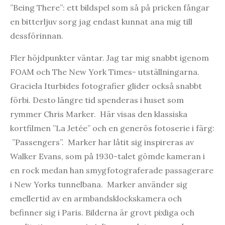
”Being There”: ett bildspel som så på pricken fångar
en bitterljuv sorg jag endast kunnat ana mig till
dessförinnan.
Fler höjdpunkter väntar. Jag tar mig snabbt igenom
FOAM och The New York Times- utställningarna.
Graciela Iturbides fotografier glider också snabbt
förbi. Desto längre tid spenderas i huset som
rymmer Chris Marker. Här visas den klassiska
kortfilmen ”La Jetée” och en generös fotoserie i färg:
”Passengers”. Marker har låtit sig inspireras av
Walker Evans, som på 1930-talet gömde kameran i
en rock medan han smygfotograferade passagerare
i New Yorks tunnelbana. Marker använder sig
emellertid av en armbandsklockskamera och
befinner sig i Paris. Bilderna är grovt pixliga och