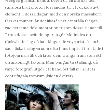
Weegee gränsar hans arbeten till en stil där den
sanslösa brutaliteten förvandlas till ett dekorativt
element. I dessa dagar, med den norska massakern
färskt i minnet, är det likaså värt att ställa frågan
vad extrema dokumentationer som dessa tjänar till.
Trots dessa invändningar utgör Metinides ett
tänkvärt inslag då han fångar de voyeuristiska och
sadistiska inslagen som ofta finns implicit inristade i
fotojournalistik och låter dem tränga fram som ett
ofrånkomligt faktum. Man tvingas ta ställning, då
varje fotografi utgör ett handlöst fall in i slutets
centrifugala tomrum (bilden överst).