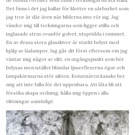
de ömma rörelser som finns i teckningarna stå stilla.
Det finns i det jag kallar för klotter en sårbarhet som
jag tror är där även när bilderna inte rör sig. Jag
vänder mig till teckningarna som ligger stilla och
inglasade strax ovanför golvet, utspridda i rummet.
En av dessa stora glasskivor är starkt belyst med
hjälp av läslampor. Jag går dit först eftersom om jag
väntar mig något av vikt, en utgångspunkt som bör
belysas men istället bländar ljusreflexerna ögat och
lampskärmarna stör sikten. Konstnären kanske ber
mig att inte falla för det uppenbara. Att låta bli att
försöka skapa ordning, hålla mig öppen i alla
riktningar samtidigt.