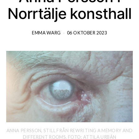
Norrtälje konsthall
EMMA WARG
06 OKTOBER 2023
ANNA PERSSON, STILL FRÅN REWRITING A MEMORY AND
DIFFERENT ROOMS. FOTO: ATTILA URBÁN