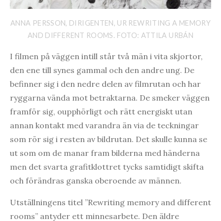
ANNA PERSSON, DIRIGENTEN, UR REWRITING A MEMORY
AND DIFFERENT ROOMS. FOTO: ATTILA URBÁN
I filmen på väggen intill står två män i vita skjortor,
den ene till synes gammal och den andre ung. De
befinner sig i den nedre delen av filmrutan och har
ryggarna vända mot betraktarna. De smeker väggen
framför sig, oupphörligt och rätt energiskt utan
annan kontakt med varandra än via de teckningar
som rör sig i resten av bildrutan. Det skulle kunna se
ut som om de manar fram bilderna med händerna
men det svarta grafitklottret tycks samtidigt skifta
och förändras ganska oberoende av männen.
Utställningens titel ”Rewriting memory and different
rooms” antyder ett minnesarbete. Den äldre