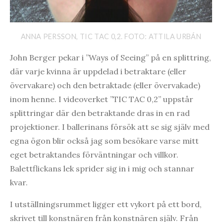
ANNA PERSSON, TIC TAC 0,2. FOTO: ATTILA URBÁN
John Berger pekar i ”Ways of Seeing” på en splittring,
där varje kvinna är uppdelad i betraktare (eller
övervakare) och den betraktade (eller övervakade)
inom henne. I videoverket ”TIC TAC 0,2” uppstår
splittringar där den betraktande dras in en rad
projektioner. I ballerinans försök att se sig själv med
egna ögon blir också jag som besökare varse mitt
eget betraktandes förväntningar och villkor.
Balettflickans lek sprider sig in i mig och stannar
kvar.
I utställningsrummet ligger ett vykort på ett bord,
skrivet till konstnären från konstnären själv. Från