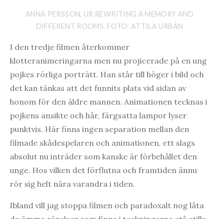
ANNA PERSSON, UR REWRITING A MEMORY AND
DIFFERENT ROOMS. FOTO: ATTILA URBÁN
I den tredje filmen återkommer
klotteranimeringarna men nu projicerade på en ung
pojkes rörliga porträtt. Han står till höger i bild och
det kan tänkas att det funnits plats vid sidan av
honom för den äldre mannen. Animationen tecknas i
pojkens ansikte och hår, färgsatta lampor lyser
punktvis. Här finns ingen separation mellan den
filmade skådespelaren och animationen, ett slags
absolut nu inträder som kanske är förbehållet den
unge. Hos vilken det förflutna och framtiden ännu
rör sig helt nära varandra i tiden.
Ibland vill jag stoppa filmen och paradoxalt nog låta