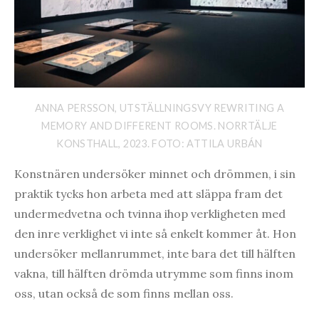
ANNA PERSSON, UTSTÄLLNINGSVY REWRITING A
MEMORY AND DIFFERENT ROOMS. NORRTÄLJE
KONSTHALL, 2023. FOTO: ATTILA URBÁN
Konstnären undersöker minnet och drömmen, i sin
praktik tycks hon arbeta med att släppa fram det
undermedvetna och tvinna ihop verkligheten med
den inre verklighet vi inte så enkelt kommer åt. Hon
undersöker mellanrummet, inte bara det till hälften
vakna, till hälften drömda utrymme som finns inom
oss, utan också de som finns mellan oss.