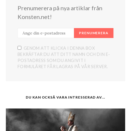
Prenumerera på nya artiklar från
Konsten.net!
PRENUMERERA
GENOM ATT KLICKA I DENNA BOX
BEKRÄFTAR DU ATT DITT NAMN OCH DIN E-
POSTADRESS SOM DU ANGIVIT I
FORMULÄRET FÅR LAGRAS PÅ VÅR SERVER.
DU KAN OCKSÅ VARA INTRESSERAD AV...