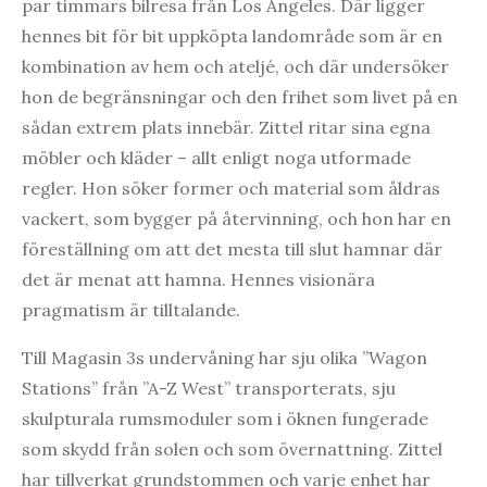
par timmars bilresa från Los Angeles. Där ligger
hennes bit för bit uppköpta landområde som är en
kombination av hem och ateljé, och där undersöker
hon de begränsningar och den frihet som livet på en
sådan extrem plats innebär. Zittel ritar sina egna
möbler och kläder – allt enligt noga utformade
regler. Hon söker former och material som åldras
vackert, som bygger på återvinning, och hon har en
föreställning om att det mesta till slut hamnar där
det är menat att hamna. Hennes visionära
pragmatism är tilltalande.
Till Magasin 3s undervåning har sju olika ”Wagon
Stations” från ”A-Z West” transporterats, sju
skulpturala rumsmoduler som i öknen fungerade
som skydd från solen och som övernattning. Zittel
har tillverkat grundstommen och varje enhet har