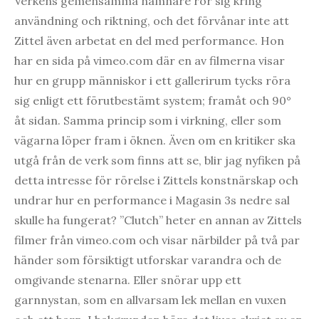
Verkens gemensamma nämnare rör sig kring
användning och riktning, och det förvånar inte att
Zittel även arbetat en del med performance. Hon
har en sida på vimeo.com där en av filmerna visar
hur en grupp människor i ett gallerirum tycks röra
sig enligt ett förutbestämt system; framåt och 90°
åt sidan. Samma princip som i virkning, eller som
vägarna löper fram i öknen. Även om en kritiker ska
utgå från de verk som finns att se, blir jag nyfiken på
detta intresse för rörelse i Zittels konstnärskap och
undrar hur en performance i Magasin 3s nedre sal
skulle ha fungerat? ”Clutch” heter en annan av Zittels
filmer från vimeo.com och visar närbilder på två par
händer som försiktigt utforskar varandra och de
omgivande stenarna. Eller snörar upp ett
garnnystan, som en allvarsam lek mellan en vuxen