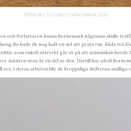
ZHENG BO, STILLBILD FRÅN SAMUR, 2023
fen och författaren Jonna Bornemark någonsin skulle trä
eng Bo hade de nog haft en del att prata om. Båda två fö
ektiv, som enkelt uttryckt går ut på att människan borde ta
 över naturen utan är en del av den. Därtill har såväl Born
l sex. I deras arbeten blir de kroppsliga drifterna andliga 