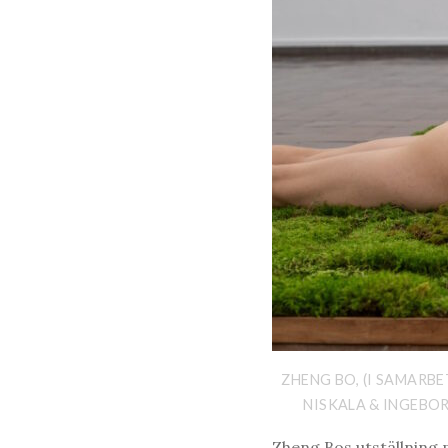
ZHENG BO, (I SAMARB
NISKALA & INGEBOR
Zheng Bos utställning 