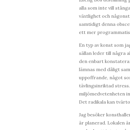
alla som inte vill stå
växtlighet och någonst
samtidigt denna obscen
ett mer programmatisk
En typ av konst som ja
sällan leder till några
den enbart konstaterar
lämnas med dåligt samv
uppoffrande, något som 
tävlingsinriktad stress
miljömedvetenheten inte
Det radikala kan tvärto
Jag besöker konsthall
är planerad. Lokalen ä