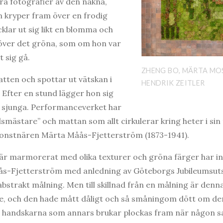
ra fotografier av den nakna,
 kryper fram över en frodig
klar ut sig likt en blomma och
ver det gröna, som om hon var
t sig gå.
ZHENG BO, MÄRTA MOS
atten och spottar ut vätskan i
HENDRIK ZEITLER
Efter en stund lägger hon sig
r sjunga. Performanceverket har
mästare” och mattan som allt cirkulerar kring heter i sin
lkonstnären Märta Måås-Fjetterström (1873-1941).
 är marmorerat med olika texturer och gröna färger har i
s-Fjetterström med anledning av Göteborgs Jubileumsuts
strakt målning. Men till skillnad från en målning är denna
de, och den hade mått dåligt och så småningom dött om de
a handskarna som annars brukar plockas fram när någon sa