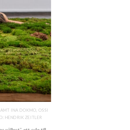
SAMT INA DOKMO, OSSI
O: HENDRIK ZEITLER
ällust”, ett ode till