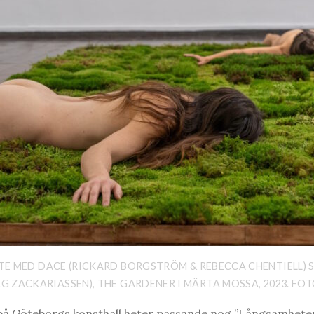
ETE MED DACE (RICKARD BORGSTRÖM & REBECCA CHENTIELL) 
G ZACKARIASSEN), THE GARDENER I MÄRTA MOSSA, 2023. FOT
på Göteborgs konsthall heter passande nog ”Långsamhetens v