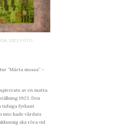
SA, 2023. FOTO:
 tur ”Märta mossa” –
nspirerats av en matta
tällning 1923. Den
 tufsiga fyrkant
n inte hade vårdats
kkunnig ska röra vid