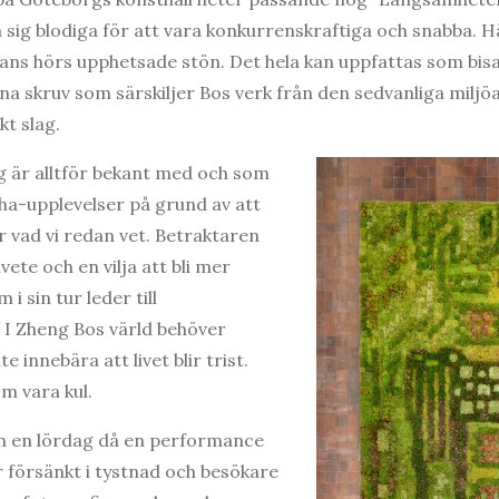
nga sig blodiga för att vara konkurrenskraftiga och snabba.
ans hörs upphetsade stön. Det hela kan uppfattas som bisa
a skruv som särskiljer Bos verk från den sedvanliga miljöa
t slag.
g är alltför bekant med och som
 aha-upplevelser på grund av att
 vad vi redan vet. Betraktaren
ete och en vilja att bli mer
i sin tur leder till
. I Zheng Bos värld behöver
 innebära att livet blir trist.
m vara kul.
en en lördag då en performance
r försänkt i tystnad och besökare