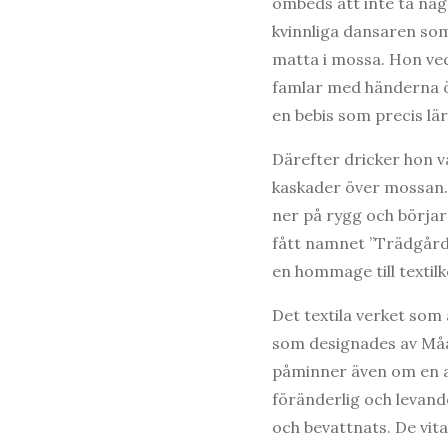
ombeds att inte ta någ
kvinnliga dansaren som
matta i mossa. Hon vec
famlar med händerna ö
en bebis som precis lär
Därefter dricker hon v
kaskader över mossan. 
ner på rygg och börja
fått namnet ”Trädgårds
en hommage till texti
Det textila verket som
som designades av Måå
påminner även om en ab
föränderlig och levan
och bevattnats. De vit