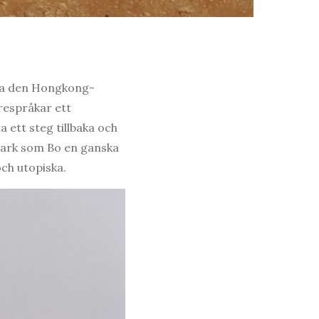
ffa den Hongkong-
respråkar ett
 ett steg tillbaka och
emark som Bo en ganska
och utopiska.