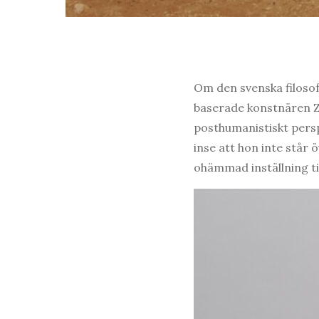
Om den svenska filoso
baserade konstnären Zh
posthumanistiskt persp
inse att hon inte står
ohämmad inställning til