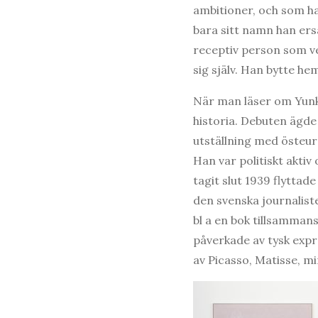
ambitioner, och som han
bara sitt namn han ers
receptiv person som ve
sig själv. Han bytte he
När man läser om Yunke
historia. Debuten ägd
utställning med östeu
Han var politiskt aktiv
tagit slut 1939 flyttad
den svenska journalist
bl a en bok tillsamman
påverkade av tysk expr
av Picasso, Matisse, m