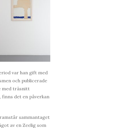
period var han gift med
ismen och publicerade
e med träsnitt
, finns det en påverkan
 framstår sammantaget
got av en Zeelig som