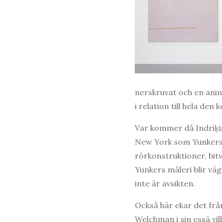
nerskruvat och en anin
i relation till hela de
Var kommer då Indriķis
New York som Yunkers?
rörkonstruktioner, bit
Yunkers måleri blir väg
inte är avsikten.
Också här ekar det frå
Welchman i sin essä vil