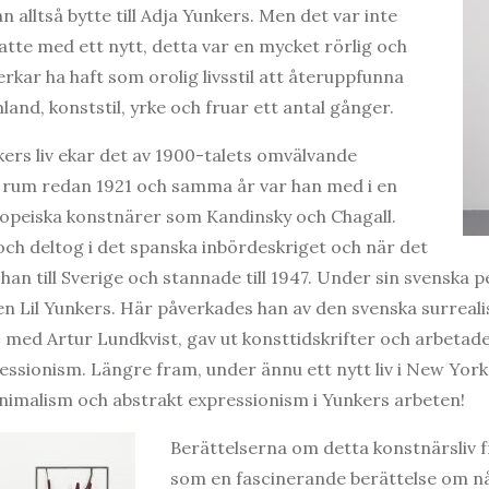
 alltså bytte till Adja Yunkers. Men det var inte
atte med ett nytt, detta var en mycket rörlig och
rkar ha haft som orolig livsstil att återuppfunna
mland, konststil, yrke och fruar ett antal gånger.
rs liv ekar det av 1900-talets omvälvande
e rum redan 1921 och samma år var han med i en
ropeiska konstnärer som Kandinsky och Chagall.
 och deltog i det spanska inbördeskriget och när det
e han till Sverige och stannade till 1947. Under sin svenska 
en Lil Yunkers. Här påverkades han av den svenska surreal
s med Artur Lundkvist, gav ut konsttidskrifter och arbetad
essionism. Längre fram, under ännu ett nytt liv i New York
inimalism och abstrakt expressionism i Yunkers arbeten!
Berättelserna om detta konstnärsliv
som en fascinerande berättelse om nå