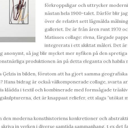
förkroppsligar och uttrycker modern
nästan hela 1900-talet. Därför blir ja
över de relativt sett lågmälda målnin
galleriet. De är från åren runt 1970 o
Matisses collage: rivna, färgade papp
integrerats i ett skiktat måleri. Det är
g anonymt, så jag blir mycket mer nyfiken på den spretiga 
n konstnärliga produktionen än på detta eleganta och habila 
 Ģelzis in bilden, förutom att ha gjort samma geografiska r
 Hans bidrag är också välkomponerade collage, svarta ar
vis klädda i textil och kombinerade med formsågade träsk
gskulpturerna, det är knappast reliefer, ett slags ”utökat 
n den moderna konsthistoriens konkretioner och abstrakti
l skriva in verken i diverse samtida sammanhang, t ex det f