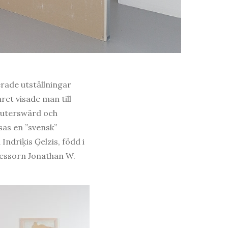
erade utställningar
et visade man till
Reuterswärd och
as en ”svensk”
ndriķis Ģelzis, född i
fessorn Jonathan W.