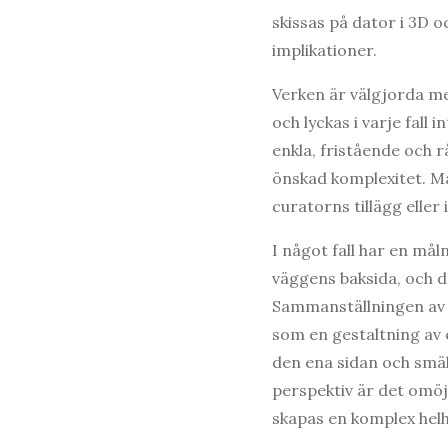
skissas på dator i 3D oc
implikationer.
Verken är välgjorda men
och lyckas i varje fall
enkla, fristående och r
önskad komplexitet. M
curatorns tillägg eller 
I något fall har en må
väggens baksida, och d
Sammanställningen av 
som en gestaltning av 
den ena sidan och smäl
perspektiv är det omöjl
skapas en komplex helh