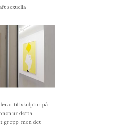
aft sexuella
rar till skulptur på
ionen ur detta
skt grepp, men det