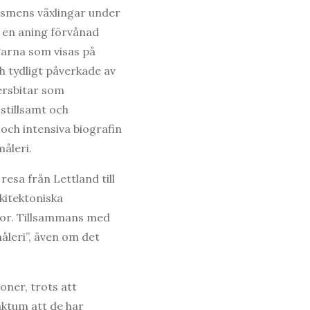
ismens växlingar under
g en aning förvånad
garna som visas på
ch tydligt påverkade av
ersbitar som
 stillsamt och
och intensiva biografin
måleri.
esa från Lettland till
kitektoniska
ivor. Tillsammans med
måleri”, även om det
oner, trots att
aktum att de har