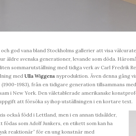
 och god vana bland Stockholms gallerier att visa välcurat
ur äldre svenska generationer, levande som döda. Häromår
liten sommarutställning med tidiga verk av Carl Fredrik 
llning med
Ulla Wiggens
nyproduktion. Även denna gång vis
 (1900-1983), från en tidigare generation tillsammans med I
ksam i New York. Den väletablerade amerikanske konstpro
uppgift att försöka sy ihop utställningen i en kortare text.
is också född i Lettland, men i en annan tidsålder,
t födas som Adolf Junkers, en etikett som kan ha
”tysk reaktionär” för en ung konstnär med