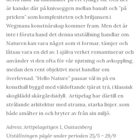
är kanske där på knivseggen mellan banalt och ”på
pricken” som komplexiteten och briljansen i
Wegmans konstnärskap kommer fram. Men det är
inte i första hand det denna utställning handlar om.
Naturen kan vara något som vi formar, tämjer och
låtsas vara en del av. I själva verket romantiserar och
använder vi den ofta för vår njutning och avkoppling,
medan den rent objektivt mest handlar om
överlevnad. ”Hello Nature” passar väl in på en
konsthall byggd med väldoftande tjärat trä, i klassisk
skogklädd skärgårdsidyll. Artipelag har därtill en
strålande arkitektur med strama, starka linjer, som
både smälter in och bryter av från sin miljö.
Adress: Artipelagstigen 1, Gustavsberg
Utställningen pågår under perioden 25/5 – 29/9