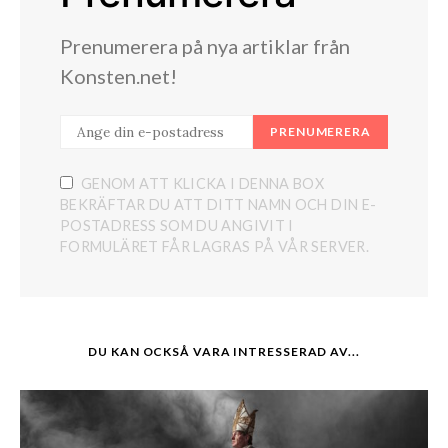
Prenumerera på nya artiklar från
Konsten.net!
PRENUMERERA
GENOM ATT KLICKA I DENNA BOX
BEKRÄFTAR DU ATT DITT NAMN OCH DIN E-
POSTADRESS SOM DU ANGIVIT I
FORMULÄRET FÅR LAGRAS PÅ VÅR SERVER.
DU KAN OCKSÅ VARA INTRESSERAD AV...