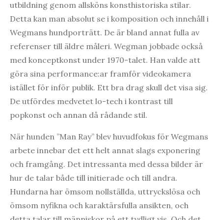
utbildning genom allsköns konsthistoriska stilar.
Detta kan man absolut se i komposition och innehåll i
Wegmans hundporträtt. De är bland annat fulla av
referenser till äldre måleri. Wegman jobbade också
med konceptkonst under 1970-talet. Han valde att
göra sina performance:ar framför videokamera
istället för inför publik. Ett bra drag skull det visa sig.
De utfördes medvetet lo-tech i kontrast till
popkonst och annan då rådande stil.
När hunden ”Man Ray” blev huvudfokus för Wegmans
arbete innebar det ett helt annat slags exponering
och framgång. Det intressanta med dessa bilder är
hur de talar både till initierade och till andra.
Hundarna har ömsom nollställda, uttryckslösa och
ömsom nyfikna och karaktärsfulla ansikten, och
detta talar till människor på ett tydligt vis. Och det