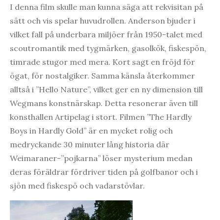
I denna film skulle man kunna säga att rekvisitan på
sätt och vis spelar huvudrollen. Anderson bjuder i
vilket fall på underbara miljöer från 1950-talet med
scoutromantik med tygmärken, gasolkök, fiskespön,
timrade stugor med mera. Kort sagt en fröjd för
ögat, för nostalgiker. Samma känsla återkommer
alltså i ”Hello Nature”, vilket ger en ny dimension till
Wegmans konstnärskap. Detta resonerar även till
konsthallen Artipelag i stort. Filmen ”The Hardly
Boys in Hardly Gold” är en mycket rolig och
medryckande 30 minuter lång historia där
Weimaraner-”pojkarna” löser mysterium medan
deras föräldrar fördriver tiden på golfbanor och i
sjön med fiskespö och vadarstövlar.