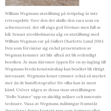
William Wegmans utställning på Artipelag är inte
retrospektiv. Vore den det skulle den vara som en
schweizerost, det vill säga god förvisso men full av
hål. Senast stockholmarna såg en utställning med
William Wegman var på Galleri Charlotte Lund 2003.
Den som förväntar sig en hel presentation av
Wegman kommer att blir alltså att bli ordentligt
besviken. Är man däremot öppen för en ny ingång till
Wegmans breda konstnärskap kan besöket bli riktigt
intressant. Wegmans konst rymmer också så mycket
mer än de hundfotografier för vilka han är mest
känd. Utöver några av dessa visar utställningen
”Hello Nature” upp en skicklig målare och innovativ
tecknare. Vissa av Wegmans målningar framstår
dessvärre i denna kontext mer som övningar eller