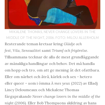
MIKALENE THOMAS, NEVER CHANGE LOVERS IN THE
MIDDLE OF THE NIGHT, 2006. FOTO: MILOU ALLERHOLM
Resterande teman kretsar kring
Glädje och
fest
,
Vila
,
Sensualitet
samt
Triumf och frigörelse
.
Tillsammans tecknar de alla de mest grundläggande
av mänskliga handlingar och behov. Det må handla
om hopp och tro, om att ge mening åt det ofattbara.
Eller om närhet och åtrå, kärlek och sex – hetero
eller queer – som i ömma
À mes yeux
(2022) av Elladj
Lincy Deloumeaux och Mickalene Thomas
färgsprakande
Never change lovers in the middle of the
night
(2006). Eller Bob Thompsons skildring av hans