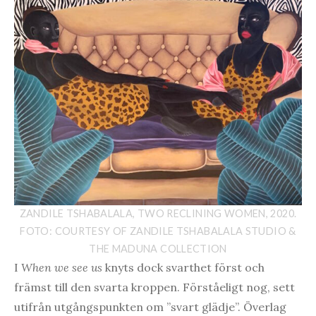
ZANDILE TSHABALALA, TWO RECLINING WOMEN, 2020.
FOTO: COURTESY OF ZANDILE TSHABALALA STUDIO &
THE MADUNA COLLECTION
I
When we see us
knyts dock svarthet först och
främst till den svarta kroppen. Förståeligt nog, sett
utifrån utgångspunkten om ”svart glädje”. Överlag