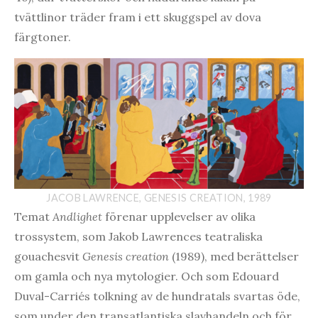
tvättlinor träder fram i ett skuggspel av dova
färgtoner.
JACOB LAWRENCE, GENESIS CREATION, 1989
Temat
Andlighet
förenar upplevelser av olika
trossystem, som Jakob Lawrences teatraliska
gouachesvit
Genesis
creation
(1989), med berättelser
om gamla och nya mytologier. Och som Edouard
Duval-Carriés tolkning av de hundratals svartas öde,
som under den transatlantiska slavhandeln och för