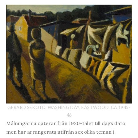
GERARD SEKOTO, WASHING DAY, EASTWOOD, CA 1945-
46
Målningarna daterar från 1920-talet till dags dato
men har arrangerats utifrån sex olika teman i