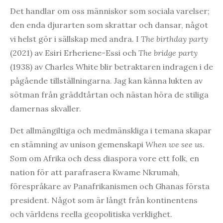
Det handlar om oss människor som sociala varelser;
den enda djurarten som skrattar och dansar, något
vi helst gör i sällskap med andra. I
The birthday party
(2021) av Esiri Erheriene-Essi och
The bridge party
(1938) av Charles White blir betraktaren indragen i de
pågående tillställningarna. Jag kan känna lukten av
sötman från gräddtårtan och nästan höra de stiliga
damernas skvaller.
Det allmängiltiga och medmänskliga i temana skapar
en stämning av unison gemenskapi
When we see us
.
Som om Afrika och dess diaspora vore ett folk, en
nation för att parafrasera Kwame Nkrumah,
förespråkare av Panafrikanismen och Ghanas första
president. Något som är långt från kontinentens
och världens reella geopolitiska verklighet.