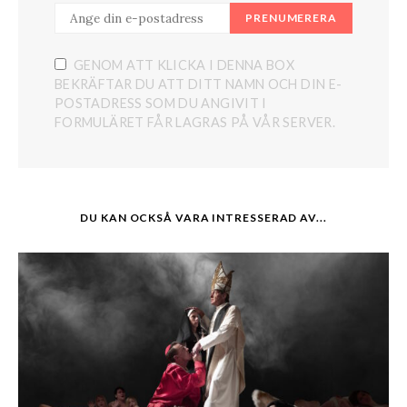
PRENUMERERA
GENOM ATT KLICKA I DENNA BOX
BEKRÄFTAR DU ATT DITT NAMN OCH DIN E-
POSTADRESS SOM DU ANGIVIT I
FORMULÄRET FÅR LAGRAS PÅ VÅR SERVER.
DU KAN OCKSÅ VARA INTRESSERAD AV...