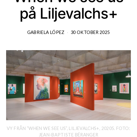
på Liljevalchs+
GABRIELA LÓPEZ
30 OKTOBER 2025
VY FRÅN ”WHEN WE SEE US”, LILJEVALCHS+, 20205. FOTO:
JEAN-BAPTISTE BÉRANGER