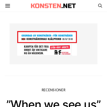
RECENSIONER
”When we see us”