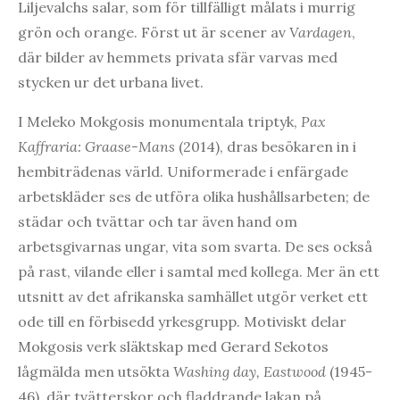
Liljevalchs salar, som för tillfälligt målats i murrig
grön och orange. Först ut är scener av
Vardagen
,
där bilder av hemmets privata sfär varvas med
stycken ur det urbana livet.
I Meleko Mokgosis monumentala triptyk,
Pax
Kaffraria: Graase-Mans
(2014), dras besökaren in i
hembiträdenas värld. Uniformerade i enfärgade
arbetskläder ses de utföra olika hushållsarbeten; de
städar och tvättar och tar även hand om
arbetsgivarnas ungar, vita som svarta. De ses också
på rast, vilande eller i samtal med kollega. Mer än ett
utsnitt av det afrikanska samhället utgör verket ett
ode till en förbisedd yrkesgrupp. Motiviskt delar
Mokgosis verk släktskap med Gerard Sekotos
lågmälda men utsökta
Washing day, Eastwood
(1945-
46), där tvätterskor och fladdrande lakan på