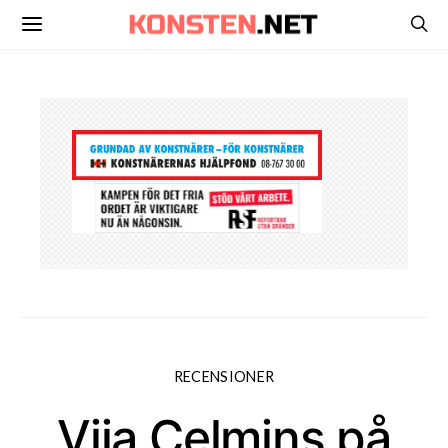
RECENSIONER
Vija Celmins på