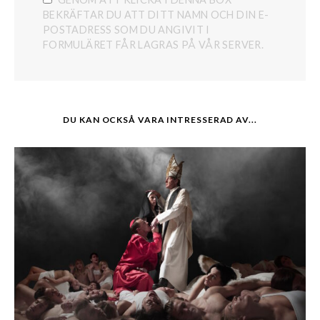
BEKRÄFTAR DU ATT DITT NAMN OCH DIN E-
POSTADRESS SOM DU ANGIVIT I
FORMULÄRET FÅR LAGRAS PÅ VÅR SERVER.
DU KAN OCKSÅ VARA INTRESSERAD AV...