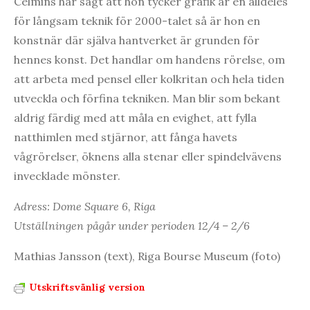
Celmins har sagt att hon tycker grafik är en alldeles
för långsam teknik för 2000-talet så är hon en
konstnär där själva hantverket är grunden för
hennes konst. Det handlar om handens rörelse, om
att arbeta med pensel eller kolkritan och hela tiden
utveckla och förfina tekniken. Man blir som bekant
aldrig färdig med att måla en evighet, att fylla
natthimlen med stjärnor, att fånga havets
vågrörelser, öknens alla stenar eller spindelvävens
invecklade mönster.
Adress: Dome Square 6, Riga
Utställningen pågår under perioden 12/4 – 2/6
Mathias Jansson (text), Riga Bourse Museum (foto)
Utskriftsvänlig version