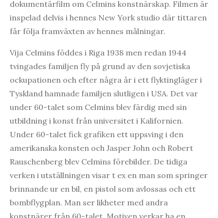
dokumentärfilm om Celmins konstnärskap. Filmen är
inspelad delvis i hennes New York studio där tittaren
får följa framväxten av hennes målningar.
Vija Celmins föddes i Riga 1938 men redan 1944
tvingades familjen fly på grund av den sovjetiska
ockupationen och efter några år i ett flyktingläger i
Tyskland hamnade familjen slutligen i USA. Det var
under 60-talet som Celmins blev färdig med sin
utbildning i konst från universitet i Kalifornien.
Under 60-talet fick grafiken ett uppsving i den
amerikanska konsten och Jasper John och Robert
Rauschenberg blev Celmins förebilder. De tidiga
verken i utställningen visar t ex en man som springer
brinnande ur en bil, en pistol som avlossas och ett
bombflygplan. Man ser likheter med andra
konstnärer från 60-talet. Motiven verkar ha en