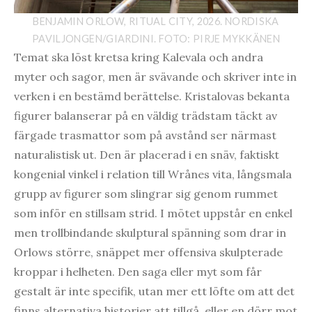
BENJAMIN ORLOW, RITUAL CITY, 2026. NORDISKA
PAVILJONGEN/GIARDINI. FOTO: PIRJE MYKKÄNEN
Temat ska löst kretsa kring Kalevala och andra
myter och sagor, men är svävande och skriver inte in
verken i en bestämd berättelse. Kristalovas bekanta
figurer balanserar på en väldig trädstam täckt av
färgade trasmattor som på avstånd ser närmast
naturalistisk ut. Den är placerad i en snäv, faktiskt
kongenial vinkel i relation till Wrånes vita, långsmala
grupp av figurer som slingrar sig genom rummet
som inför en stillsam strid. I mötet uppstår en enkel
men trollbindande skulptural spänning som drar in
Orlows större, snäppet mer offensiva skulpterade
kroppar i helheten. Den saga eller myt som får
gestalt är inte specifik, utan mer ett löfte om att det
finns alternativa historier att tillgå, eller en dörr mot