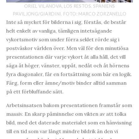
ORIEL VILANOVA, LOS RESTOS. SPANIENS
PAVILJONG/GIARDINI. FOTO: MARCO ZORZANELLO
Inte så mycket för bilderna i sig, förstås, de består
helt enkelt av vanliga, tämligen intetsägande
vykortsmotiv som under förra seklet rörde sig i
postväskor världen över. Men väl för den minutiösa
presentationen där varje vykort åt alla håll, det vill
säga åt höger, vänster, uppåt, nedåt och åt hörnens
fyra diagonaler, får en fortsättning som bär en logik.
Färg, form eller ämne/motiv binder alltid samman
på ett förbluffande sätt.
Arbetsinsatsen bakom presentationen framstår som
massiv. En skarp påminnelse om vikten av att tolka
bild, med det daterade materialet som en hänvisning
till en tid som var långt mindre bildrik än den vi