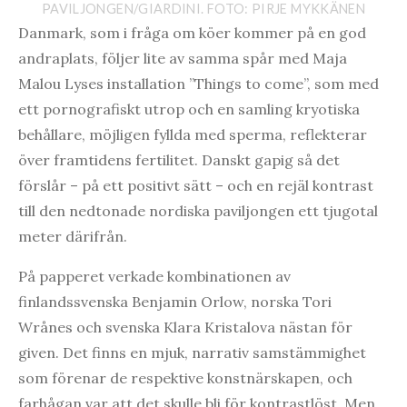
PAVILJONGEN/GIARDINI. FOTO: PIRJE MYKKÄNEN
Danmark, som i fråga om köer kommer på en god
andraplats, följer lite av samma spår med Maja
Malou Lyses installation ”Things to come”, som med
ett pornografiskt utrop och en samling kryotiska
behållare, möjligen fyllda med sperma, reflekterar
över framtidens fertilitet. Danskt gapig så det
förslår – på ett positivt sätt – och en rejäl kontrast
till den nedtonade nordiska paviljongen ett tjugotal
meter därifrån.
På papperet verkade kombinationen av
finlandssvenska Benjamin Orlow, norska Tori
Wrånes och svenska Klara Kristalova nästan för
given. Det finns en mjuk, narrativ samstämmighet
som förenar de respektive konstnärskapen, och
farhågan var att det skulle bli för kontrastlöst. Men