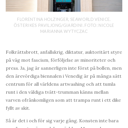
FLORENTINA HOLZINGER, SEAWORLD VENICE.
ÖSTERIKES PAVILJONG/GIARDINI. FOTO: NICOLE
MARIANNA WYTYCZAC
Folkrättsbrott, anfallskrig, diktatur, auktoritärt styre
på väg mot fascism, förföljelse av minoriteter och
press. Ja, jag är sannerligen inte först på bollen, men
den ärevördiga biennalen i Venedig är på många sätt
centrum för all världens artwashing och att tumla
runt i den väldiga tvätt-trumman känns mellan
varven ofrånkomligen som att trampa runt i ett dike
fyllt av skit.
Så är det i och för sig varje gång. Konsten inte bara