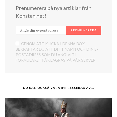
Prenumerera på nya artiklar från
Konsten.net!
PRENUMERERA
GENOM ATT KLICKA I DENNA BOX
BEKRÄFTAR DU ATT DITT NAMN OCH DIN E-
POSTADRESS SOM DU ANGIVIT I
FORMULÄRET FÅR LAGRAS PÅ VÅR SERVER.
DU KAN OCKSÅ VARA INTRESSERAD AV...