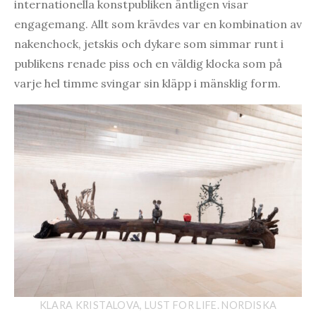
internationella konstpubliken äntligen visar
engagemang. Allt som krävdes var en kombination av
nakenchock, jetskis och dykare som simmar runt i
publikens renade piss och en väldig klocka som på
varje hel timme svingar sin kläpp i mänsklig form.
KLARA KRISTALOVA, LUST FOR LIFE. NORDISKA