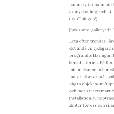
namnskyltar hamnat i h
är mycket hög, och uts
utställningen!)
[awesome-gallery id=1
Leta efter trender i å
det ändå en tydligare s
programförklaringar. I f
konsthistorien. På Kon
minimalismen och med h
materialiserar och sy
några objekt som öppn
och mer streetsmart k
installation av hoptra
slinter för oss och sn