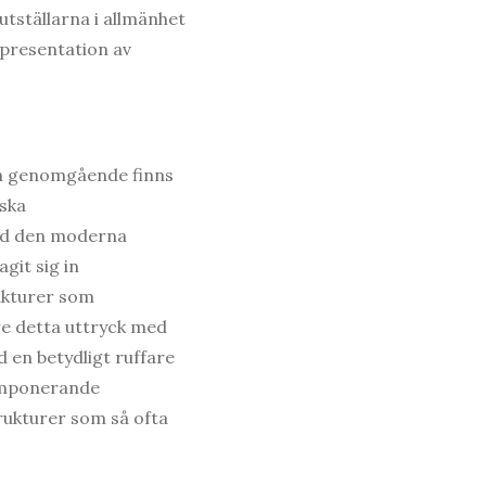
tställarna i allmänhet
dpresentation av
Men genomgående finns
iska
l med den moderna
git sig in
rukturer som
e detta uttryck med
 en betydligt ruffare
 imponerande
rukturer som så ofta