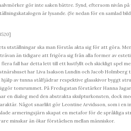
alvmörker gör inte saken bättre. Synd, eftersom nivån på u
tällningskatalogen är lysande. (Se nedan för en samlad bil
3520]
rets utställningar ska man förstås akta sig för att göra. 
trävan än tidigare att frigöra sig från alla former av estet
lera fall har detta lett till ett lustfyllt och skickligt spe
stnärshuset har Liva Isakson Lundin och Jacob Holmberg ta
jälp av tunna stålfjädrar respektive glasskivor byggt st
nliggör tomrummet. På Fredsgatan förstärker Hanna Jagar
ar en dialog med den abstrakta skulpturkonsten, dock med
araktär. Något snarlikt gör Leontine Arvidsson, som i en
sslade armeringsjärn skapat en metafor för de språkliga st
arare minskar än ökar förståelsen mellan människor.