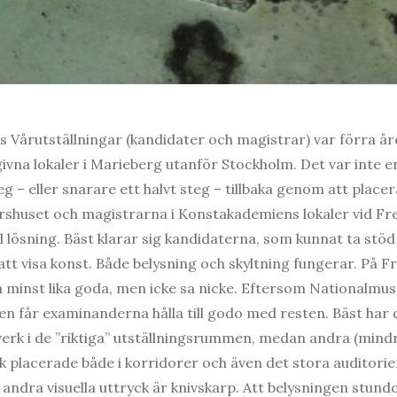
Vårutställningar (kandidater och magistrar) var förra året
na lokaler i Marieberg utanför Stockholm. Det var inte en 
eg – eller snarare ett halvt steg – tillbaka genom att plac
rshuset och magistrarna i Konstakademiens lokaler vid Fr
l lösning. Bäst klarar sig kandidaterna, som kunnat ta stöd 
 att visa konst. Både belysning och skyltning fungerar. På 
 minst lika goda, men icke sa nicke. Eftersom Nationalmu
en får examinanderna hålla till godo med resten. Bäst har d
verk i de ”riktiga” utställningsrummen, medan andra (mindre
k placerade både i korridorer och även det stora auditorier,
andra visuella uttryck är knivskarp. Att belysningen stu