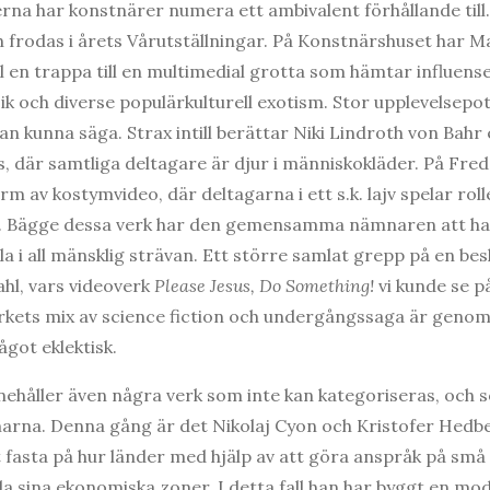
serna har konstnärer numera ett ambivalent förhållande til
 frodas i årets Vårutställningar. På Konstnärshuset har Ma
l en trappa till en multimedial grotta som hämtar influens
ik och diverse populärkulturell exotism. Stor upplevelsepot
an kunna säga. Strax intill berättar Niki Lindroth von Bahr
, där samtliga deltagare är djur i människokläder. På Fred
av kostymvideo, där deltagarna i ett s.k. lajv spelar roll
an. Bägge dessa verk har den gemensamma nämnaren att ha 
ila i all mänsklig strävan. Ett större samlat grepp på en be
hl, vars videoverk
Please Jesus, Do Something!
vi kunde se på
 Verkets mix av science fiction och undergångssaga är geno
got eklektisk.
nnehåller även några verk som inte kan kategoriseras, och
arna. Denna gång är det Nikolaj Cyon och Kristofer Hedbe
t fasta på hur länder med hjälp av att göra anspråk på små
la sina ekonomiska zoner. I detta fall han har byggt en mod