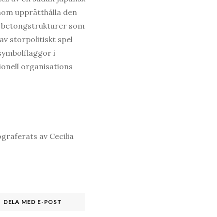
enom upprätthålla den
s betongstrukturer som
v storpolitiskt spel
symbolflaggor i
tionell organisations
graferats av Cecilia
DELA MED E-POST