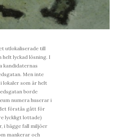
 utlokaliserade till
helt lyckad lösning. I
era kandidaternas
edsgatan. Men inte
i lokaler som är helt
Fredsgatan borde
seum numera huserar i
et förstås gått för
 lyckligt lottade)
 i bägge fall miljöer
ndom mankerar och