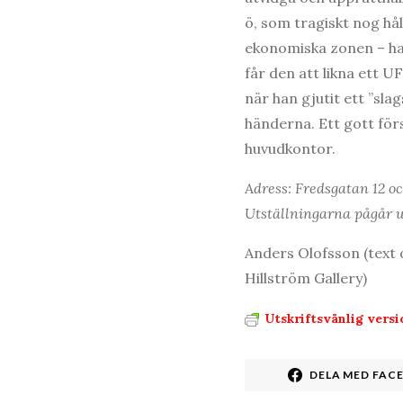
ö, som tragiskt nog hål
ekonomiska zonen – ha
får den att likna ett 
när han gjutit ett ”sl
händerna. Ett gott förs
huvudkontor.
Adress: Fredsgatan 12 o
Utställningarna pågår u
Anders Olofsson (text 
Hillström Gallery)
Utskriftsvänlig versi
DELA MED FAC