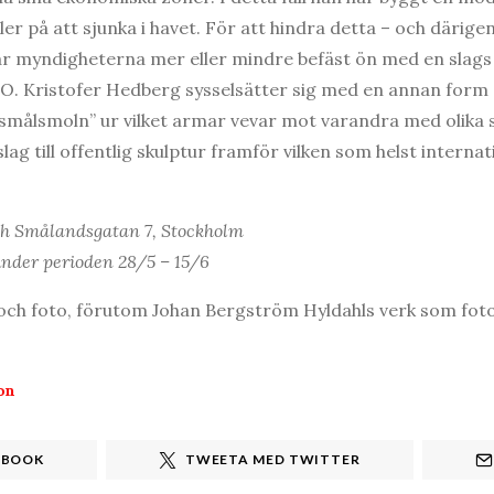
ler på att sjunka i havet. För att hindra detta – och därig
r myndigheterna mer eller mindre befäst ön med en slag
UFO. Kristofer Hedberg sysselsätter sig med en annan form a
agsmålsmoln” ur vilket armar vevar mot varandra med olika 
lag till offentlig skulptur framför vilken som helst interna
ch Smålandsgatan 7, Stockholm
nder perioden 28/5 – 15/6
och foto, förutom Johan Bergström Hyldahls verk som foto
on
EBOOK
TWEETA MED TWITTER