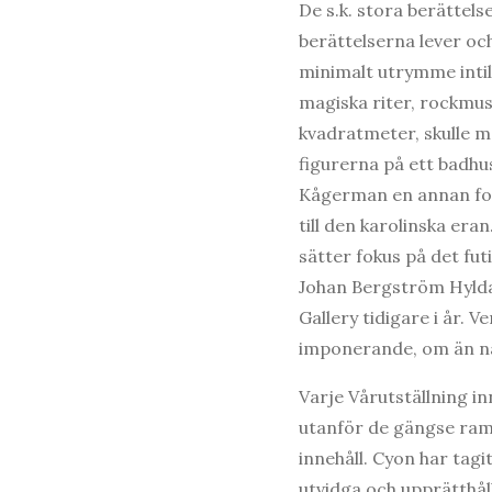
De s.k. stora berättel
berättelserna lever och
minimalt utrymme intil
magiska riter, rockmus
kvadratmeter, skulle m
figurerna på ett badhus
Kågerman en annan form 
till den karolinska er
sätter fokus på det fut
Johan Bergström Hylda
Gallery tidigare i år.
imponerande, om än nå
Varje Vårutställning i
utanför de gängse ram
innehåll. Cyon har tagi
utvidga och upprätthål