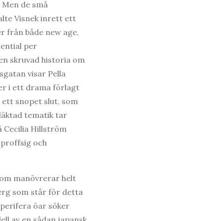
l. Men de små
lte Visnek inrett ett
er från både new age,
ential per
 en skruvad historia om
sgatan visar Pella
er i ett drama förlagt
ett snopet slut, som
släktad tematik tar
 Cecilia Hillström
mproffsig och
 som manövrerar helt
rg som står för detta
 perifera öar söker
ell av en sådan japansk