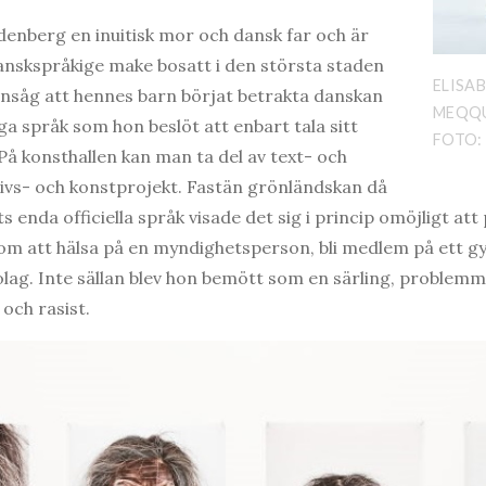
rdenberg en inuitisk mor och dansk far och är
anskspråkige make bosatt i den största staden
ELISA
insåg att hennes barn börjat betrakta danskan
MEQQU
a språk som hon beslöt att enbart tala sitt
FOTO:
På konsthallen kan man ta del av text- och
livs- och konstprojekt. Fastän grönländskan då
ts enda officiella språk visade det sig i princip omöjligt at
om att hälsa på en myndighetsperson, bli medlem på ett g
bolag. Inte sällan blev hon bemött som en särling, problem
 och rasist.