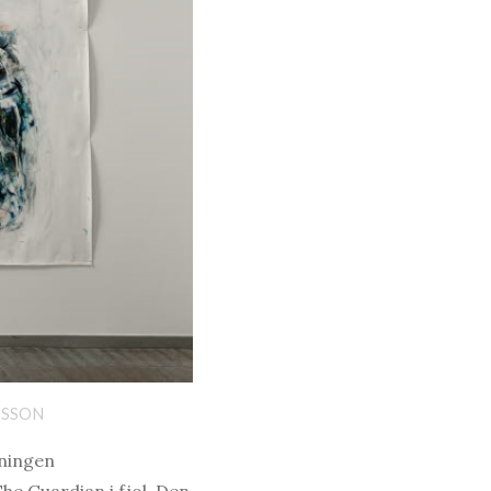
ISSON
lningen
he Guardian i fjol. Den