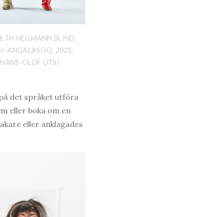
BETH HEILMANN BLIND,
–ANGALASOQ, 2021.
 HANS-OLOF UTSI
t på det språket utföra
ym eller boka om en
makare eller anklagades