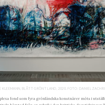
IE KLEEMANN, BLÅTT GRÖNT LAND, 2020. FOTO: DANIEL ZACHR
lexa fond som fyra grönländska konstnärer möts i utstäl
iteln hämtad från en rubrik i den brittiska dagstidningen T