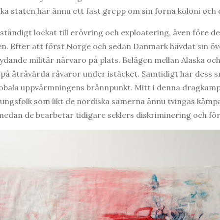
ska staten har ännu ett fast grepp om sin forna koloni och 
 ständigt lockat till erövring och exploatering, även före d
ten. Efter att först Norge och sedan Danmark hävdat sin 
ydande militär närvaro på plats. Belägen mellan Alaska oc
ik på åtråvärda råvaror under istäcket. Samtidigt har dess 
globala uppvärmningens brännpunkt. Mitt i denna dragkamp
rungsfolk som likt de nordiska samerna ännu tvingas kämpa f
 medan de bearbetar tidigare seklers diskriminering och för