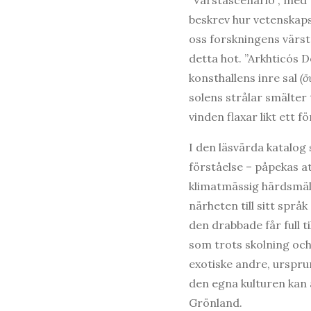
beskrev hur vetenskaps
oss forskningens värst
detta hot. ”Arkhticós D
konsthallens inre sal
(ö
solens strålar smälter 
vinden flaxar likt ett
I den läsvärda katalog
förståelse – påpekas a
klimatmässig härdsmält
närheten till sitt språ
den drabbade får full ti
som trots skolning och
exotiske andre, urspru
den egna kulturen kan 
Grönland.