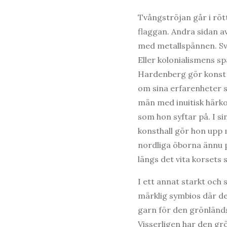
Tvångströjan går i röt
flaggan. Andra sidan a
med metallspännen. Sv
Eller kolonialismens sp
Hardenberg gör konst 
om sina erfarenheter 
män med inuitisk härko
som hon syftar på. I s
konsthall gör hon upp
nordliga öborna ännu pr
längs det vita korset
I ett annat starkt och
märklig symbios där den
garn för den grönländs
Visserligen har den gr