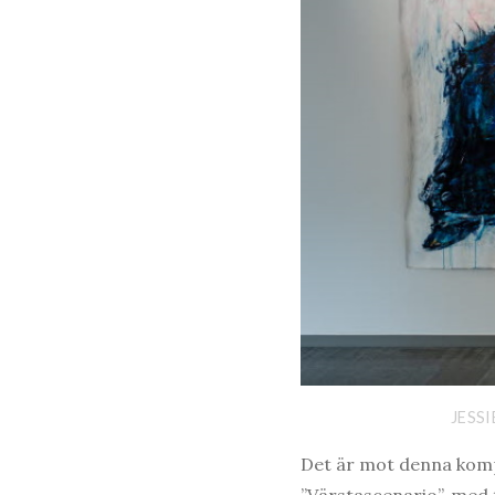
JESS
Det är mot denna komp
”Värstascenario”, med t