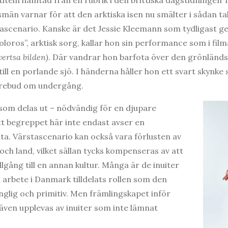
män varnar för att den arktiska isen nu smälter i sådan ta
ascenario. Kanske är det Jessie Kleemann som tydligast ge
oloros”, arktisk sorg, kallar hon sin performance som i film
vertsa bilden)
. Där vandrar hon barfota över den grönländ
till en porlande sjö. I händerna håller hon ett svart skynke
 förebud om undergång.
 som delas ut – nödvändig för en djupare
tt begreppet här inte endast avser en
a. Värstascenario kan också vara förlusten av
k och land, vilket sällan tycks kompenseras av att
llgång till en annan kultur. Många är de inuiter
 arbete i Danmark tilldelats rollen som den
nglig och primitiv. Men främlingskapet inför
även upplevas av inuiter som inte lämnat