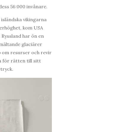
dess 56 000 invånare.
e isländska vikingarna
överhöghet, kom USA
h Ryssland har ön en
smältande glaciärer
 om resurser och revir
ör rätten till sitt
tryck.