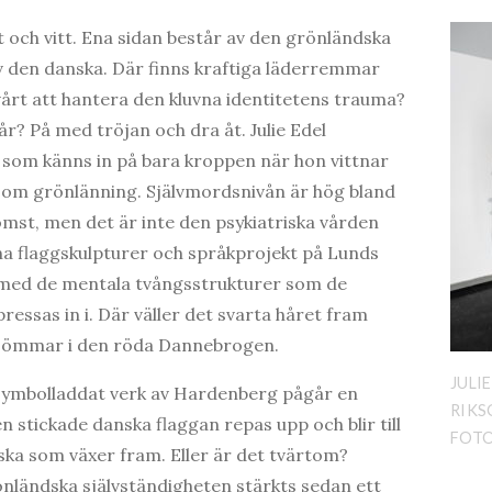
t och vitt. Ena sidan består av den grönländska
v den danska. Där finns kraftiga läderremmar
årt att hantera den kluvna identitetens trauma?
år? På med tröjan och dra åt. Julie Edel
som känns in på bara kroppen när hon vittnar
som grönlänning. Självmordsnivån är hög bland
mst, men det är inte den psykiatriska vården
ina flaggskulpturer och språkprojekt på Lunds
 med de mentala tvångsstrukturer som de
essas in i. Där väller det svarta håret fram
s sömmar i den röda Dannebrogen.
JULI
 symbolladdat verk av Hardenberg pågår en
RIKS
 stickade danska flaggan repas upp och blir till
FOTO
ka som växer fram. Eller är det tvärtom?
önländska självständigheten stärkts sedan ett