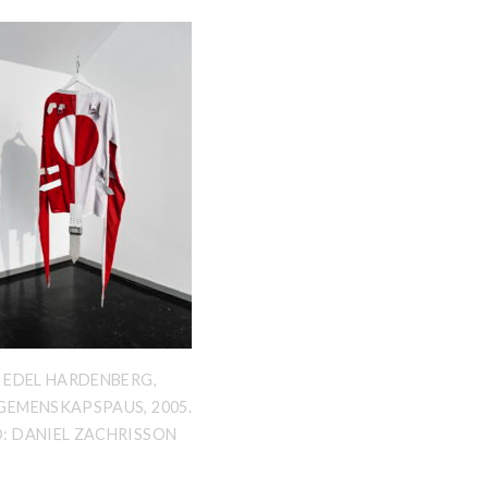
E EDEL HARDENBERG,
GEMENSKAPSPAUS, 2005.
: DANIEL ZACHRISSON