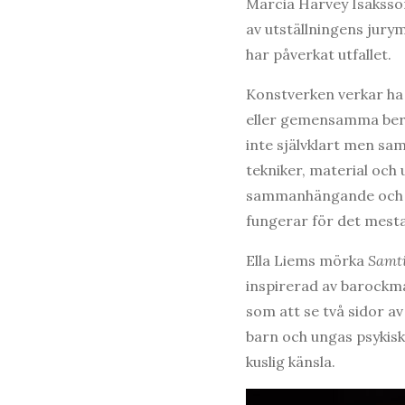
Marcia Harvey Isaksson
av utställningens jury
har påverkat utfallet.
Konstverken verkar ha
eller gemensamma ber
inte självklart men sa
tekniker, material och ut
sammanhängande och s
fungerar för det mesta
Ella Liems mörka
Samti
inspirerad av barockmå
som att se två sidor 
barn och ungas psykiska
kuslig känsla.