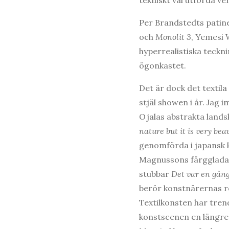
Per Brandstedts patin
och
Monolit 3
, Yemesi 
hyperrealistiska teckn
ögonkastet.
Det är dock det textila
stjäl showen i år. Jag
Ojalas abstrakta land
nature but it is very bea
genomförda i japansk 
Magnussons färgglada 
stubbar
Det var en gång
berör konstnärernas rel
Textilkonsten har trend
konstscenen en längre 