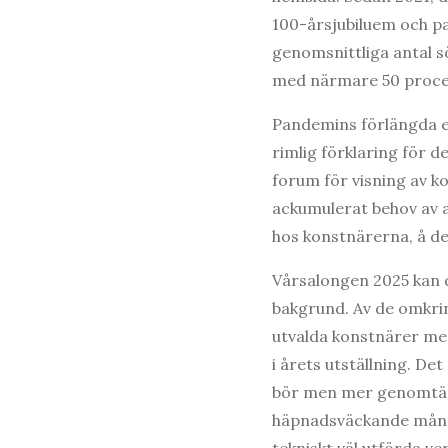
100-årsjubiluem och p
genomsnittliga antal sö
med närmare 50 procen
Pandemins förlängda e
rimlig förklaring för d
forum för visning av ko
ackumulerat behov av at
hos konstnärerna, å d
Vårsalongen 2025 kan 
bakgrund. Av de omkri
utvalda konstnärer m
i årets utställning. Det
bör men mer genomtän
häpnadsväckande mång
tekniskt väl utförda ver