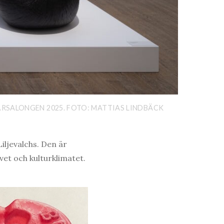
VÅRSALONGEN 2025. FOTO: MATTIAS LINDBÄCK
ljevalchs. Den är
et och kulturklimatet.