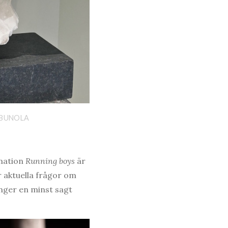
EBUNOLA
imation
Running boys
är
 aktuella frågor om
inger en minst sagt