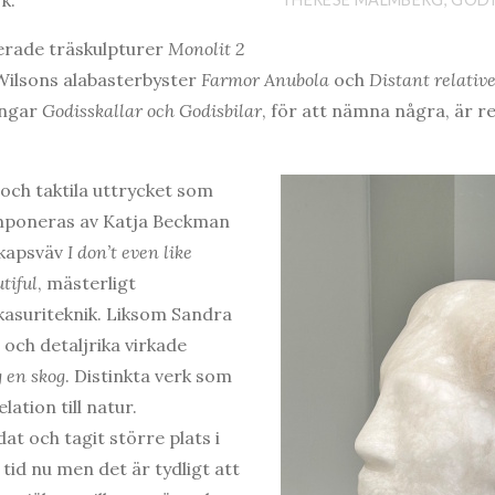
erade träskulpturer
Monolit 2
Wilsons alabasterbyster
Farmor Anubola
och
Distant
relativ
ingar
Godisskallar och Godisbilar
, för att nämna några, är re
 och taktila uttrycket som
 imponeras av Katja Beckman
skapsväv
I don’t even like
utiful
, mästerligt
kasuriteknik. Liksom Sandra
och detaljrika virkade
 en skog
. Distinkta verk som
ation till natur.
at och tagit större plats i
tid nu men det är tydligt att