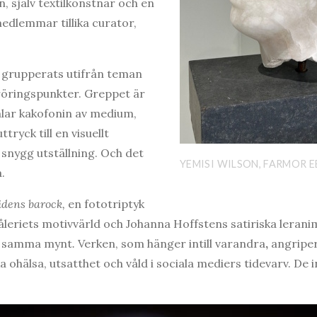
, själv textilkonstnär och en
medlemmar tillika curator,
 grupperats utifrån teman
öringspunkter. Greppet är
mlar kakofonin av medium,
tryck till en visuellt
nygg utställning. Och det
YEMISI WILSON, FARMOR 
.
dens barock,
en fototriptyk
leriets motivvärld och Johanna Hoffstens satiriska leran
av samma mynt
.
Verken, som hänger intill varandra
,
angriper
 ohälsa, utsatthet och våld i sociala mediers tidevarv. De 