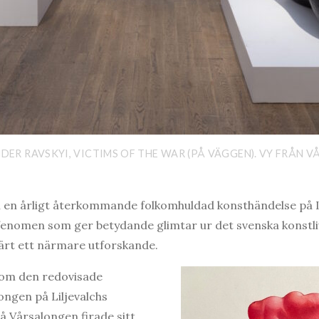
DER RAVSKYI, VICTIMS OF THE WAR (PÅ VÄGGEN). VY FRÅN 
 en årligt återkommande folkomhuldad konsthändelse på Li
 fenomen som ger betydande glimtar ur det svenska konstliv
ärt ett närmare utforskande.
som den redovisade
ongen på Liljevalchs
å Vårsalongen firade sitt