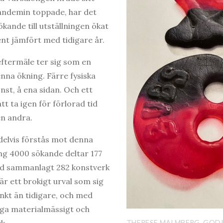
andemin toppade, har det
kande till utställningen ökat
t jämfört med tidigare år.
ftermäle ter sig som en
enna ökning. Färre fysiska
nst, å ena sidan. Och ett
t ta igen för förlorad tid
en andra.
delvis förstås mot denna
ng 4000 sökande deltar 177
ed sammanlagt 282 konstverk
 är ett brokigt urval som sig
kt än tidigare, och med
a materialmässigt och
k.
THERESE MALMBERG, GOD