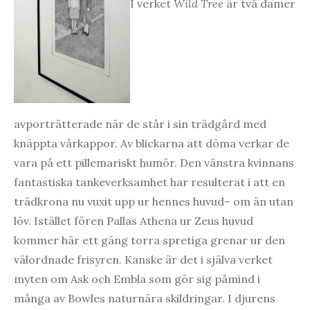
I verket
Wild Tree
är två damer
avporträtterade när de står i sin trädgård med
knäppta vårkappor. Av blickarna att döma verkar de
vara på ett pillemariskt humör. Den vänstra kvinnans
fantastiska tankeverksamhet har resulterat i att en
trädkrona nu vuxit upp ur hennes huvud– om än utan
löv. Istället fören Pallas Athena ur Zeus huvud
kommer här ett gäng torra spretiga grenar ur den
välordnade frisyren. Kanske är det i själva verket
myten om Ask och Embla som gör sig påmind i
många av Bowles naturnära skildringar. I djurens