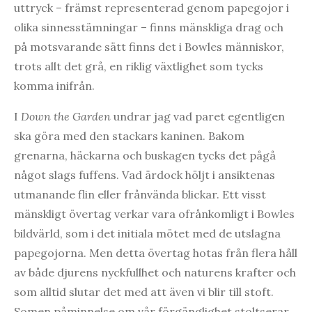
uttryck – främst representerad genom papegojor i
olika sinnesstämningar – finns mänskliga drag och
på motsvarande sätt finns det i Bowles människor,
trots allt det grå, en riklig växtlighet som tycks
komma inifrån.
I
Down the Garden
undrar jag vad paret egentligen
ska göra med den stackars kaninen. Bakom
grenarna, häckarna och buskagen tycks det pågå
något slags fuffens. Vad ärdock höljt i ansiktenas
utmanande flin eller frånvända blickar. Ett visst
mänskligt övertag verkar vara ofrånkomligt i Bowles
bildvärld, som i det initiala mötet med de utslagna
papegojorna. Men detta övertag hotas från flera håll
av både djurens nyckfullhet och naturens krafter och
som alltid slutar det med att även vi blir till stoft.
Somen påminnelse om vår förgänglighet stoltserar