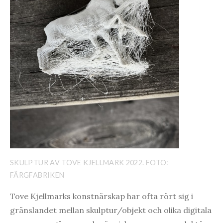
SKULPTUR AV TOVE KJELLMARK 2022. FOTO:
FÄRGFABRIKEN
Tove Kjellmarks konstnärskap har ofta rört sig i
gränslandet mellan skulptur/objekt och olika digitala