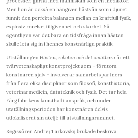
processer, gärna med människan som en medaktör.
Men hon är också en hängiven hästvän som i djuret
funnit den perfekta balansen mellan en kraftfull fysik,
explosiv rörelse, tillgivenhet och skörhet. Så
egentligen var det bara en tidsfråga innan hästen
skulle leta sig in i hennes konstnärliga praktik.
Utställningen
Hästen, roboten och det omätbara
är ett
tvärvetenskapligt konstprojekt som – förutom
konstnären själv – involverar samarbetspartners
från flera olika discipliner som filosofi, konsthistoria,
veterinärmedicin, datateknik och fysik. Det tar hela
Färgfabrikens konsthall i anspråk, och under
utställningsperioden har konstnären delvis
utlokaliserat sin ateljé till utställningsrummet.
Regissören Andrej Tarkovskij brukade beskriva