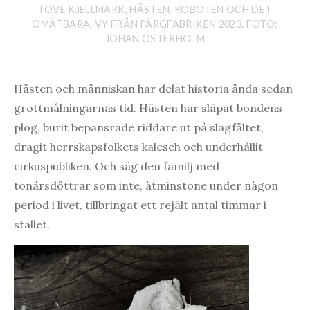
TOVE KJELLMARK, HÄSTEN, ROBOTEN OCH DET
OMÄTBARA, VY FRÅN FÄRGFABRIKEN 2023. FOTO:
JOHAN ÖSTERHOLM
Hästen och människan har delat historia ända sedan
grottmålningarnas tid. Hästen har släpat bondens
plog, burit bepansrade riddare ut på slagfältet,
dragit herrskapsfolkets kalesch och underhållit
cirkuspubliken. Och säg den familj med
tonårsdöttrar som inte, åtminstone under någon
period i livet, tillbringat ett rejält antal timmar i
stallet.