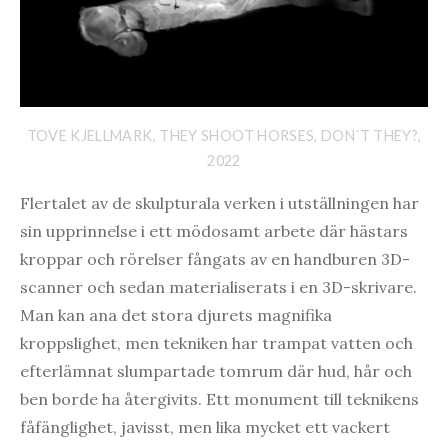
TOVE KJELLMARK, THEY SHOOT HORSES, DON´T THEY?,
2022
Flertalet av de skulpturala verken i utställningen har
sin upprinnelse i ett mödosamt arbete där hästars
kroppar och rörelser fångats av en handburen 3D-
scanner och sedan materialiserats i en 3D-skrivare.
Man kan ana det stora djurets magnifika
kroppslighet, men tekniken har trampat vatten och
efterlämnat slumpartade tomrum där hud, hår och
ben borde ha återgivits. Ett monument till teknikens
fåfänglighet, javisst, men lika mycket ett vackert