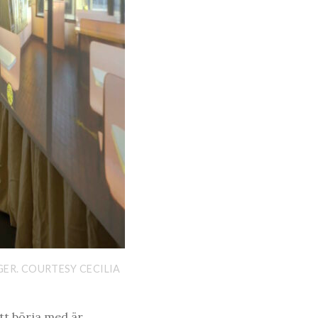
GER. COURTESY CECILIA
att börja med är