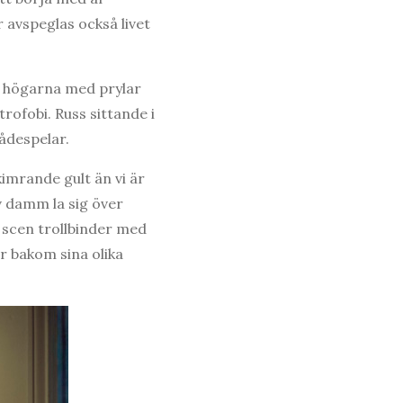
r avspeglas också livet
n högarna med prylar
rofobi. Russ sittande i
kådespelar.
kimrande gult än vi är
v damm la sig över
scen trollbinder med
r bakom sina olika