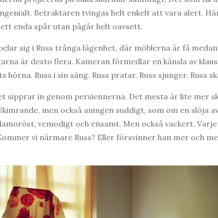
ongenialt. Betraktaren tvingas helt enkelt att vara alert. Hä
r ett enda spår utan pågår helt oavsett.
pelar sig i Russ trånga lägenhet, där möblerna är få meda
arna är desto flera. Kameran förmedlar en känsla av klaust
 hörna. Russ i sin säng. Russ pratar. Russ sjunger. Russ s
set sipprar in genom persiennerna. Det mesta är lite mer s
 Skimrande, men också aningen suddigt, som om en slöja a
amoröst, vemodigt och ensamt. Men också vackert. Varje 
 Kommer vi närmare Russ? Eller försvinner han mer och me