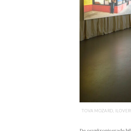
TOVA MOZARD, ILOVERU
De osynkroniserade bil