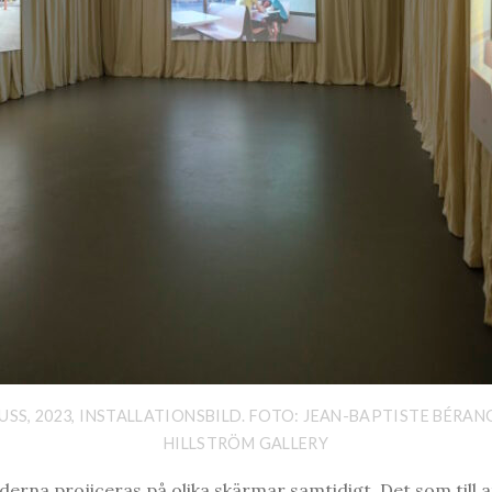
SS, 2023, INSTALLATIONSBILD. FOTO: JEAN-BAPTISTE BÉRAN
HILLSTRÖM GALLERY
derna projiceras på olika skärmar samtidigt. Det som till 