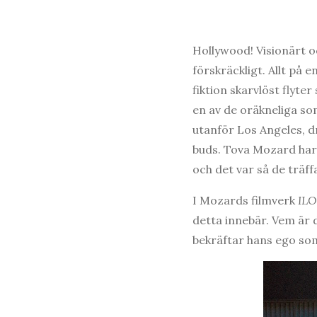
Hollywood! Visionärt oc
förskräckligt. Allt på 
fiktion skarvlöst flyt
en av de oräkneliga so
utanför Los Angeles, dr
buds. Tova Mozard har 
och det var så de träf
I Mozards filmverk
IL
detta innebär. Vem är 
bekräftar hans ego som