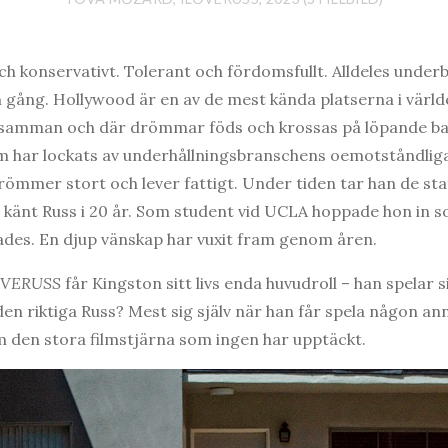
h konservativt. Tolerant och fördomsfullt. Alldeles underb
en gång. Hollywood är en av de mest kända platserna i värld
er samman och där drömmar föds och krossas på löpande ba
m har lockats av underhållningsbranschens oemotståndliga
ömmer stort och lever fattigt. Under tiden tar han de stati
känt Russ i 20 år. Som student vid UCLA hoppade hon in som
fades. En djup vänskap har vuxit fram genom åren.
OVERUSS
får Kingston sitt livs enda huvudroll – han spelar s
den riktiga Russ? Mest sig själv när han får spela någon 
 den stora filmstjärna som ingen har upptäckt.