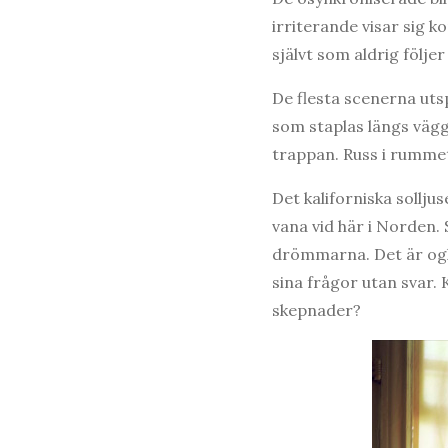
irriterande visar sig k
självt som aldrig följe
De flesta scenerna uts
som staplas längs vägg
trappan. Russ i rummets
Det kaliforniska sollju
vana vid här i Norden.
drömmarna. Det är ogl
sina frågor utan svar.
skepnader?