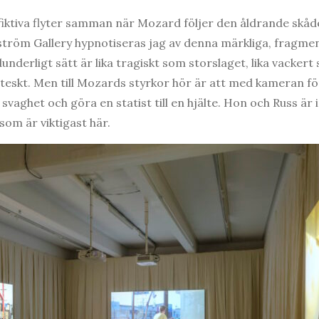
ktiva flyter samman när Mozard följer den åldrande skåde
lström Gallery hypnotiseras jag av denna märkliga, fragme
dunderligt sätt är lika tragiskt som storslaget, lika vackert
groteskt. Men till Mozards styrkor hör är att med kameran 
 svaghet och göra en statist till en hjälte. Hon och Russ är 
som är viktigast här.