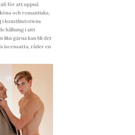
afi för att uppnå
 sköna och romantiska,
g
i konsthistoriens
 hållning i sitt
 lika gärna kan bli det
s iscensatta, råder en