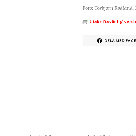
Foto: Torbjørn Rødland. 
Utskriftsvänlig versi
DELA MED FAC