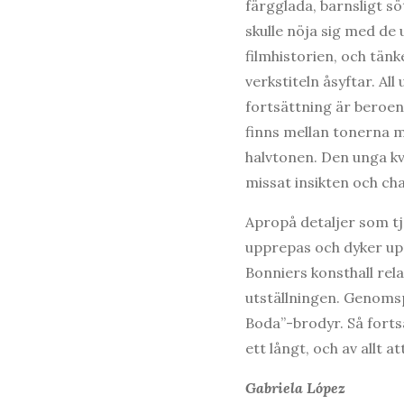
färgglada, barnsligt sö
skulle nöja sig med de
filmhistorien, och tän
verkstiteln åsyftar. All
fortsättning är beroend
finns mellan tonerna mi
halvtonen. Den unga kv
missat insikten och cha
Apropå detaljer som tje
upprepas och dyker upp 
Bonniers konsthall rel
utställningen. Genomsp
Boda”-brodyr. Så forts
ett långt, och av allt 
Gabriela López