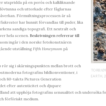
r utspridda på en porös och kalkliknande
lövtunna och uttorkade efter fåglarnas
påverkan. Förmultningsprocessen är så
iskrester har hunnit förvandlas till puder, lika
arkens sandiga topografi. Ett neutralt och
över hela scenen.
Beskrivningen refererar till
som ingår i den norske fotokonstnären
ående utställning
Fifth Honeymoon
på
rör sig i skärningspunkten mellan brott och
TORBJØR
stmoderna fotografins bildkonventioner, i
EARTH, 
och 80-talets Pictures Generation
det efter autenticitet och djupare
and att upphöja fotografins sensualitet och undersöka fo
ch förföriskt medium.