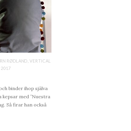
RN RØDLAND, VERTICAL
 2017
och binder ihop själva
ga kepsar med ”Nuestra
g. Så firar han också