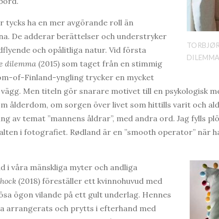
ebörd.
er tycks ha en mer avgörande roll än
na. De adderar berättelser och understryker
TORBJØR
flyende och opålitliga natur. Vid första
DILEMMA
fe dilemma
(2015) som taget från en stimmig
m-of-Finland-yngling trycker en mycket
vägg. Men titeln gör snarare motivet till en psykologisk m
m ålderdom, om sorgen över livet som hittills varit och ald
 av temat ”mannens åldrar”, med andra ord. Jag fylls plö
lten i fotografiet. Rødland är en ”smooth operator” när h
d i våra mänskliga myter och andliga
shock
(2018) föreställer ett kvinnohuvud med
ösa ögon vilande på ett gult underlag. Hennes
a arrangerats och prytts i efterhand med