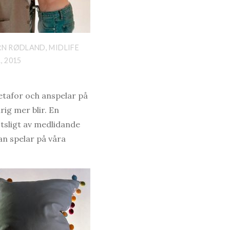
N RØDLAND, MIDLIFE
, 2015
etafor och anspelar på
rig mer blir. En
tsligt av medlidande
an spelar på våra