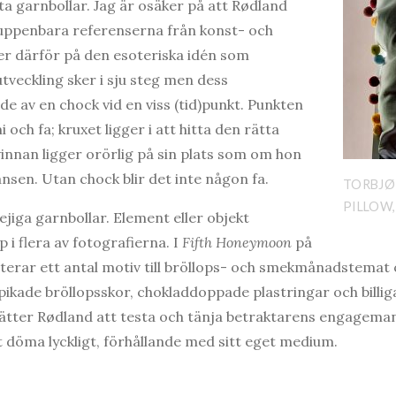
ta garnbollar. Jag är osäker på att Rødland
 uppenbara referenserna från konst- och
ker därför på den esoteriska idén som
 utveckling sker i sju steg men dess
e av en chock vid en viss (tid)punkt. Punkten
 och fa; kruxet ligger i att hitta den rätta
innan ligger orörlig på sin plats som om hon
nsen. Utan chock blir det inte någon fa.
TORBJØ
PILLOW,
jiga garnbollar. Element eller objekt
i flera av fotografierna. I
Fifth Honeymoon
på
aterar ett antal motiv till bröllops- och smekmånadstemat 
ikade bröllopsskor, chokladdoppade plastringar och billi
ätter Rødland att testa och tänja betraktarens engageman
att döma lyckligt, förhållande med sitt eget medium.