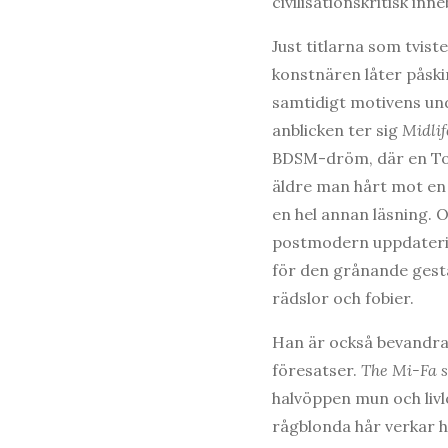
civilisationskritisk inn
Just titlarna som tvist
konstnären låter påski
samtidigt motivens und
anblicken ter sig
Midli
BDSM-dröm, där en To
äldre man hårt mot en 
en hel annan läsning. O
postmodern uppdatering
för den grånande gesta
rädslor och fobier.
Han är också bevandra
föresatser.
The Mi-Fa 
halvöppen mun och livl
rågblonda hår verkar h