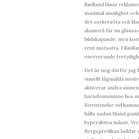
Rødland lånar reklamen
maximal sinnlighet och
det sockersöta och kla
skamvrå får nu glänsa o
bildskapande, men komp
rent motsatta. I Rødla
enerverande tvetydighe
Det är nog därför jag 
visuellt lågmälda motiv
aktiverar andra sinnen
barndomsminne hos mig.
förruttnelse vid hamne
hålla andan bland gaml
hyperaktiva måsar. Verk
Bergspredikan laddar 