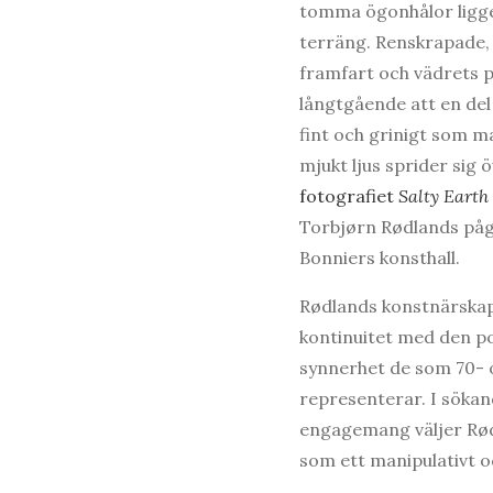
tomma ögonhålor ligge
terräng. Renskrapade, 
framfart och vädrets 
långtgående att en del f
fint och grinigt som m
mjukt ljus sprider sig 
fotografiet
Salty Earth
Torbjørn Rødlands påg
Bonniers konsthall.
Rødlands konstnärskap 
kontinuitet med den po
synnerhet de som 70- 
representerar. I sökan
engagemang väljer Rødl
som ett manipulativt o