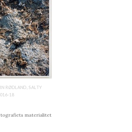
N RØDLAND, SALTY
2016-18
tografiets materialitet