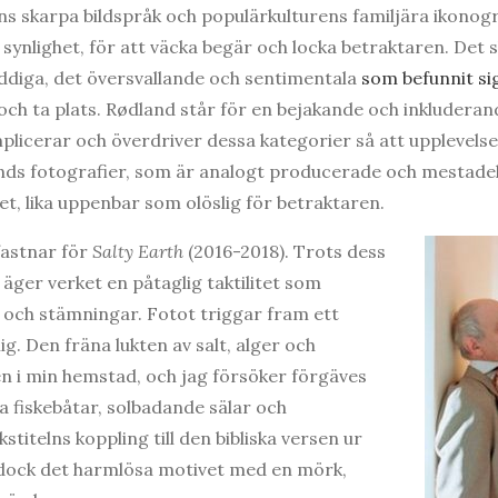
s skarpa bildspråk och populärkulturens familjära ikonogr
 synlighet, för att väcka begär och locka betraktaren. Det
ddiga, det översvallande och sentimentala
som befunnit si
ch ta plats. Rødland står för en bejakande och inkluderande
licerar och överdriver dessa kategorier så att upplevelsen
nds fotografier, som är analogt producerade och mestadel
t, lika uppenbar som olöslig för betraktaren.
fastnar för
Salty Earth
(2016-2018). Trots dess
 äger verket en påtaglig taktilitet som
 och stämningar. Fotot triggar fram ett
 Den fräna lukten av salt, alger och
n i min hemstad, och jag försöker förgäves
a fiskebåtar, solbadande sälar och
stitelns koppling till den bibliska versen ur
dock det harmlösa motivet med en mörk,