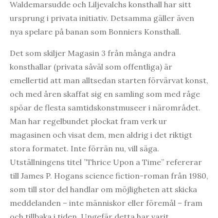
Waldemarsudde och Liljevalchs konsthall har sitt
ursprung i privata initiativ. Detsamma gäller även
nya spelare på banan som Bonniers Konsthall.
Det som skiljer Magasin 3 från många andra
konsthallar (privata såväl som offentliga) är
emellertid att man alltsedan starten förvärvat konst,
och med åren skaffat sig en samling som med råge
spöar de flesta samtidskonstmuseer i närområdet.
Man har regelbundet plockat fram verk ur
magasinen och visat dem, men aldrig i det riktigt
stora formatet. Inte förrän nu, vill säga.
Utställningens titel ”Thrice Upon a Time” refererar
till James P. Hogans science fiction-roman från 1980,
som till stor del handlar om möjligheten att skicka
meddelanden – inte människor eller föremål – fram
och tillbaka i tiden. Ungefär detta har varit