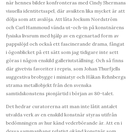
när hennes bilder konfronteras med Cindy Shermans
visuella identitetsspel, där avsikten lika mycket är att
dölja som att avslöja. Att låta Jockum Nordström
och Carl Hammoud vända ut-och-in på konstnärens
fysiska livsrum med hjälp av en egenartad form av
pappslöjd och också ett fascinerande drama, fångat
i ögonblicket på ett sätt som jag tidigare inte sett
göras i någon enskild galleriutställning. Och så finns
där givetvis favoriter i repris, som Johan Thurfjells
suggestiva brobygge i miniatyr och Håkan Rehnbergs
strama metallobjekt från den svenska
samtidskonstens pionjärtid i början av 80-talet.
Det hedrar curatorerna att man inte låtit antalet
utvalda verk av en enskild konstnär styras utifrån
bedömningen av hur känd vederbörande är. Att en i
dessa sammanhang relativt okänd konstnär som