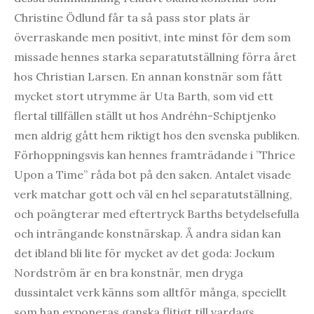
Christine Ödlund får ta så pass stor plats är
överraskande men positivt, inte minst för dem som
missade hennes starka separatutställning förra året
hos Christian Larsen. En annan konstnär som fått
mycket stort utrymme är Uta Barth, som vid ett
flertal tillfällen ställt ut hos Andréhn-Schiptjenko
men aldrig gått hem riktigt hos den svenska publiken.
Förhoppningsvis kan hennes framträdande i ”Thrice
Upon a Time” råda bot på den saken. Antalet visade
verk matchar gott och väl en hel separatutställning,
och poängterar med eftertryck Barths betydelsefulla
och inträngande konstnärskap. Å andra sidan kan
det ibland bli lite för mycket av det goda: Jockum
Nordström är en bra konstnär, men dryga
dussintalet verk känns som alltför många, speciellt
som han exponeras ganska flitigt till vardags.