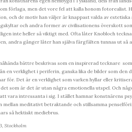
rån konstnärens egen hembygd i Tyskland, dels från lands
om förlaga, men det vore fel att kalla honom fotorealist.
on, och de motiv han väljer är knappast valda av estetiska 
skyltar och andra former av civilisationens överskott som
igen inte heller så viktigt med. Ofta låter Knobloch teckn
n, andra gånger låter han själva färgfälten tunnas ut så a
måhända bättre beskrivas som en inspirerad tecknare som
n en verklighet i periferin, ganska lika de bilder som den 
för. Det är en verklighet som varken hyllar eller kritiser
t det som är det är utan några emotionella utspel. Och nå
tt vara intressanta i sig. I stället hamnar konstnärens psy
n mellan meditativt betraktande och stillsamma penselför
nnars så hektiskt mediebrus.
3, Stockholm