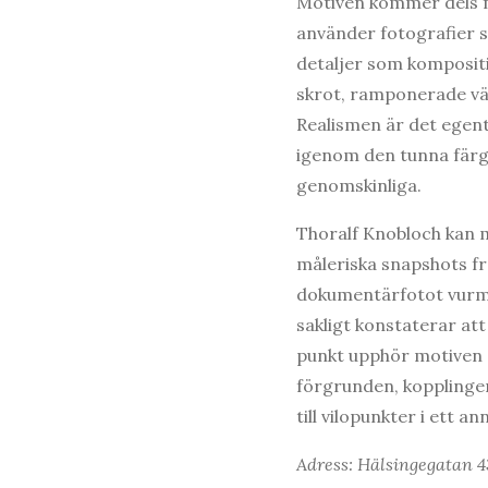
Motiven kommer dels f
använder fotografier s
detaljer som kompositi
skrot, ramponerade väg
Realismen är det egentl
igenom den tunna färge
genomskinliga.
Thoralf Knobloch kan 
måleriska snapshots frå
dokumentärfotot vurmar 
sakligt konstaterar at
punkt upphör motiven a
förgrunden, kopplinge
till vilopunkter i ett a
Adress: Hälsingegatan 4