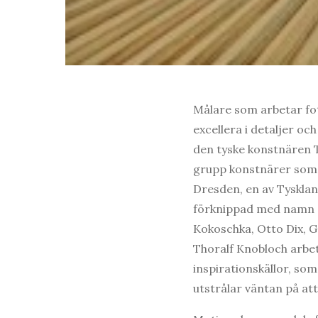
Målare som arbetar fot
excellera i detaljer oc
den tyske konstnären T
grupp konstnärer som 
Dresden, en av Tysklan
förknippad med namn s
Kokoschka, Otto Dix, G
Thoralf Knobloch arbe
inspirationskällor, so
utstrålar väntan på att