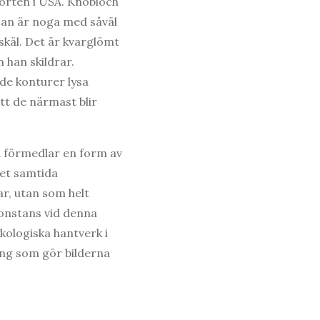
orten i USA. Knobloch
 Han är noga med såväl
skäl. Det är kvarglömt
 han skildrar.
ade konturer lysa
tt de närmast blir
 förmedlar en form av
det samtida
ar, utan som helt
gonstans vid denna
kologiska hantverk i
ing som gör bilderna