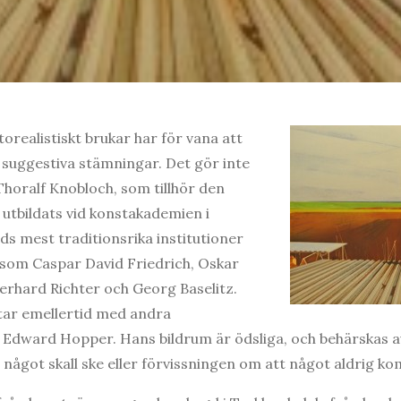
orealistiskt brukar har för vana att
h suggestiva stämningar. Det gör inte
horalf Knobloch, som tillhör den
utbildats vid konstakademien i
ds mest traditionsrika institutioner
om Caspar David Friedrich, Oskar
erhard Richter och Georg Baselitz.
tar emellertid med andra
m Edward Hopper. Hans bildrum är ödsliga, och behärskas 
 något skall ske eller förvissningen om att något aldrig k