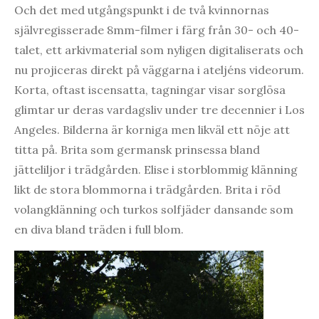
Och det med utgångspunkt i de två kvinnornas
självregisserade 8mm-filmer i färg från 30- och 40-
talet, ett arkivmaterial som nyligen digitaliserats och
nu projiceras direkt på väggarna i ateljéns videorum.
Korta, oftast iscensatta, tagningar visar sorglösa
glimtar ur deras vardagsliv under tre decennier i Los
Angeles. Bilderna är korniga men likväl ett nöje att
titta på. Brita som germansk prinsessa bland
jätteliljor i trädgården. Elise i storblommig klänning
likt de stora blommorna i trädgården. Brita i röd
volangklänning och turkos solfjäder dansande som
en diva bland träden i full blom.