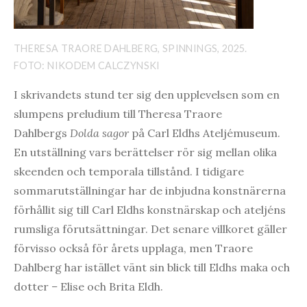
THERESA TRAORE DAHLBERG, SPINNINGS, 2025.
FOTO: NIKODEM CALCZYNSKI
I skrivandets stund ter sig den upplevelsen som en
slumpens preludium till Theresa Traore
Dahlbergs
Dolda sagor
på Carl Eldhs Ateljémuseum.
En utställning vars berättelser rör sig mellan olika
skeenden och temporala tillstånd. I tidigare
sommarutställningar har de inbjudna konstnärerna
förhållit sig till Carl Eldhs konstnärskap och ateljéns
rumsliga förutsättningar. Det senare villkoret gäller
förvisso också för årets upplaga, men Traore
Dahlberg har istället vänt sin blick till Eldhs maka och
dotter
–
Elise och Brita Eldh.