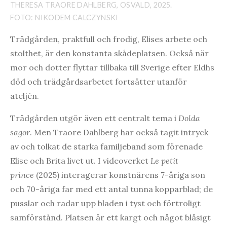
THERESA TRAORE DAHLBERG, OSVALD, 2025.
FOTO: NIKODEM CALCZYNSKI
Trädgården, praktfull och frodig, Elises arbete och
stolthet, är den konstanta skådeplatsen. Också när
mor och dotter flyttar tillbaka till Sverige efter Eldhs
död och trädgårdsarbetet fortsätter utanför
ateljén.
Trädgården utgör även ett centralt tema i
Dolda
sagor
. Men Traore Dahlberg har också tagit intryck
av och tolkat de starka familjeband som förenade
Elise och Brita livet ut. I videoverket
Le petit
prince
(2025) interagerar konstnärens 7-åriga son
och 70-åriga far med ett antal tunna kopparblad; de
pusslar och radar upp bladen i tyst och förtroligt
samförstånd. Platsen är ett kargt och något blåsigt