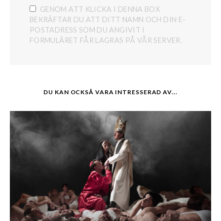
GENOM ATT KLICKA I DENNA BOX
BEKRÄFTAR DU ATT DITT NAMN OCH DIN E-
POSTADRESS SOM DU ANGIVIT I
FORMULÄRET FÅR LAGRAS PÅ VÅR SERVER.
DU KAN OCKSÅ VARA INTRESSERAD AV...