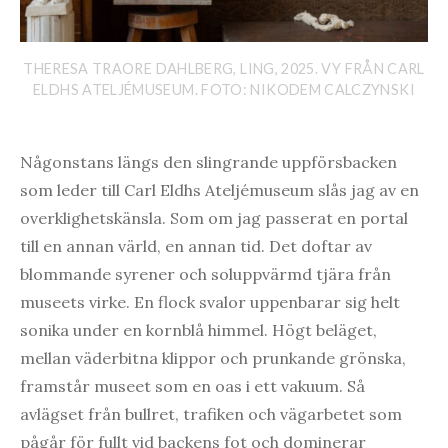
THERESA TRAORE DAHLBERG, LING, 2025. VY FRÅN CARL
ELDHS ATELJÉMUSEUM. FOTO: NIKODEM CALCZYNSKI
Någonstans längs den slingrande uppförsbacken
som leder till Carl Eldhs Ateljémuseum slås jag av en
overklighetskänsla. Som om jag passerat en portal
till en annan värld, en annan tid. Det doftar av
blommande syrener och soluppvärmd tjära från
museets virke. En flock svalor uppenbarar sig helt
sonika under en kornblå himmel. Högt beläget,
mellan väderbitna klippor och prunkande grönska,
framstår museet som en oas i ett vakuum. Så
avlägset från bullret, trafiken och vägarbetet som
pågår för fullt vid backens fot och dominerar