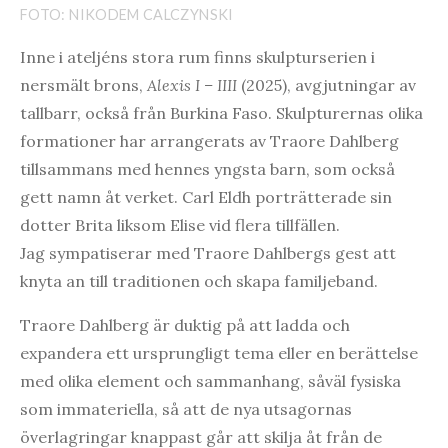
FOTO: NIKODEM CALCZYNSKI
Inne i ateljéns stora rum finns skulpturserien i
nersmält brons,
Alexis
I – IIII
(2025), avgjutningar av
tallbarr, också från Burkina Faso. Skulpturernas olika
formationer har arrangerats av Traore Dahlberg
tillsammans med hennes yngsta barn, som också
gett namn åt verket. Carl Eldh porträtterade sin
dotter Brita liksom Elise vid flera tillfällen.
Jag sympatiserar med Traore Dahlbergs gest att
knyta an till traditionen och skapa familjeband.
Traore Dahlberg är duktig på att ladda och
expandera ett ursprungligt tema eller en berättelse
med olika element och sammanhang, såväl fysiska
som immateriella, så att de nya utsagornas
överlagringar knappast går att skilja åt från de