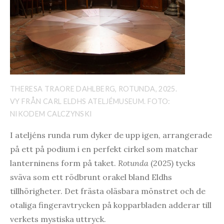
THERESA TRAORE DAHLBERG, ROTUNDA, 2025.
VY FRÅN CARL ELDHS ATELJÉMUSEUM. FOTO:
NIKODEM CALCZYNSKI
I ateljéns runda rum dyker de upp igen, arrangerade
på ett på podium i en perfekt cirkel som matchar
lanterninens form på taket.
Rotunda
(2025) tycks
sväva som ett rödbrunt orakel bland Eldhs
tillhörigheter. Det frästa oläsbara mönstret och de
otaliga fingeravtrycken på kopparbladen adderar till
verkets mystiska uttryck.