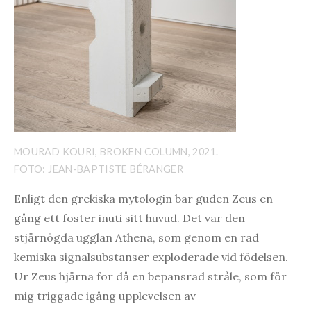
MOURAD KOURI, BROKEN COLUMN, 2021.
FOTO: JEAN-BAPTISTE BÉRANGER
Enligt den grekiska mytologin bar guden Zeus en
gång ett foster inuti sitt huvud. Det var den
stjärnögda ugglan Athena, som genom en rad
kemiska signalsubstanser exploderade vid födelsen.
Ur Zeus hjärna for då en bepansrad stråle, som för
mig triggade igång upplevelsen av