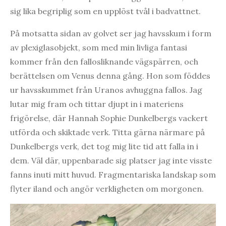
sig lika begriplig som en upplöst tvål i badvattnet.
På motsatta sidan av golvet ser jag havsskum i form
av plexiglasobjekt, som med min livliga fantasi
kommer från den fallosliknande vägspärren, och
berättelsen om Venus denna gång. Hon som föddes
ur havsskummet från Uranos avhuggna fallos. Jag
lutar mig fram och tittar djupt in i materiens
frigörelse, där Hannah Sophie Dunkelbergs vackert
utförda och skiktade verk. Titta gärna närmare på
Dunkelbergs verk, det tog mig lite tid att falla in i
dem. Väl där, uppenbarade sig platser jag inte visste
fanns inuti mitt huvud. Fragmentariska landskap som
flyter iland och angör verkligheten om morgonen.