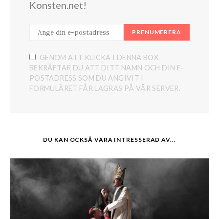
Konsten.net!
PRENUMERERA
GENOM ATT KLICKA I DENNA BOX
BEKRÄFTAR DU ATT DITT NAMN OCH DIN E-
POSTADRESS SOM DU ANGIVIT I
FORMULÄRET FÅR LAGRAS PÅ VÅR SERVER.
DU KAN OCKSÅ VARA INTRESSERAD AV...