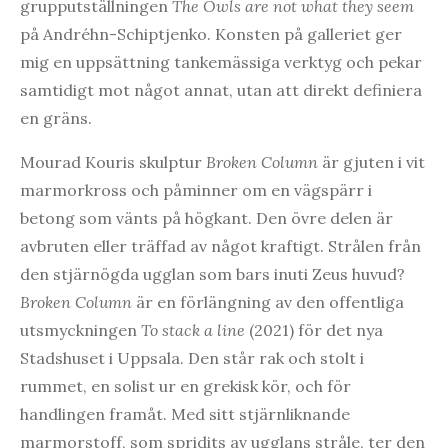
grupputställningen
The Owls are not what they seem
på Andréhn-Schiptjenko. Konsten på galleriet ger
mig en uppsättning tankemässiga verktyg och pekar
samtidigt mot något annat, utan att direkt definiera
en gräns.
Mourad Kouris skulptur
Broken Column
är gjuten i vit
marmorkross och påminner om en vägspärr i
betong som vänts på högkant. Den övre delen är
avbruten eller träffad av något kraftigt. Strålen från
den stjärnögda ugglan som bars inuti Zeus huvud?
Broken Column
är en förlängning av den offentliga
utsmyckningen
To stack a line
(2021) för det nya
Stadshuset i Uppsala. Den står rak och stolt i
rummet, en solist ur en grekisk kör, och för
handlingen framåt. Med sitt stjärnliknande
marmorstoff, som spridits av ugglans stråle, ter den