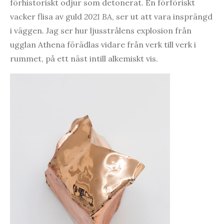
förhistoriskt odjur som detonerat. En förföriskt
vacker flisa av guld
2021 BA
, ser ut att vara insprängd
i väggen
.
Jag ser hur ljusstrålens explosion från
ugglan Athena förädlas vidare från verk till verk i
rummet, på ett näst intill alkemiskt vis.