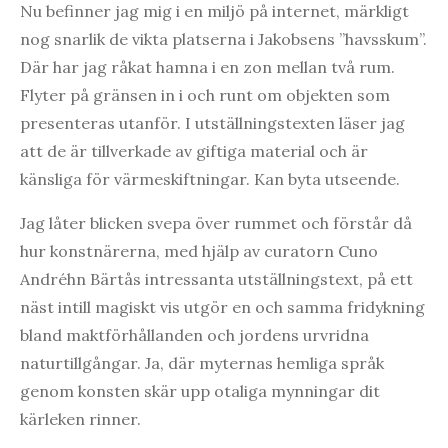
Nu befinner jag mig i en miljö på internet, märkligt
nog snarlik de vikta platserna i Jakobsens ”havsskum”.
Där har jag råkat hamna i en zon mellan två rum.
Flyter på gränsen in i och runt om objekten som
presenteras utanför. I utställningstexten läser jag
att de är tillverkade av giftiga material och är
känsliga för värmeskiftningar. Kan byta utseende.
Jag låter blicken svepa över rummet och förstår då
hur konstnärerna, med hjälp av curatorn Cuno
Andréhn Bärtås intressanta utställningstext, på ett
näst intill magiskt vis utgör en och samma fridykning
bland maktförhållanden och jordens urvridna
naturtillgångar. Ja, där myternas hemliga språk
genom konsten skär upp otaliga mynningar dit
kärleken rinner.