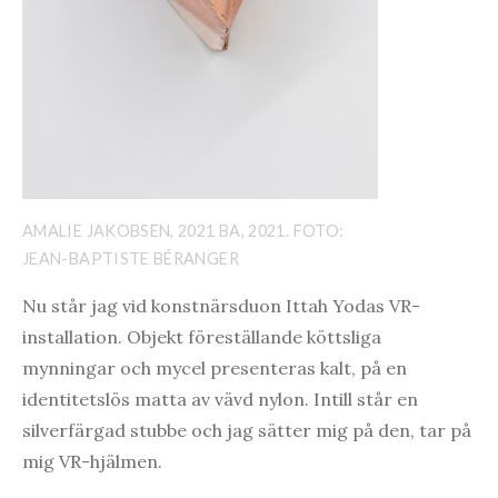
AMALIE JAKOBSEN, 2021 BA, 2021. FOTO:
JEAN-BAPTISTE BÉRANGER
Nu står jag vid konstnärsduon Ittah Yodas VR-
installation. Objekt föreställande köttsliga
mynningar och mycel presenteras kalt, på en
identitetslös matta av vävd nylon. Intill står en
silverfärgad stubbe och jag sätter mig på den, tar på
mig VR-hjälmen.