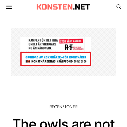
RECENSIONER
The owls are not