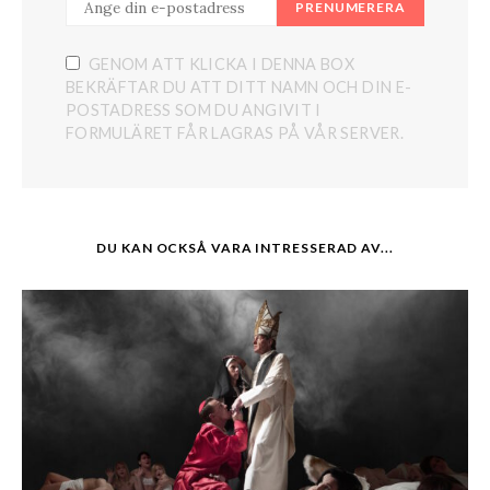
PRENUMERERA
GENOM ATT KLICKA I DENNA BOX
BEKRÄFTAR DU ATT DITT NAMN OCH DIN E-
POSTADRESS SOM DU ANGIVIT I
FORMULÄRET FÅR LAGRAS PÅ VÅR SERVER.
DU KAN OCKSÅ VARA INTRESSERAD AV...