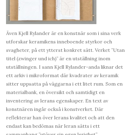
Även Kjell Rylander är en konstnär som i sina verk
utforskar keramikens inneboende styrkor och
svagheter, på ett ytterst konkret sätt. Verket ”Utan
titel (zwinger und ich)” är en utställning inom
utställningen. I sann Kjell Rylander-anda liknar det
ett arkiv i mikroformat där kvadrater av keramik
sitter uppsatta på väggarna i ett litet rum. Som en
materialbank, en översikt och samtidigt en
inventering av lerans egenskaper. En text av
konstnären ingår också i konstverket. Där
reflekterar han över lerans kvalitet och att den
endast kan bedömas när leran sätts i ett
sammanhang ”utöver sin egen lerighet”.