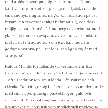
trädstubbar, svampar, alger eller mossa. Denna
kontrast mellan det kroppsliga och fysiska och de
små anonyma figurinerna ger en indikation på var
keramiken traditionsenligt befunnit sig, och dess
möjliga vägar framåt. I Sundbergs experiment med
glasering finns en avspänd avsaknad av respekt för
materialets traditioner som just han, med sin
gedigna historia på Orrefors, kan ägna sig åt med
stor pondus.
Haidar Mahdis förhållande till keramiken är lika
konsekvent som det är sorglöst. Hans figurativa verk
– ofta traditionsenligt utförda – är svulstiga och
ekivoka. De tränger sig in i betraktarens medvetande
med sina hyperglansiga pastellfärger, guld och
ornament. Dess påträngande natur ger betraktaren
lika mycket av en fysisk som intellektuell upplevelse,