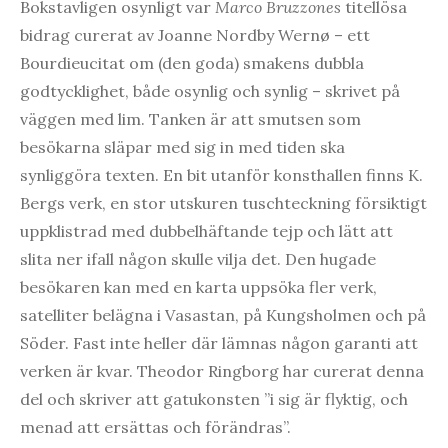
Bokstavligen osynligt var
Marco Bruzzones
titellösa
bidrag curerat av Joanne Nordby Wernø – ett
Bourdieucitat om (den goda) smakens dubbla
godtycklighet, både osynlig och synlig – skrivet på
väggen med lim. Tanken är att smutsen som
besökarna släpar med sig in med tiden ska
synliggöra texten. En bit utanför konsthallen finns K.
Bergs verk, en stor utskuren tuschteckning försiktigt
uppklistrad med dubbelhäftande tejp och lätt att
slita ner ifall någon skulle vilja det. Den hugade
besökaren kan med en karta uppsöka fler verk,
satelliter belägna i Vasastan, på Kungsholmen och på
Söder. Fast inte heller där lämnas någon garanti att
verken är kvar. Theodor Ringborg har curerat denna
del och skriver att gatukonsten ”i sig är flyktig, och
menad att ersättas och förändras”.