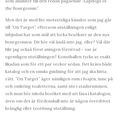
som ansluter till den redan pågående ”Lapdogs of
the Bourgeoisie”.
Men det är med lite motstridiga känslor som jag går
till ”On Target”, eftersom utställningen enligt
inbjudan har som mål att locka besökare ur den nya
bourgeoisien. Dit hör väl ändå inte jag, eller? Väl där
blir jag också först aningen förvirrad – var är
egentligen utställningen? Konsthallen tycks se exakt
likadan som för ett par veckor sedan. Det krävs både
katalog och en smula guidning för att jag ska hitta
rätt. ”On Target” äger nämligen rum i foajén, inne på
och omkring toaletterna, samt ute i stadsrummen;
och man bör inleda besöket med att läsa i katalogen,
även om det är fördenskull inte är någon överdrivet
krånglig eller teoritung utställning.