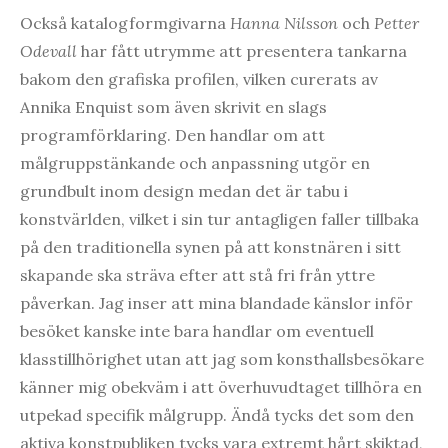
Också katalogformgivarna
Hanna Nilsson
och
Petter
Odevall
har fått utrymme att presentera tankarna
bakom den grafiska profilen, vilken curerats av
Annika Enquist som även skrivit en slags
programförklaring. Den handlar om att
målgruppstänkande och anpassning utgör en
grundbult inom design medan det är tabu i
konstvärlden, vilket i sin tur antagligen faller tillbaka
på den traditionella synen på att konstnären i sitt
skapande ska sträva efter att stå fri från yttre
påverkan. Jag inser att mina blandade känslor inför
besöket kanske inte bara handlar om eventuell
klasstillhörighet utan att jag som konsthallsbesökare
känner mig obekväm i att överhuvudtaget tillhöra en
utpekad specifik målgrupp. Ändå tycks det som den
aktiva konstpubliken tycks vara extremt hårt skiktad,