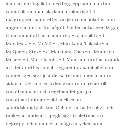
handlar en lång lista med begrepp som man bör
känna till om man ska kunna räkna sig till
målgruppen, samt efter varje ord en bokstav som
anger vad det är för något. Under bokstaven M går
bland annat att läsa: minority – n, mobility – t,
Manifesta – e, MoMA – i, Murakami, Takashi – a,
McQueen, Steve – a, Martinez, Chus – c, Moderna
Museet – i, Marc Jacobs – f. Man kan förstås invända
att det är ett väl smalt segment av samhället som
känner igen sig i just dessa termer, men å andra
sidan är det ju precis den grupp som reser till
konstbiennaler och regelbundet går på
konstinstitutioner – alltså eliten ur
samtidskonstpubliken. Och det är både roligt och
tankeväckande att spegla sig i toalettens ord,
begrepp och namn. Vi är några stycken som