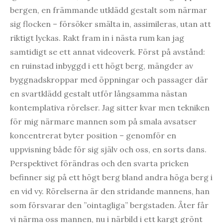
bergen, en främmande utklädd gestalt som närmar
sig flocken – försöker smälta in, assimileras, utan att
riktigt lyckas. Rakt fram in i nästa rum kan jag
samtidigt se ett annat videoverk. Först på avstånd:
en ruinstad inbyggd i ett högt berg, mängder av
byggnadskroppar med öppningar och passager där
en svartklädd gestalt utför långsamma nästan
kontemplativa rörelser. Jag sitter kvar men tekniken
för mig närmare mannen som på smala avsatser
koncentrerat byter position – genomför en
uppvisning både för sig själv och oss, en sorts dans.
Perspektivet förändras och den svarta pricken
befinner sig på ett högt berg bland andra höga berg i
en vid vy. Rörelserna är den stridande mannens, han
som försvarar den ”ointagliga” bergstaden. Åter får
vi närma oss mannen, nu i närbild i ett kargt grönt