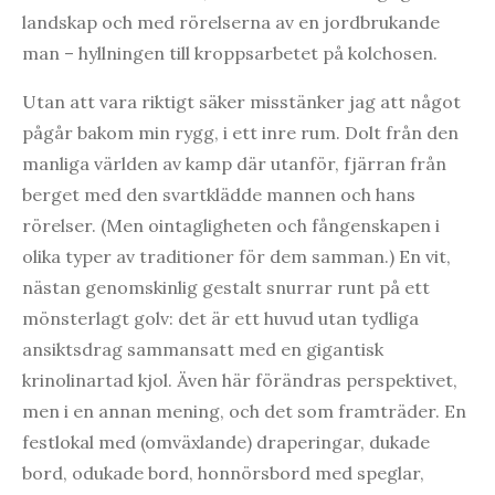
landskap och med rörelserna av en jordbrukande
man – hyllningen till kroppsarbetet på kolchosen.
Utan att vara riktigt säker misstänker jag att något
pågår bakom min rygg, i ett inre rum. Dolt från den
manliga världen av kamp där utanför, fjärran från
berget med den svartklädde mannen och hans
rörelser. (Men ointagligheten och fångenskapen i
olika typer av traditioner för dem samman.) En vit,
nästan genomskinlig gestalt snurrar runt på ett
mönsterlagt golv: det är ett huvud utan tydliga
ansiktsdrag sammansatt med en gigantisk
krinolinartad kjol. Även här förändras perspektivet,
men i en annan mening, och det som framträder. En
festlokal med (omväxlande) draperingar, dukade
bord, odukade bord, honnörsbord med speglar,