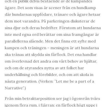
och en publik delvis bestående av de kämpandes
ägare. Det som visas är scener från en hundkamp
där hundarnas uppfödare, tränare och ägare hetsar
dem mot varandra. På parkeringen diskuterar de
sina djur och deras bedrifter. Förutom att hundarna
inte med egna ord berättar om sina framgångar är
parallellerna slående. Men det finns ett syfte med
kampen och träningen – meningen är att hundarna
ska tränas att skydda sin fårflock. Det ena handlar
om överlevnad det andra om vårt behov av hjältar,
och om de styrandes nytta av att folket har
underhållning och förebilder, och om att skola in
nästa generation. (Verken: ”Let me be a part of a
Narrative”.)
Från min betraktarposition ser jag i ögonvrån tvärs
igenom flera rum, i fjärran: en fårflock högt uppe i