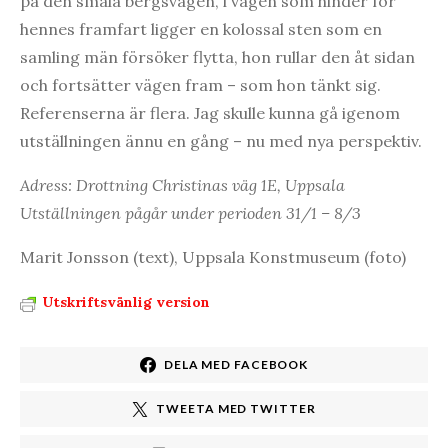
på den smala bergsvägen, i vägen som hinder för
hennes framfart ligger en kolossal sten som en
samling män försöker flytta, hon rullar den åt sidan
och fortsätter vägen fram – som hon tänkt sig.
Referenserna är flera. Jag skulle kunna gå igenom
utställningen ännu en gång – nu med nya perspektiv.
Adress: Drottning Christinas väg 1E, Uppsala
Utställningen pågår under perioden 31/1 – 8/3
Marit Jonsson (text), Uppsala Konstmuseum (foto)
Utskriftsvänlig version
DELA MED FACEBOOK
TWEETA MED TWITTER