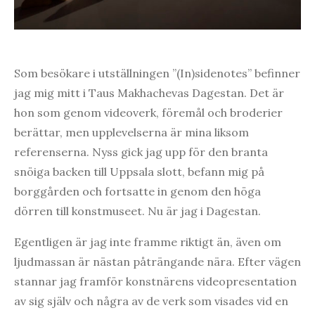
Som besökare i utställningen ”(In)sidenotes” befinner
jag mig mitt i Taus Makhachevas Dagestan. Det är
hon som genom videoverk, föremål och broderier
berättar, men upplevelserna är mina liksom
referenserna. Nyss gick jag upp för den branta
snöiga backen till Uppsala slott, befann mig på
borggården och fortsatte in genom den höga
dörren till konstmuseet. Nu är jag i Dagestan.
Egentligen är jag inte framme riktigt än, även om
ljudmassan är nästan påträngande nära. Efter vägen
stannar jag framför konstnärens videopresentation
av sig själv och några av de verk som visades vid en