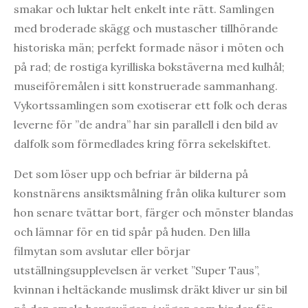
smakar och luktar helt enkelt inte rätt. Samlingen
med broderade skägg och mustascher tillhörande
historiska män; perfekt formade näsor i möten och
på rad; de rostiga kyrilliska bokstäverna med kulhål;
museiföremålen i sitt konstruerade sammanhang.
Vykortssamlingen som exotiserar ett folk och deras
leverne för ”de andra” har sin parallell i den bild av
dalfolk som förmedlades kring förra sekelskiftet.
Det som löser upp och befriar är bilderna på
konstnärens ansiktsmålning från olika kulturer som
hon senare tvättar bort, färger och mönster blandas
och lämnar för en tid spår på huden. Den lilla
filmytan som avslutar eller börjar
utställningsupplevelsen är verket ”Super Taus”,
kvinnan i heltäckande muslimsk dräkt kliver ur sin bil