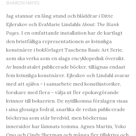
SHARON HAYES
Jag stannar en lång stund och bläddrar i Ditte
Ejlerskov och EvaMarie Lindahls
About: The Blank
Pages.
I en omfattande installation har de kartlagt
den bristfälliga representationen av kvinnliga
konstnärer i bokförlaget Taschens Basic Art Serie,
som ska verka som en slags encyklopedisk översikt.
Av hundratalet publicerade böcker, tillägnas endast
fem kvinnliga konstnärer. Ejleskov och Lindahl svarar
med att själva – i samarbete med konsthistoriker,
forskare med flera – välja ut fler epokavgörande
kvinnor till bokserien. De nytillkomna förslagen visas
i sina glossiga fodral, snarlika de redan publicerade
böckerna som står bredvid, men böckernas
innersidor har lämnats tomma. Agnes Martin, Yoko
Ono och Cindy Sherman och många fler tillskrivs och