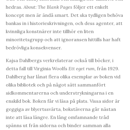
hedras.
About: The Blank Pages
följer ett enkelt
koncept men är ändå smart. Det ska tydligen behöva
bankas in i historieskrivningen, och dess agenter, att
kvinnliga konstnärer inte tillhör en liten
minoritetsgrupp och att ignoransen hittills har haft
bedrövliga konsekvenser.
Kajsa Dahlbergs verkrelaterar också till böcker, i
detta fall till Virginia Woolfs
Ett eget rum,
från 1929.
Dahlberg har lånat flera olika exemplar av boken vid
olika bibliotek och på något sätt sammanfört
sidkommentarerna och understrykningarna i en
enskild bok. Boken får vi läsa på plats. Vissa sidor är
geggiga av blyertssvärta, bokstäverna går nästan
inte att läsa längre. En lång omfamnande tråd
spänns ut från sidorna och binder samman alla