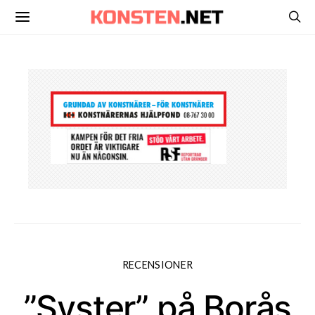
RECENSIONER
”Syster” på Borås