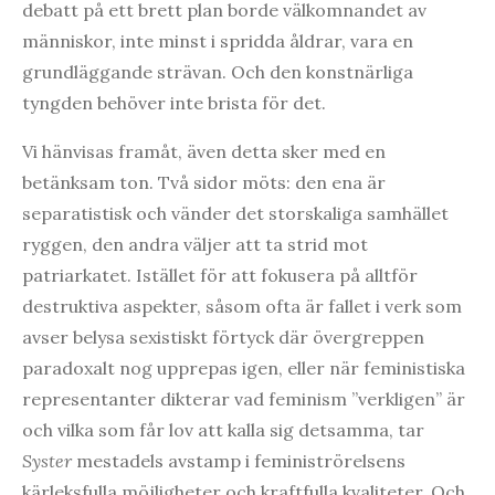
debatt på ett brett plan borde välkomnandet av
människor, inte minst i spridda åldrar, vara en
grundläggande strävan. Och den konstnärliga
tyngden behöver inte brista för det.
Vi hänvisas framåt, även detta sker med en
betänksam ton. Två sidor möts: den ena är
separatistisk och vänder det storskaliga samhället
ryggen, den andra väljer att ta strid mot
patriarkatet. Istället för att fokusera på alltför
destruktiva aspekter, såsom ofta är fallet i verk som
avser belysa sexistiskt förtyck där övergreppen
paradoxalt nog upprepas igen, eller när feministiska
representanter dikterar vad feminism ”verkligen” är
och vilka som får lov att kalla sig detsamma, tar
Syster
mestadels avstamp i feministrörelsens
kärleksfulla möjligheter och kraftfulla kvaliteter. Och