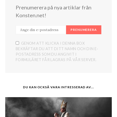
Prenumerera på nya artiklar från
Konsten.net!
PRENUMERERA
GENOM ATT KLICKA I DENNA BOX
BEKRÄFTAR DU ATT DITT NAMN OCH DIN E-
POSTADRESS SOM DU ANGIVIT I
FORMULÄRET FÅR LAGRAS PÅ VÅR SERVER.
DU KAN OCKSÅ VARA INTRESSERAD AV...