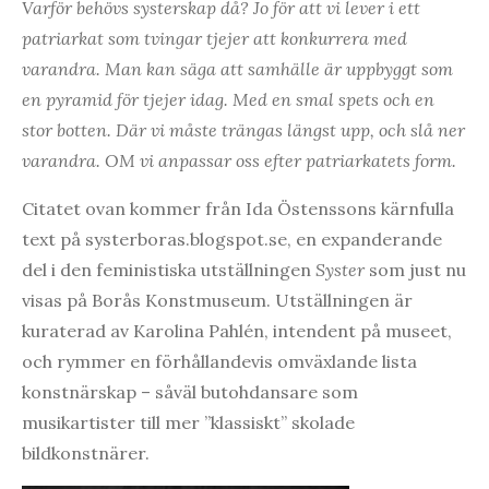
Varför behövs systerskap då? Jo för att vi lever i ett
patriarkat som tvingar tjejer att konkurrera med
varandra. Man kan säga att samhälle är uppbyggt som
en pyramid för tjejer idag. Med en smal spets och en
stor botten. Där vi måste trängas längst upp, och slå ner
varandra. OM vi anpassar oss efter patriarkatets form.
Citatet ovan kommer från Ida Östenssons kärnfulla
text på systerboras.blogspot.se, en expanderande
del i den feministiska utställningen
Syster
som just nu
visas på Borås Konstmuseum. Utställningen är
kuraterad av Karolina Pahlén, intendent på museet,
och rymmer en förhållandevis omväxlande lista
konstnärskap – såväl butohdansare som
musikartister till mer ”klassiskt” skolade
bildkonstnärer.