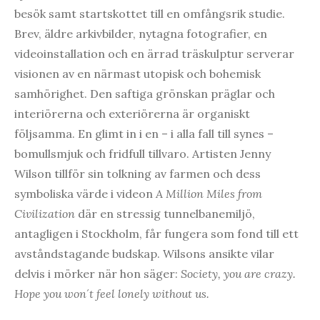
besök samt startskottet till en omfångsrik studie.
Brev, äldre arkivbilder, nytagna fotografier, en
videoinstallation och en ärrad träskulptur serverar
visionen av en närmast utopisk och bohemisk
samhörighet. Den saftiga grönskan präglar och
interiörerna och exteriörerna är organiskt
följsamma. En glimt in i en – i alla fall till synes –
bomullsmjuk och fridfull tillvaro. Artisten Jenny
Wilson tillför sin tolkning av farmen och dess
symboliska värde i videon
A Million Miles from
Civilization
där en stressig tunnelbanemiljö,
antagligen i Stockholm, får fungera som fond till ett
avståndstagande budskap. Wilsons ansikte vilar
delvis i mörker när hon säger:
Society, you are crazy.
Hope you won´t feel lonely without us.