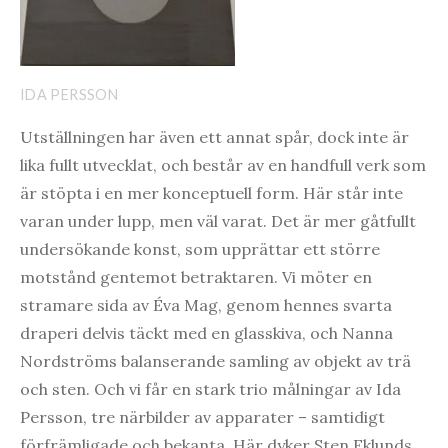
IDA PERSSON
Utställningen har även ett annat spår, dock inte är
lika fullt utvecklat, och består av en handfull verk som
är stöpta i en mer konceptuell form. Här står inte
varan under lupp, men väl varat. Det är mer gåtfullt
undersökande konst, som upprättar ett större
motstånd gentemot betraktaren. Vi möter en
stramare sida av Éva Mag, genom hennes svarta
draperi delvis täckt med en glasskiva, och Nanna
Nordströms balanserande samling av objekt av trä
och sten. Och vi får en stark trio målningar av Ida
Persson, tre närbilder av apparater – samtidigt
förfrämligade och bekanta. Här dyker Sten Eklunds