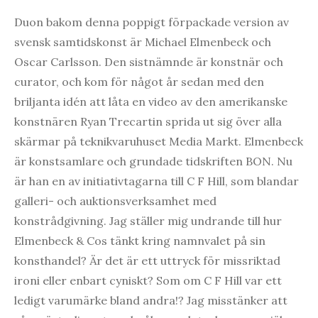
Duon bakom denna poppigt förpackade version av
svensk samtidskonst är Michael Elmenbeck och
Oscar Carlsson. Den sistnämnde är konstnär och
curator, och kom för något år sedan med den
briljanta idén att låta en video av den amerikanske
konstnären Ryan Trecartin sprida ut sig över alla
skärmar på teknikvaruhuset Media Markt. Elmenbeck
är konstsamlare och grundade tidskriften BON. Nu
är han en av initiativtagarna till C F Hill, som blandar
galleri- och auktionsverksamhet med
konstrådgivning. Jag ställer mig undrande till hur
Elmenbeck & Cos tänkt kring namnvalet på sin
konsthandel? Är det är ett uttryck för missriktad
ironi eller enbart cyniskt? Som om C F Hill var ett
ledigt varumärke bland andra!? Jag misstänker att