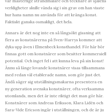
vår mästerlige strandmålare och tecknare av själens
verkligheter skulle vända sig i sin grav om han visste
hur hans namn nu används för att kränga konst.
Faktiskt ganska osmakligt, det hela.
Annars är det nog inte en så långsökt gissning att
flera av konstnärerna på Sven-Harrys kommer att
dyka upp även i Elmenbeck konsthandel. För här bör
finnas gott om konstnärer som besitter kommersiell
potential. Och inget fel i att kunna leva på sin konst!
Ännu så länge lovande konstnärer visas tillsammans
med redan väl etablerade namn, som gör just det.
Ändå säger sig utställningsmakarna presentera en
ny generation svenska konstnärer, ofta verksamma
utomlands, men det är inte riktigt det man gör här.
Konstnärer som Andreas Eriksson, Klara Lidén och
Sara-Vide Ericson ingår i utställningen, och de är ju