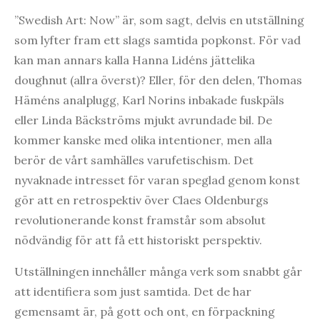
”Swedish Art: Now” är, som sagt, delvis en utställning
som lyfter fram ett slags samtida popkonst. För vad
kan man annars kalla Hanna Lidéns jättelika
doughnut (allra överst)? Eller, för den delen, Thomas
Häméns analplugg, Karl Norins inbakade fuskpäls
eller Linda Bäckströms mjukt avrundade bil. De
kommer kanske med olika intentioner, men alla
berör de vårt samhälles varufetischism. Det
nyvaknade intresset för varan speglad genom konst
gör att en retrospektiv över Claes Oldenburgs
revolutionerande konst framstår som absolut
nödvändig för att få ett historiskt perspektiv.
Utställningen innehåller många verk som snabbt går
att identifiera som just samtida. Det de har
gemensamt är, på gott och ont, en förpackning