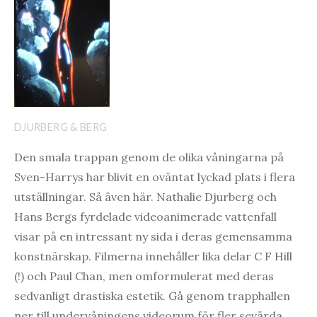
DJURBERG & BERG
Den smala trappan genom de olika våningarna på
Sven-Harrys har blivit en oväntat lyckad plats i flera
utställningar. Så även här. Nathalie Djurberg och
Hans Bergs fyrdelade videoanimerade vattenfall
visar på en intressant ny sida i deras gemensamma
konstnärskap. Filmerna innehåller lika delar C F Hill
(!) och Paul Chan, men omformulerat med deras
sedvanligt drastiska estetik. Gå genom trapphallen
ner till undervåningens videorum för fler sevärda