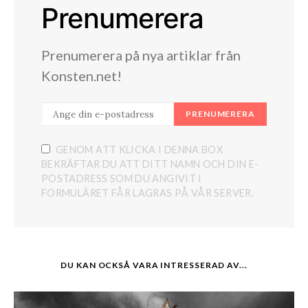
Prenumerera
Prenumerera på nya artiklar från
Konsten.net!
PRENUMERERA
GENOM ATT KLICKA I DENNA BOX
BEKRÄFTAR DU ATT DITT NAMN OCH DIN E-
POSTADRESS SOM DU ANGIVIT I
FORMULÄRET FÅR LAGRAS PÅ VÅR SERVER.
DU KAN OCKSÅ VARA INTRESSERAD AV...