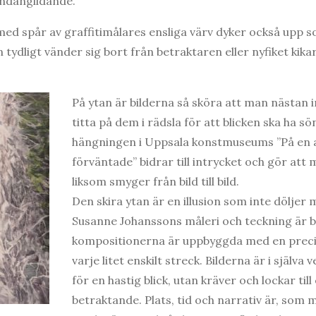
undanglidande.
 med spår av graffitimålares ensliga värv dyker också upp 
 tydligt vänder sig bort från betraktaren eller nyfiket ki
På ytan är bilderna så sköra att man nästan 
titta på dem i rädsla för att blicken ska ha 
hängningen i Uppsala konstmuseums ”På en 
förväntade” bidrar till intrycket och gör att m
liksom smyger från bild till bild.
Den skira ytan är en illusion som inte döljer 
Susanne Johanssons måleri och teckning är 
kompositionerna är uppbyggda med en precis
varje litet enskilt streck. Bilderna är i själva 
för en hastig blick, utan kräver och lockar til
betraktande. Plats, tid och narrativ är, som 