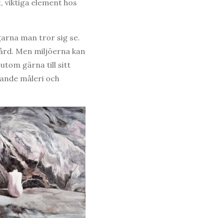
, viktiga element hos
arna man tror sig se.
gård. Men miljöerna kan
tom gärna till sitt
tande måleri och