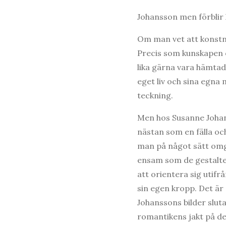
Johansson men förblir h
Om man vet att konstn
Precis som kunskapen o
lika gärna vara hämtad
eget liv och sina egna
teckning.
Men hos Susanne Johan
nästan som en fälla o
man på något sätt omgi
ensam som de gestalte
att orientera sig utifr
sin egen kropp. Det ä
Johanssons bilder slut
romantikens jakt på det 