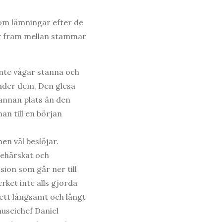
som lämningar efter de
kar fram mellan stammar
inte vågar stanna och
sönder dem. Den glesa
annan plats än den
an till en början
men väl beslöjar.
behärskat och
ion som går ner till
verket inte alls gjorda
l ett långsamt och långt
museichef Daniel