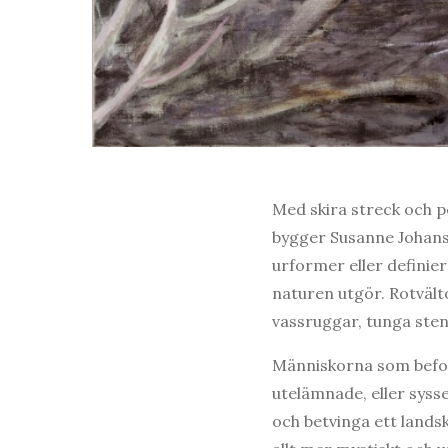
Med skira streck och pe
bygger Susanne Johans
urformer eller defini
naturen utgör. Rotvälto
vassruggar, tunga sten
Människorna som befolk
utelämnade, eller sysse
och betvinga ett landsk