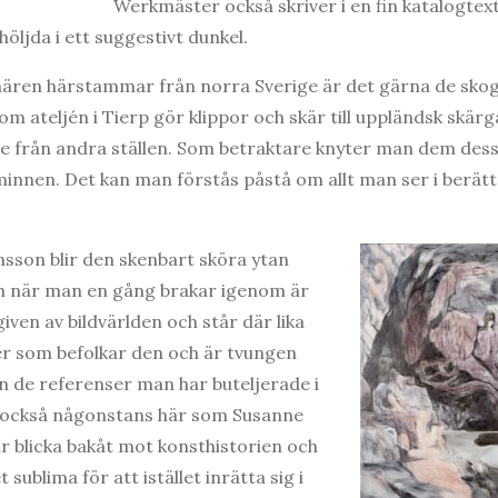
Werkmäster också skriver i en fin katalogtext
öljda i ett suggestivt dunkel.
ären härstammar från norra Sverige är det gärna de skog
m ateljén i Tierp gör klippor och skär till uppländsk skär
e från andra ställen. Som betraktare knyter man dem dessu
 minnen. Det kan man förstås påstå om allt man ser i berät
sson blir den skenbart sköra ytan
ch när man en gång brakar igenom är
ven av bildvärlden och står där lika
r som befolkar den och är tvungen
ån de referenser man har buteljerade i
r också någonstans här som Susanne
ar blicka bakåt mot konsthistorien och
sublima för att istället inrätta sig i