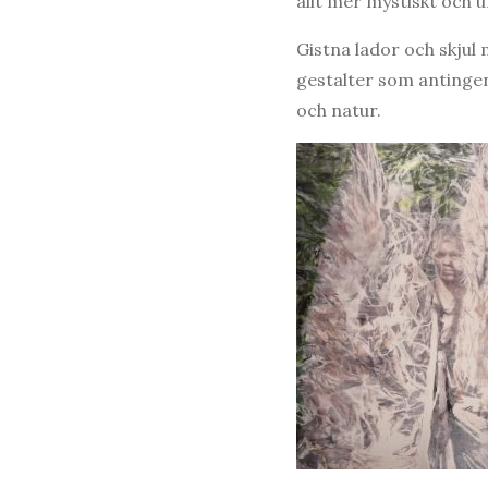
allt mer mystiskt och 
Gistna lador och skjul
gestalter som antingen
och natur.