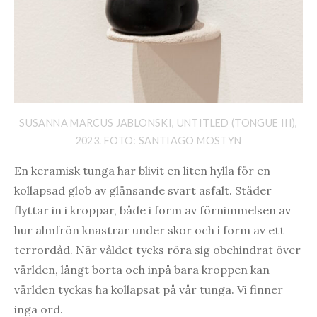
SUSANNA MARCUS JABLONSKI, UNTITLED (TONGUE III),
2023. FOTO: SANTIAGO MOSTYN
En keramisk tunga har blivit en liten hylla för en
kollapsad glob av glänsande svart asfalt. Städer
flyttar in i kroppar, både i form av förnimmelsen av
hur almfrön knastrar under skor och i form av ett
terrordåd. När våldet tycks röra sig obehindrat över
världen, långt borta och inpå bara kroppen kan
världen tyckas ha kollapsat på vår tunga. Vi finner
inga ord.