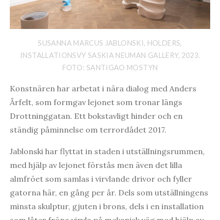
SUSANNA MARCUS JABLONSKI, HOLDERS,
INSTALLATIONSVY SASKIA NEUMAN GALLERY, 2023.
FOTO: SANTIGAO MOSTYN
Konstnären har arbetat i nära dialog med Anders
Årfelt, som formgav lejonet som tronar längs
Drottninggatan. Ett bokstavligt hinder och en
ständig påminnelse om terrordådet 2017.
Jablonski har flyttat in staden i utställningsrummen,
med hjälp av lejonet förstås men även det lilla
almfröet som samlas i virvlande drivor och fyller
gatorna här, en gång per år. Dels som utställningens
minsta skulptur, gjuten i brons, dels i en installation
som låter fröna virvla på mekanisk väg med hjälp av