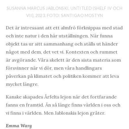
SUSANNA MARCUS JABLONSKI, UNTITLED (SHELF IV OCH
VII), 2023. FOTO: SANTIGAO MOSTYN
Det är intressant att ett almfrö förknippas med stad
och inte natur i den här utställningen. När funna
objekt tas ur sitt sammanhang och ställs ut händer
något med dem, det vet vi. Kontexten och rummet
är avgörande. Våra skelett är den sista materia som
försvinner när vi dör, men våra handlingars
påverkan på klimatet och politiken kommer att leva
mycket längre.
Kanske skapades Årfelts lejon när det fortfarande
fanns en framtid. Än så länge finns världen i oss och
vi finns i världen. Men Jablonskis lejon gråter.
Emma Warg