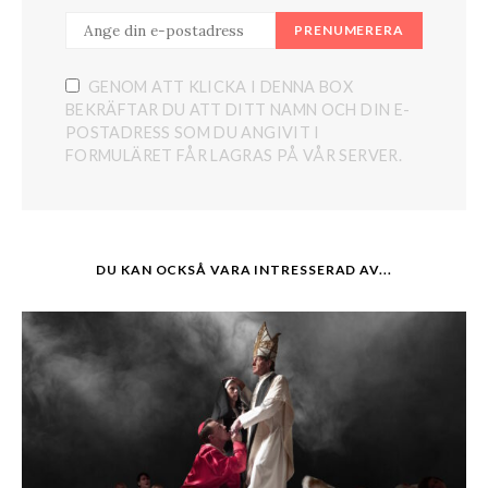
PRENUMERERA
GENOM ATT KLICKA I DENNA BOX
BEKRÄFTAR DU ATT DITT NAMN OCH DIN E-
POSTADRESS SOM DU ANGIVIT I
FORMULÄRET FÅR LAGRAS PÅ VÅR SERVER.
DU KAN OCKSÅ VARA INTRESSERAD AV...