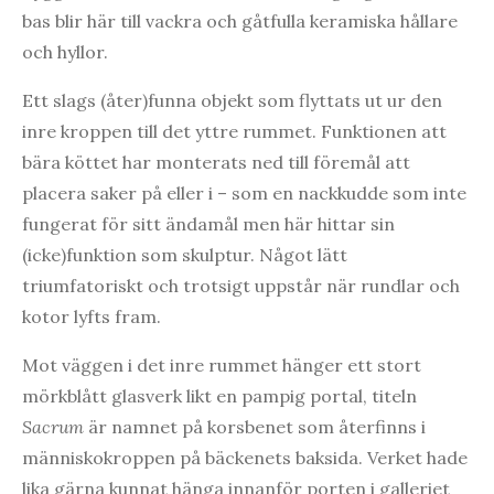
bas blir här till vackra och gåtfulla keramiska hållare
och hyllor.
Ett slags (åter)funna objekt som flyttats ut ur den
inre kroppen till det yttre rummet. Funktionen att
bära köttet har monterats ned till föremål att
placera saker på eller i – som en nackkudde som inte
fungerat för sitt ändamål men här hittar sin
(icke)funktion som skulptur. Något lätt
triumfatoriskt och trotsigt uppstår när rundlar och
kotor lyfts fram.
Mot väggen i det inre rummet hänger ett stort
mörkblått glasverk likt en pampig portal, titeln
Sacrum
är namnet på korsbenet som återfinns i
människokroppen på bäckenets baksida. Verket hade
lika gärna kunnat hänga innanför porten i galleriet