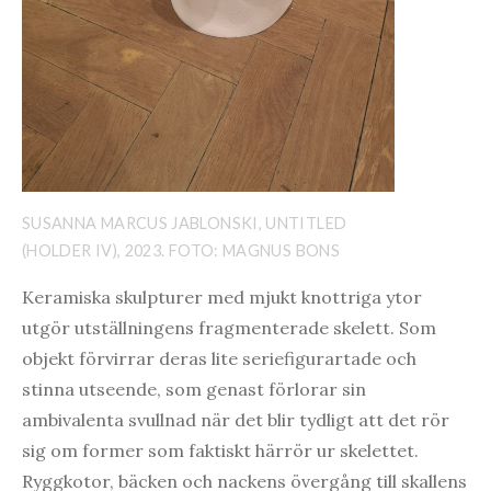
SUSANNA MARCUS JABLONSKI, UNTITLED
(HOLDER IV), 2023. FOTO: MAGNUS BONS
Keramiska skulpturer med mjukt knottriga ytor
utgör utställningens fragmenterade skelett. Som
objekt förvirrar deras lite seriefigurartade och
stinna utseende, som genast förlorar sin
ambivalenta svullnad när det blir tydligt att det rör
sig om former som faktiskt härrör ur skelettet.
Ryggkotor, bäcken och nackens övergång till skallens