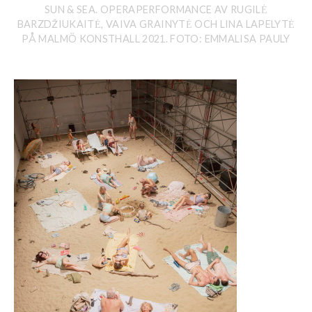
SUN & SEA. OPERAPERFORMANCE AV RUGILĖ
BARZDŽIUKAITĖ, VAIVA GRAINYTĖ OCH LINA LAPELYTĖ
PÅ MALMÖ KONSTHALL 2021. FOTO: EMMALISA PAULY