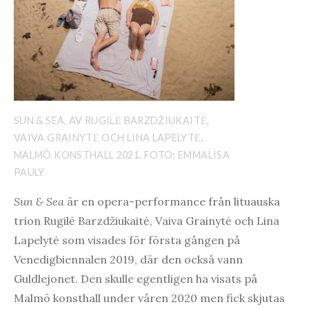
SUN & SEA, AV RUGILĖ BARZDŽIUKAITĖ,
VAIVA GRAINYTĖ OCH LINA LAPELYTĖ,
MALMÖ KONSTHALL 2021. FOTO: EMMALISA
PAULY
Sun & Sea
är en opera-performance från lituauska
trion Rugilė Barzdžiukaitė, Vaiva Grainytė och Lina
Lapelytė som visades för första gången på
Venedigbiennalen 2019, där den också vann
Guldlejonet. Den skulle egentligen ha visats på
Malmö konsthall under våren 2020 men fick skjutas