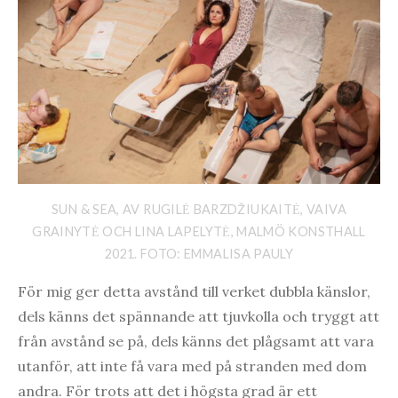
SUN & SEA, AV RUGILĖ BARZDŽIUKAITĖ, VAIVA
GRAINYTĖ OCH LINA LAPELYTĖ, MALMÖ KONSTHALL
2021. FOTO: EMMALISA PAULY
För mig ger detta avstånd till verket dubbla känslor,
dels känns det spännande att tjuvkolla och tryggt att
från avstånd se på, dels känns det plågsamt att vara
utanför, att inte få vara med på stranden med dom
andra. För trots att det i högsta grad är ett