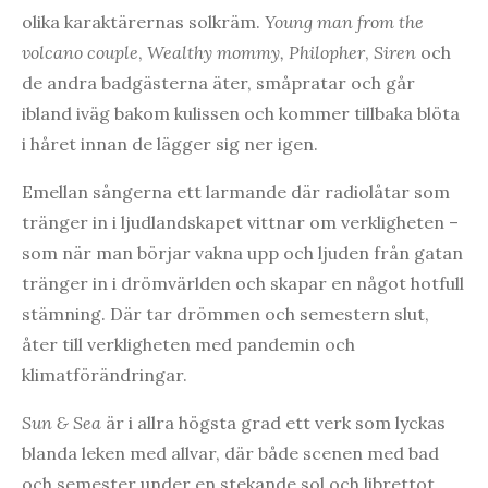
olika karaktärernas solkräm.
Young man from the
volcano couple
,
Wealthy mommy, Philopher
,
Siren
och
de andra badgästerna äter, småpratar och går
ibland iväg bakom kulissen och kommer tillbaka blöta
i håret innan de lägger sig ner igen.
Emellan sångerna ett larmande där radiolåtar som
tränger in i ljudlandskapet vittnar om verkligheten –
som när man börjar vakna upp och ljuden från gatan
tränger in i drömvärlden och skapar en något hotfull
stämning. Där tar drömmen och semestern slut,
åter till verkligheten med pandemin och
klimatförändringar.
Sun & Sea
är i allra högsta grad ett verk som lyckas
blanda leken med allvar, där både scenen med bad
och semester under en stekande sol och librettot