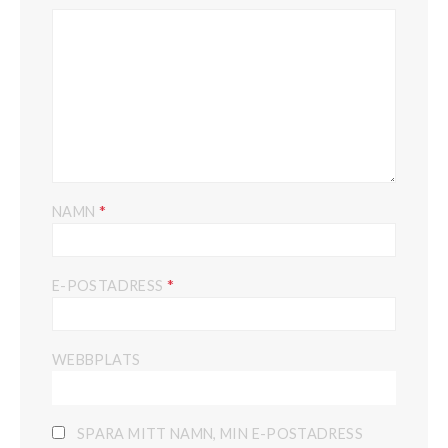
*
NAMN
*
E-POSTADRESS
WEBBPLATS
SPARA MITT NAMN, MIN E-POSTADRESS