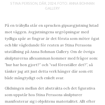
STINA PERSSON, DÄR, 2024. FOTO: ANNA BOHMAN
GALLERY
På en trähylla står en sprucken gipsavgjutning lutad
mot väggen. Avgjutningens urgröpningar med
tydliga spår av fingrar är det första som möter ögat
och blir vägledande för resten av Stina Perssons
utställning på Anna Bohman Gallery. Om de övriga
skulpturerna allesamman kommer med frågor som:
”hur har hon gjort?” och ”vad föreställer det?”, så
tänker jag att just detta verk hänger där som ett
både mångtydigt och enkelt svar.
Glidningen mellan det abstrakta och det figurativa
som uppstår hos Stina Perssons skulpturer
manifesterar sig i objektens materialitet. Allt efter