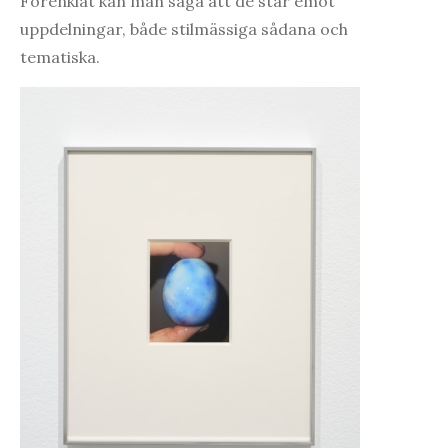
Förenklat kan man säga att de står emot
uppdelningar, både stilmässiga sådana och
tematiska.