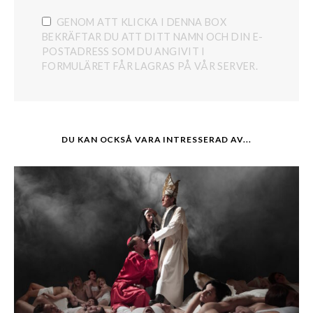
GENOM ATT KLICKA I DENNA BOX
BEKRÄFTAR DU ATT DITT NAMN OCH DIN E-
POSTADRESS SOM DU ANGIVIT I
FORMULÄRET FÅR LAGRAS PÅ VÅR SERVER.
DU KAN OCKSÅ VARA INTRESSERAD AV...