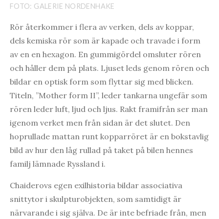
FOTO: GALERIE NORDENHAKE
Rör återkommer i flera av verken, dels av koppar,
dels kemiska rör som är kapade och travade i form
av en en hexagon. En gummigördel omsluter rören
och håller dem på plats. Ljuset leds genom rören och
bildar en optisk form som flyttar sig med blicken.
Titeln, ”Mother form II”, leder tankarna ungefär som
rören leder luft, ljud och ljus. Rakt framifrån ser man
igenom verket men från sidan är det slutet. Den
hoprullade mattan runt kopparröret är en bokstavlig
bild av hur den låg rullad på taket på bilen hennes
familj lämnade Ryssland i.
Chaiderovs egen exilhistoria bildar associativa
snittytor i skulpturobjekten, som samtidigt är
närvarande i sig själva. De är inte befriade från, men