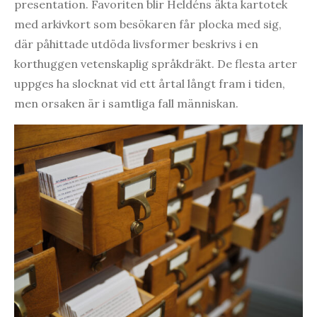
presentation. Favoriten blir Heldéns äkta kartotek
med arkivkort som besökaren får plocka med sig,
där påhittade utdöda livsformer beskrivs i en
korthuggen vetenskaplig språkdräkt. De flesta arter
uppges ha slocknat vid ett årtal långt fram i tiden,
men orsaken är i samtliga fall människan.