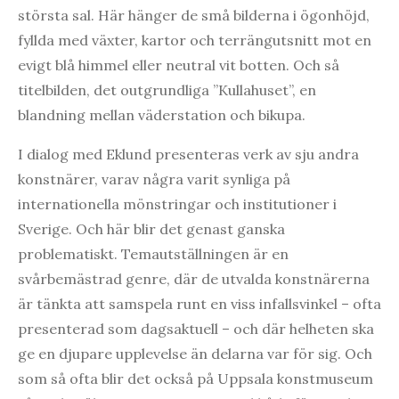
största sal. Här hänger de små bilderna i ögonhöjd,
fyllda med växter, kartor och terrängutsnitt mot en
evigt blå himmel eller neutral vit botten. Och så
titelbilden, det outgrundliga ”Kullahuset”, en
blandning mellan väderstation och bikupa.
I dialog med Eklund presenteras verk av sju andra
konstnärer, varav några varit synliga på
internationella mönstringar och institutioner i
Sverige. Och här blir det genast ganska
problematiskt. Temautställningen är en
svårbemästrad genre, där de utvalda konstnärerna
är tänkta att samspela runt en viss infallsvinkel – ofta
presenterad som dagsaktuell – och där helheten ska
ge en djupare upplevelse än delarna var för sig. Och
som så ofta blir det också på Uppsala konstmuseum