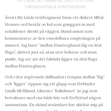
MY LINDH, DET FANNS NU, 2023. FOTO: PÄR
FREDIN/UPPSALA KONSTMUSEUM
Även i My Linds textfragment finns ett diskret tilltal.
Hennes ord består av kol som gnuggats in med
schabloner direkt på väggen, bland annat som
kommentarer av den omedelbara omgivningen på
museet. Jag läser ”mellan fönsterglasen låg en död
fluga”, skrivet just så, utan stor bokstav och utan
punkt. Jag ser att det faktiskt ligger en död fluga
mellan fönsterglasen.
Och i den avgörande skillnaden i tempus mellan ”låg”
och ”ligger” öppnar sig ett glapp som förbinder
Lindh till Eklund. Liksom i ”Kullahuset” är jag som
betraktare med ens både här och förflyttad någon
annanstans. En okänd avsändare har skickat mig på