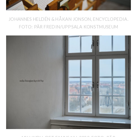
JOHANNES HELDÉN & HÅKAN JONSON, ENCYCLOPEDIA.
FOTO: PÄR FREDIN/UPPSALA KONSTMUSEUM