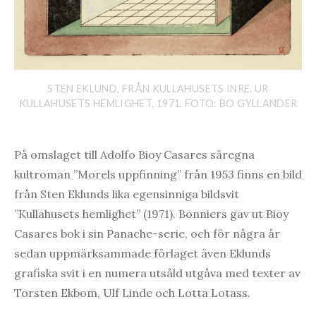
STEN EKLUND, FRÅN KULLAHUSETS INRE. UR
KULLAHUSETS HEMLIGHET, 1971. FOTO: BO GYLLANDER
På omslaget till Adolfo Bioy Casares säregna
kultroman ”Morels uppfinning” från 1953 finns en bild
från Sten Eklunds lika egensinniga bildsvit
”Kullahusets hemlighet” (1971). Bonniers gav ut Bioy
Casares bok i sin Panache-serie, och för några år
sedan uppmärksammade förlaget även Eklunds
grafiska svit i en numera utsåld utgåva med texter av
Torsten Ekbom, Ulf Linde och Lotta Lotass.