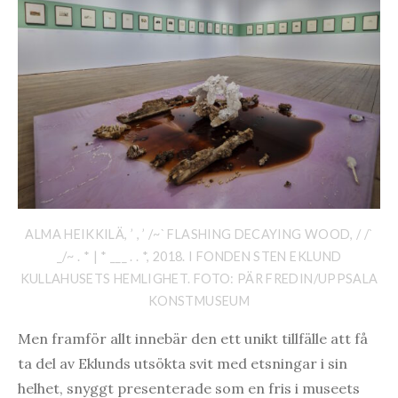
ALMA HEIKKILÄ, ’ , ’ /~` FLASHING DECAYING WOOD, / /`
_/~ . * | * ___ . . *, 2018. I FONDEN STEN EKLUND
KULLAHUSETS HEMLIGHET. FOTO: PÄR FREDIN/UPPSALA
KONSTMUSEUM
Men framför allt innebär den ett unikt tillfälle att få
ta del av Eklunds utsökta svit med etsningar i sin
helhet, snyggt presenterade som en fris i museets