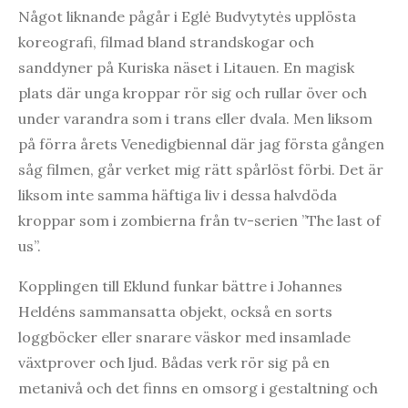
Något liknande pågår i Eglė Budvytytės upplösta
koreografi, filmad bland strandskogar och
sanddyner på Kuriska näset i Litauen. En magisk
plats där unga kroppar rör sig och rullar över och
under varandra som i trans eller dvala. Men liksom
på förra årets Venedigbiennal där jag första gången
såg filmen, går verket mig rätt spårlöst förbi. Det är
liksom inte samma häftiga liv i dessa halvdöda
kroppar som i zombierna från tv-serien ”The last of
us”.
Kopplingen till Eklund funkar bättre i Johannes
Heldéns sammansatta objekt, också en sorts
loggböcker eller snarare väskor med insamlade
växtprover och ljud. Bådas verk rör sig på en
metanivå och det finns en omsorg i gestaltning och