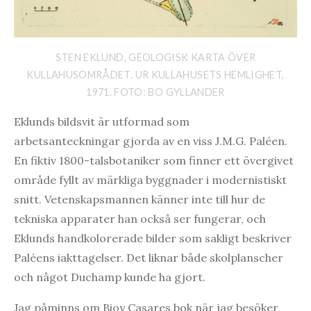
STEN EKLUND, GEOLOGISK KARTA ÖVER
KULLAHUSOMRÅDET. UR KULLAHUSETS HEMLIGHET,
1971. FOTO: BO GYLLANDER
Eklunds bildsvit är utformad som
arbetsanteckningar gjorda av en viss J.M.G. Paléen.
En fiktiv 1800-talsbotaniker som finner ett övergivet
område fyllt av märkliga byggnader i modernistiskt
snitt. Vetenskapsmannen känner inte till hur de
tekniska apparater han också ser fungerar, och
Eklunds handkolorerade bilder som sakligt beskriver
Paléens iakttagelser. Det liknar både skolplanscher
och något Duchamp kunde ha gjort.
Jag påminns om Bioy Casares bok när jag besöker