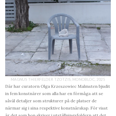
MAGNUS THIERFELDER TZOTZIS, MONOBLOC, 2025
Där har curatorn Olga Krzeszowiec Malmsten bjudit
in fem konstnärer som alla har en förmåga att se
såväl detaljer som strukturer på de platser de
närmar sig i sina respektive konstnärskap. För visst
är det som hon skriver i utställningsfoldern att det