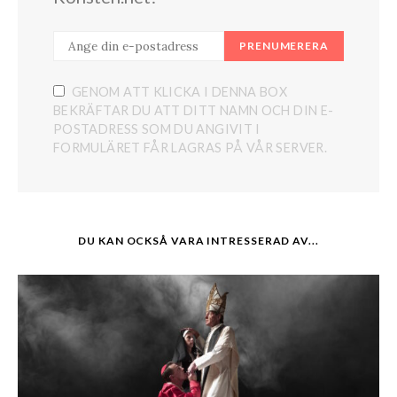
PRENUMERERA
GENOM ATT KLICKA I DENNA BOX
BEKRÄFTAR DU ATT DITT NAMN OCH DIN E-
POSTADRESS SOM DU ANGIVIT I
FORMULÄRET FÅR LAGRAS PÅ VÅR SERVER.
DU KAN OCKSÅ VARA INTRESSERAD AV...