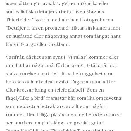
iscensättningar av iakttagelser, drömlika eller
surrealistiska detaljer arbetar även Magnus
Thierfelder Tzotzis med när han i fotografierna
”Detaljer från en promenad” riktar sin kamera mot
en husfasad eller någonting annat som fångat hans
blick i Sverige eller Grekland.
Varifrån däcket som syns i ”Vi rullar” kommer eller
om det har något mål förblir osagt. Istället är det
själva rörelsen mot det slitna betonggolvet som
betonas och inte dess avsikt. Fåglarna som sitter
eller kretsar kring en telefonkabel i ”Som en
fågel/Like a bird” framstår här som lika omedvetna
som medvetna betraktare av allt som pågår i
rummet. Den billiga plaststolen med en sten som vi
ser markera en plats längs en grekisk gata i
”monobloc” blir hos Thierfelder Tzotzis både ett