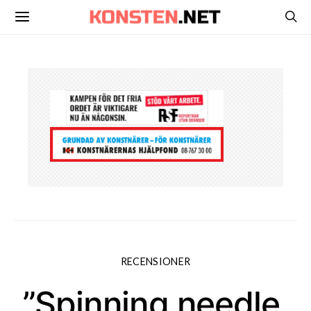
RECENSIONER
”Spinning needle,