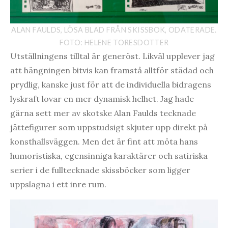
ALAN FAULDS, LÖSA BLAD FRÅN SKISSBOK, ODATERADE.
FOTO: HELENE TORESDOTTER
Utställningens tilltal är generöst. Likväl upplever jag
att hängningen bitvis kan framstå alltför städad och
prydlig, kanske just för att de individuella bidragens
lyskraft lovar en mer dynamisk helhet. Jag hade
gärna sett mer av skotske Alan Faulds tecknade
jättefigurer som uppstudsigt skjuter upp direkt på
konsthallsväggen. Men det är fint att möta hans
humoristiska, egensinniga karaktärer och satiriska
serier i de fulltecknade skissböcker som ligger
uppslagna i ett inre rum.