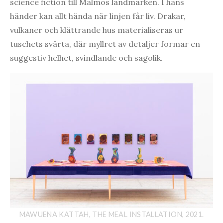
science fiction till Malmös landmärken. I hans
händer kan allt hända när linjen får liv. Drakar,
vulkaner och klättrande hus materialiseras ur
tuschets svärta, där myllret av detaljer formar en
suggestiv helhet, svindlande och sagolik.
MAWUENA KATTAH, THE MEAL INSTALLATION, 2021.