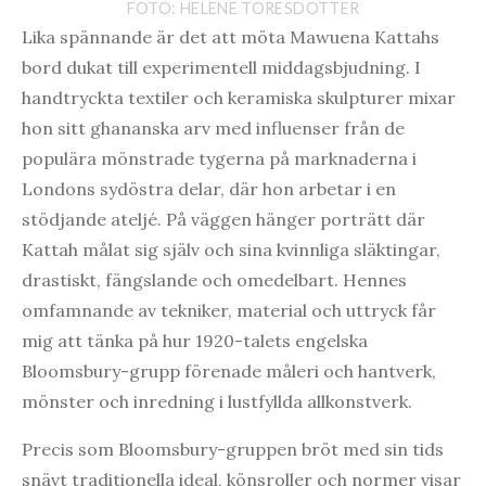
FOTO: HELENE TORESDOTTER
Lika spännande är det att möta Mawuena Kattahs
bord dukat till experimentell middagsbjudning. I
handtryckta textiler och keramiska skulpturer mixar
hon sitt ghananska arv med influenser från de
populära mönstrade tygerna på marknaderna i
Londons sydöstra delar, där hon arbetar i en
stödjande ateljé. På väggen hänger porträtt där
Kattah målat sig själv och sina kvinnliga släktingar,
drastiskt, fängslande och omedelbart. Hennes
omfamnande av tekniker, material och uttryck får
mig att tänka på hur 1920-talets engelska
Bloomsbury-grupp förenade måleri och hantverk,
mönster och inredning i lustfyllda allkonstverk.
Precis som Bloomsbury-gruppen bröt med sin tids
snävt traditionella ideal, könsroller och normer visar