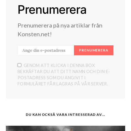
Prenumerera
Prenumerera på nya artiklar från
Konsten.net!
PRENUMERERA
GENOM ATT KLICKA I DENNA BOX
BEKRÄFTAR DU ATT DITT NAMN OCH DIN E-
POSTADRESS SOM DU ANGIVIT I
FORMULÄRET FÅR LAGRAS PÅ VÅR SERVER.
DU KAN OCKSÅ VARA INTRESSERAD AV...