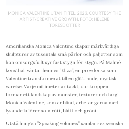
MONICA VALENTINE UTAN TITEL, 2023. COURTESY THE
ARTIST/CREATIVE GROWTH. FOTO: HELENE
TORESDOTTER
Amerikanska Monica Valentine skapar märkvärdiga
skulpturer av tusentals små pärlor och paljetter som
hon omsorgsfullt syr fast stygn för stygn. På Malmö
konsthall väntar hennes ”Eliza”, en provdocka som
Valentine transformerat till en glittrande, mystisk
varelse. Varje millimeter är täckt, där kroppen
formar ett landskap av mönster, texturer och färg.
Monica Valentine, som är blind, arbetar gärna med
lysande kulörer som rött, blått och grönt.
Utställningen ”Speaking volumes” samlar sex svenska