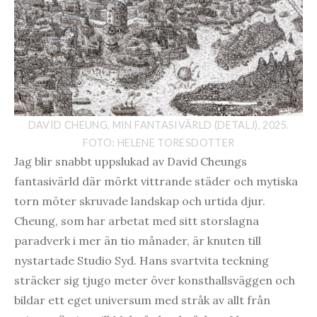
DAVID CHEUNG, MIN FANTASIVÄRLD (DETALJ), 2025.
FOTO: HELENE TORESDOTTER
Jag blir snabbt uppslukad av David Cheungs
fantasivärld där mörkt vittrande städer och mytiska
torn möter skruvade landskap och urtida djur.
Cheung, som har arbetat med sitt storslagna
paradverk i mer än tio månader, är knuten till
nystartade Studio Syd. Hans svartvita teckning
sträcker sig tjugo meter över konsthallsväggen och
bildar ett eget universum med stråk av allt från