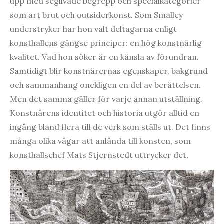
upp med seglivade begrepp och specialkategorier
som art brut och outsiderkonst. Som Smalley
understryker har hon valt deltagarna enligt
konsthallens gängse principer: en hög konstnärlig
kvalitet. Vad hon söker är en känsla av förundran.
Samtidigt blir konstnärernas egenskaper, bakgrund
och sammanhang onekligen en del av berättelsen.
Men det samma gäller för varje annan utställning.
Konstnärens identitet och historia utgör alltid en
ingång bland flera till de verk som ställs ut. Det finns
många olika vägar att anlända till konsten, som
konsthallschef Mats Stjernstedt uttrycker det.