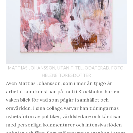
MATTIAS JOHANSSON, UTAN TITEL, ODATERAD. FOTO:
HELENE TORESDOTTER
Även Mattias Johansson, som i mer än tjugo år
arbetat som konstnär på Inuti i Stockholm, har en
vaken blick för vad som pågår i samhället och
omvärlden. I sina collage varvar han tidningarnas
nyhetsfoton av politiker, världsledare och kändisar
med personliga kommentarer och intensiva flöden
av linjer och färg. Som målare imponerar han i stora