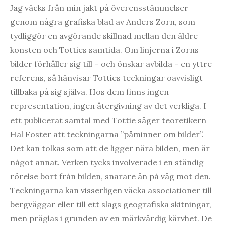
Jag väcks från min jakt på överensstämmelser
genom några grafiska blad av Anders Zorn, som
tydliggör en avgörande skillnad mellan den äldre
konsten och Totties samtida. Om linjerna i Zorns
bilder förhåller sig till – och önskar avbilda – en yttre
referens, så hänvisar Totties teckningar oavvisligt
tillbaka på sig själva. Hos dem finns ingen
representation, ingen återgivning av det verkliga. I
ett publicerat samtal med Tottie säger teoretikern
Hal Foster att teckningarna ”påminner om bilder”.
Det kan tolkas som att de ligger nära bilden, men är
något annat. Verken tycks involverade i en ständig
rörelse bort från bilden, snarare än på väg mot den.
Teckningarna kan visserligen väcka associationer till
bergväggar eller till ett slags geografiska skitningar,
men präglas i grunden av en märkvärdig kärvhet. De