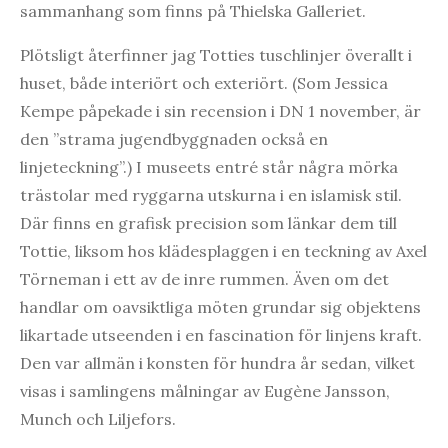
sammanhang som finns på Thielska Galleriet.
Plötsligt återfinner jag Totties tuschlinjer överallt i
huset, både interiört och exteriört. (Som Jessica
Kempe påpekade i sin recension i DN 1 november, är
den ”strama jugendbyggnaden också en
linjeteckning”.) I museets entré står några mörka
trästolar med ryggarna utskurna i en islamisk stil.
Där finns en grafisk precision som länkar dem till
Tottie, liksom hos klädesplaggen i en teckning av Axel
Törneman i ett av de inre rummen. Även om det
handlar om oavsiktliga möten grundar sig objektens
likartade utseenden i en fascination för linjens kraft.
Den var allmän i konsten för hundra år sedan, vilket
visas i samlingens målningar av Eugène Jansson,
Munch och Liljefors.