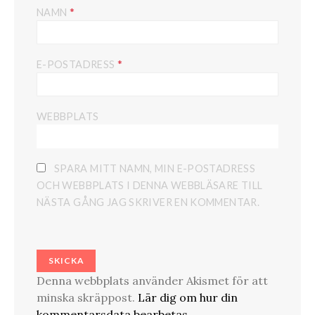
*
NAMN
*
E-POSTADRESS
WEBBPLATS
SPARA MITT NAMN, MIN E-POSTADRESS
OCH WEBBPLATS I DENNA WEBBLÄSARE TILL
NÄSTA GÅNG JAG SKRIVER EN KOMMENTAR.
Denna webbplats använder Akismet för att
minska skräppost.
Lär dig om hur din
kommentarsdata bearbetas
.