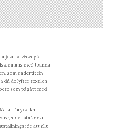
m just nu visas på
 tillsammans med Joanna
len, som undertiteln
a då de lyfter textilen
 arbete som pågått med
för att bryta det
are, som i sin konst
ställnings idé att allt