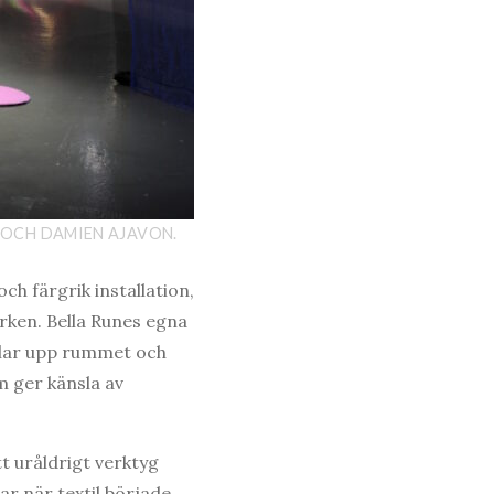
E OCH DAMIEN AJAVON.
ch färgrik installation,
erken. Bella Runes egna
elar upp rummet och
m ger känsla av
tt uråldrigt verktyg
ar när textil började