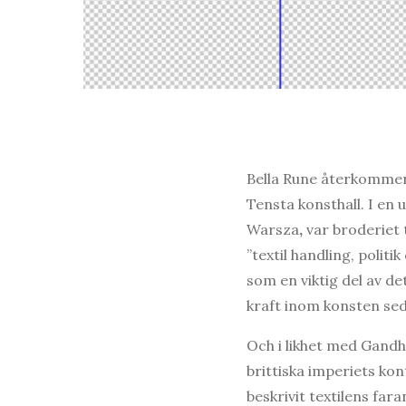
Bella Rune återkommer t
Tensta konsthall. I en
Warsza
,
var broderiet t
”textil handling, polit
som en viktig del av d
kraft inom konsten sed
Och i likhet med Gandhi
brittiska imperiets ko
beskrivit textilens fara