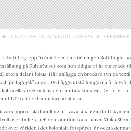
BELLA RUNE, PRETEX, 2025. FOTO: JEAN-BAPTISTE BÉRANGER
ill sitt begrepp ”trådåldern” i utställningen Soft Logic, so
 utställning på Kulturhuset som hon tidigare i år curerade
ill stora delar i fokus. Här anläggs en bredare syn på texti
ik och pedagogik” anger. De bägge utställningarna är lovvärd
et kulturella arvet och av den samtida konsten. Det är ett
an 1970-talet och som inte är slut än.
, vars upproriska handling att väva sina egna höftskynken 
ntroll över Indien, och den samtida konstnären Yinka Shonib
nde över världen i det koloniala fotspåret, är också denna ut