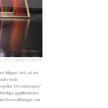
REI OCH DAMIEN AJAVON.
tt klippa i det, så att
kluderande
färgrika ”Dreamscapes”
tfärdiga applikationer
ala föreställningar om