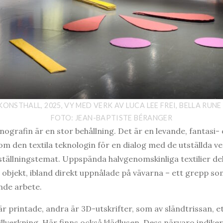
KONSTHALL, 2025, VY MED VERK AV LUCA LEE FREI, BELLA RUN
FOTO: JEAN-BAPTISTE BÉRANGER
rafin är en stor behållning. Det är en levande, fantasi- o
om den textila teknologin för en dialog med de utställda v
ställningstemat. Uppspända halvgenomskinliga textilier d
a objekt, ibland direkt uppnålade på vävarna – ett grepp so
nde arbete.
är printade, andra är 3D-utskrifter, som av sländtrissan, e
illverkning. Här finns också klädlusen. Dess närvaro indiker