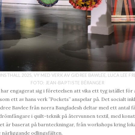
NSTHALL 2025, VY MED VERK AV GIDREE BAWLEE, LUCA LEE F
FOTO: JEAN-BAPTISTE BÉRANGER
har engagerat sig i företeelsen att vika ett tyg istället för a
som ett av hans verk ”Pockets” anspelar på. Det socialt in
idree Bawlee från norra Bangladesh deltar med ett antal 
a drömfångare i quilt-teknik på återvunnen textil, med kons
let är baserat på barnteckningar, från workshops kring lok
närliggande odlingsfälten.