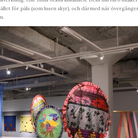
ället för päls (som lusen skyr), och därmed när övergången f
m.