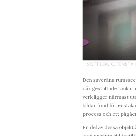
SOFT LOGIC, TENSTA 
Den suveräna rumsscenog
där gestaltade tankar 
verk ligger närmast ut
bildar fond för enstak
process och ett pågåe
En del av dessa objekt 
som använts vid textilt