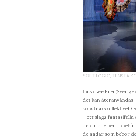
SOFT LOGIC, TENSTA KO
Luca Lee Frei (Sverige) 
det kan återanvändas, 
konstnärskollektivet G
– ett slags fantasifull
och broderier. Innehål
de andar som bebor de 