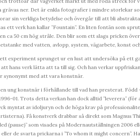
a och trottoar där vägverket märkt ut med röda streck för v
grävas ner. Det är enkla fotografier i mindre storlekar so
orar sin verkliga betydelse och övergår till att bli abstrakt
as ett verk han kallar ”Fountain”. En liten fontän som spru
en ca 50 cm hög stråle. Den blir som ett slags pricken över
hetstanke med vatten, avlopp, system, vägarbete, konst o
ett experiment sprunget ur en lust att undersöka på ett ga
 att hans verk lätta att ta till sig. Och han verkar uppfrisk
d är synonymt med att vara konstnär.
n ung konstnär i förhållande till vad han presterat. Född 
96-01. Trots detta verkan han dock alltid ”leverera” (för 
ck myntat av idoljuryn och de höga krav på professionali
 artisterna). Få konstverk drabbar så direkt som Magnus Th
tled (pause)” som visades på Modernautställningen 2006 ell
n” eller de svarta prickarna i ”To whom it might concern”. Ha