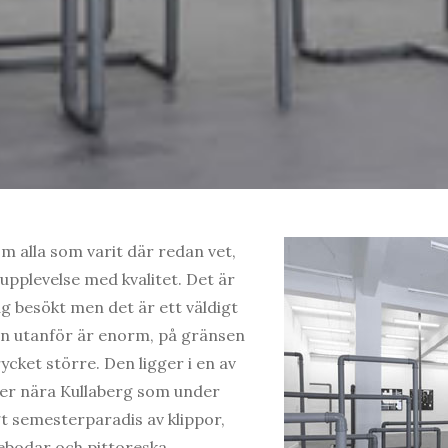
om alla som varit där redan vet,
pplevelse med kvalitet. Det är
ag besökt men det är ett väldigt
en utanför är enorm, på gränsen
rycket större. Den ligger i en av
ter nära Kullaberg som under
t semesterparadis av klippor,
kebodar och pittoreska