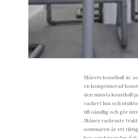
Skärets konsthall är, s
en komprimerad konstu
den minsta konsthall j
vackert hus och utsikt
till oändlig och gör int
Skånes vackraste trak
sommaren är ett riktig
hav, sandstränder, fis