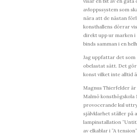
visar en bit av en gat
avloppssystem som ska 
nära att de nästan förl
konsthallens dörrar vis
direkt upp ur marken i 
binds samman i en hel
Jag uppfattar det som 
obelastat sätt. Det gör
konst vilket inte allti
Magnus Thierfelder är e
Malmö konsthögskola 19
provocerande kul uttry
självklarhet ställer på
lampinstallation ”Unti
av elkablar i ”A tensio