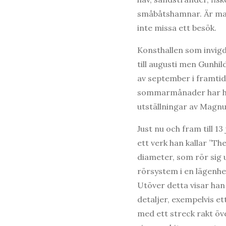
småbåtshamnar. Är man
inte missa ett besök.
Konsthallen som invig
till augusti men Gunhil
av september i framtid
sommarmånader har hon
utställningar av Magn
Just nu och fram till 1
ett verk han kallar ”Th
diameter, som rör sig 
rörsystem i en lägenhet
Utöver detta visar han
detaljer, exempelvis 
med ett streck rakt öve