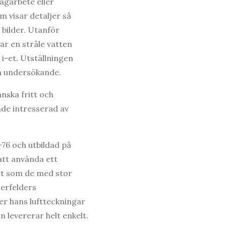
ägarbete eller
m visar detaljer så
a bilder. Utanför
tar en stråle vatten
 i-et. Utställningen
ch undersökande.
nska fritt och
ande intresserad av
-76 och utbildad på
att använda ett
tet som de med stor
ierfelders
er hans luftteckningar
n levererar helt enkelt.