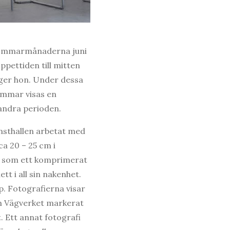
 sommarmånaderna juni
ppettiden till mitten
ägger hon. Under dessa
ommar visas en
andra perioden.
konsthallen arbetat med
ca 20 – 25 cm i
är som ett komprimerat
t i all sin nakenhet.
p. Fotografierna visar
om Vägverket markerat
t. Ett annat fotografi