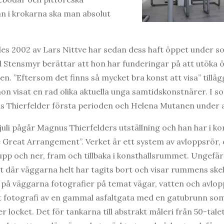
 i krokarna ska man absolut
des 2002 av Lars Nittve har sedan dess haft öppet under
d Stensmyr berättar att hon har funderingar på att utöka ö
en. ”Eftersom det finns så mycket bra konst att visa” till
 visat en rad olika aktuella unga samtidskonstnärer. I s
us Thierfelder första perioden och Helena Mutanen under 
3 juli pågår Magnus Thierfelders utställning och han har i 
e Great Arrangement”. Verket är ett system av avloppsrör, 
upp och ner, fram och tillbaka i konsthallsrummet. Ungef
 där väggarna helt har tagits bort och visar rummens skelet
 på väggarna fotografier på temat vägar, vatten och avlop
ett fotografi av en gammal asfaltgata med en gatubrunn s
r locket. Det för tankarna till abstrakt måleri från 50-tale