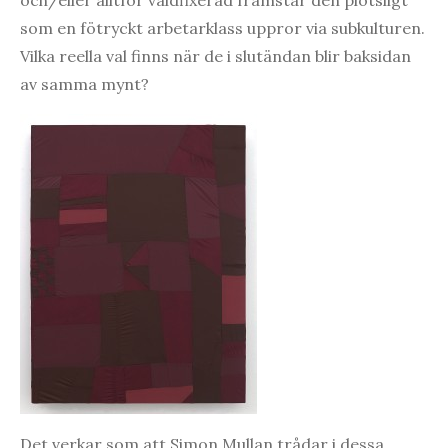
och/eller alltför våldfixerad framstår den plötsligt
som en fötryckt arbetarklass uppror via subkulturen.
Vilka reella val finns när de i slutändan blir baksidan
av samma mynt?
Det verkar som att Simon Mullan trådar i dessa