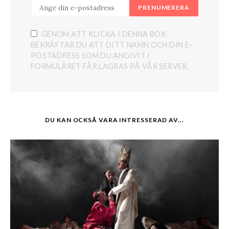
PRENUMERERA
GENOM ATT KLICKA I DENNA BOX
BEKRÄFTAR DU ATT DITT NAMN OCH DIN E-
POSTADRESS SOM DU ANGIVIT I
FORMULÄRET FÅR LAGRAS PÅ VÅR SERVER.
DU KAN OCKSÅ VARA INTRESSERAD AV...