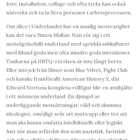
foto, installation, collage och ofta tycks han också
nätverka och ta in flera personer i arbetsprocessen.
Om Alice i Underlandet har en manlig motsvarighet
kan det vara Simon Mullan. Han rör sig i ett
motsägelsefullt underland med spridda subkulturer
med ibland goda men ofta mindre goda intentioner.
Tankarna på HBTQ-rörelsen är inte långt borta.
Eller intryck från filmer som Blue Velvet, Fight Club
och kanske framförallt American History X, där
Edward Nortons komplexa rollfigur blir en antihjälte
i ett männens underland. En djungel av
underliggande motsättningar, våld och skumma
ideologier, omöjligt svår att nysta upp eller tro att
man ska kunna omfatta intellektuellt eller logiskt.
Just när man avfärdat den som nazistisk, facistisk