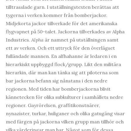
tilltrasslade garn. I utställningstexten berättas att
tygerna i verken kommer från bomberjackor.
Midjekorta jackor tillverkade för det amerikanska
flygvapnet på 50-talet. Jackorna tillverkades av Alpha
Industries.
Alpha
är namnet på utställningen samt
ett av verken. Och ett uttryck för den överlägset
fulländade mannen. En alfhahanne är ledaren i en
hierarkiskt uppbyggd flock/grupp. Likt den militära
hierarkin, där man kan tänka sig att piloterna som
bar jackorna befann sig nånstans i den nedre
regionen. Med tiden har bomberjackorna blivit
kännetecken för olika subkulturer i samhällets nedre
regioner. Gayrörelsen, graffitikonstnärer,
nynazister, turkar, huliganer och olika gatugäng visar
med färgen på jackorna vilken grupp man tillhör och
vilka värderingar man har. Något som för dessa