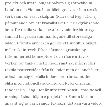
projekt och utställningar bakom sig i Stockholm,
London och Vienna. I utställningen visar han textila
verk samt en svart skulptur
(Rules and Regulations)
påminnande om ett kravallstaket eller avgränsande
bom. De textila verken består av mindre bitar tyg i
samlad färgskala sammanfogade till storskaliga
bilder. I första anblicken ger de ett subtilt, sinnligt,
måleriskt intryck. Efter närmare granskning
tillkommer ett konceptuellt och råare uttryck.
Verken för tankarna till modernistiskt måleri eller
textila teaterridåer från 50-talet men de innehåller
också motsägelsefulla influenser från samtidens
olika internationella subkulturer. Referenslistan
tenderar bli lång. Det är inte textilkonst i traditionell
mening. I sina tidigare projekt har Simon Mullan
använt sig av varierande tekniker, det kan vara video,