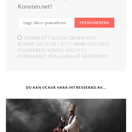
Konsten.net!
PRENUMERERA
GENOM ATT KLICKA I DENNA BOX
BEKRÄFTAR DU ATT DITT NAMN OCH DIN E-
POSTADRESS SOM DU ANGIVIT I
FORMULÄRET FÅR LAGRAS PÅ VÅR SERVER.
DU KAN OCKSÅ VARA INTRESSERAD AV...