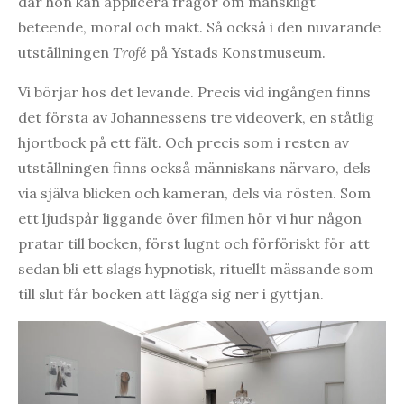
där hon kan applicera frågor om mänskligt
beteende, moral och makt. Så också i den nuvarande
utställningen
Trofé
på Ystads Konstmuseum.
Vi börjar hos det levande. Precis vid ingången finns
det första av Johannessens tre videoverk, en ståtlig
hjortbock på ett fält. Och precis som i resten av
utställningen finns också människans närvaro, dels
via själva blicken och kameran, dels via rösten. Som
ett ljudspår liggande över filmen hör vi hur någon
pratar till bocken, först lugnt och förföriskt för att
sedan bli ett slags hypnotisk, rituellt mässande som
till slut får bocken att lägga sig ner i gyttjan.