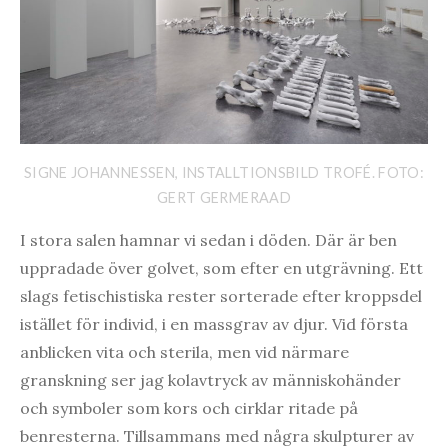
SIGNE JOHANNESSEN, INSTALLTIONSBILD TROFÉ. FOTO:
GERT GERMERAAD
I stora salen hamnar vi sedan i döden. Där är ben
uppradade över golvet, som efter en utgrävning. Ett
slags fetischistiska rester sorterade efter kroppsdel
istället för individ, i en massgrav av djur. Vid första
anblicken vita och sterila, men vid närmare
granskning ser jag kolavtryck av människohänder
och symboler som kors och cirklar ritade på
benresterna. Tillsammans med några skulpturer av