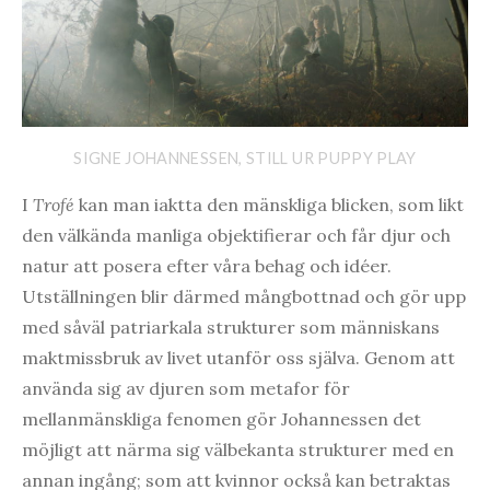
SIGNE JOHANNESSEN, STILL UR PUPPY PLAY
I
Trofé
kan man iaktta den mänskliga blicken, som likt
den välkända manliga objektifierar och får djur och
natur att posera efter våra behag och idéer.
Utställningen blir därmed mångbottnad och gör upp
med såväl patriarkala strukturer som människans
maktmissbruk av livet utanför oss själva. Genom att
använda sig av djuren som metafor för
mellanmänskliga fenomen gör Johannessen det
möjligt att närma sig välbekanta strukturer med en
annan ingång; som att kvinnor också kan betraktas