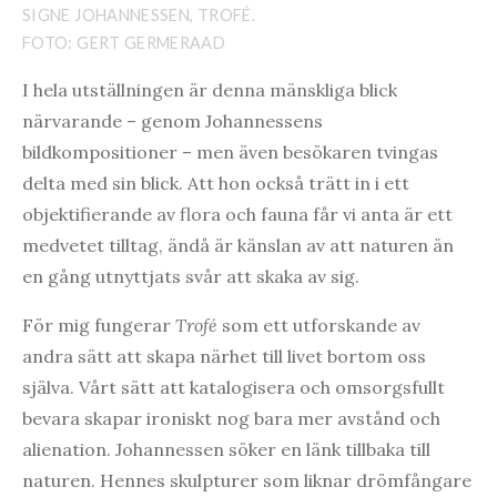
SIGNE JOHANNESSEN, TROFÉ.
FOTO: GERT GERMERAAD
I hela utställningen är denna mänskliga blick
närvarande – genom Johannessens
bildkompositioner – men även besökaren tvingas
delta med sin blick. Att hon också trätt in i ett
objektifierande av flora och fauna får vi anta är ett
medvetet tilltag, ändå är känslan av att naturen än
en gång utnyttjats svår att skaka av sig.
För mig fungerar
Trofé
som ett utforskande av
andra sätt att skapa närhet till livet bortom oss
själva. Vårt sätt att katalogisera och omsorgsfullt
bevara skapar ironiskt nog bara mer avstånd och
alienation. Johannessen söker en länk tillbaka till
naturen. Hennes skulpturer som liknar drömfångare