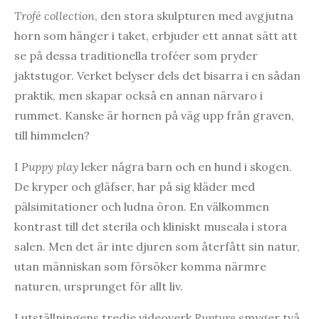
Trofé collection
, den stora skulpturen med avgjutna
horn som hänger i taket, erbjuder ett annat sätt att
se på dessa traditionella troféer som pryder
jaktstugor. Verket belyser dels det bisarra i en sådan
praktik, men skapar också en annan närvaro i
rummet. Kanske är hornen på väg upp från graven,
till himmelen?
I
Puppy play
leker några barn och en hund i skogen.
De kryper och gläfser, har på sig kläder med
pälsimitationer och ludna öron. En välkommen
kontrast till det sterila och kliniskt museala i stora
salen. Men det är inte djuren som återfått sin natur,
utan människan som försöker komma närmre
naturen, ursprunget för allt liv.
I utställningens tredje videoverk
Rupture
smyger två