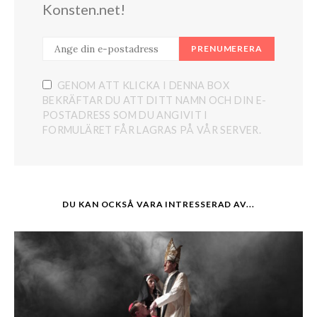
Konsten.net!
PRENUMERERA
GENOM ATT KLICKA I DENNA BOX
BEKRÄFTAR DU ATT DITT NAMN OCH DIN E-
POSTADRESS SOM DU ANGIVIT I
FORMULÄRET FÅR LAGRAS PÅ VÅR SERVER.
DU KAN OCKSÅ VARA INTRESSERAD AV...