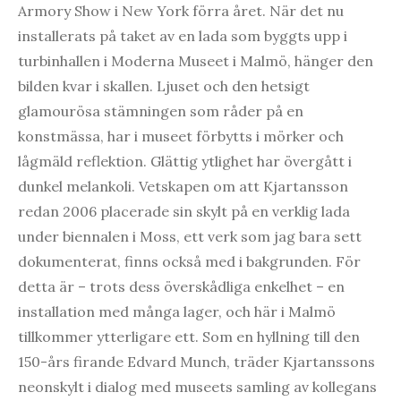
Armory Show i New York förra året. När det nu
installerats på taket av en lada som byggts upp i
turbinhallen i Moderna Museet i Malmö, hänger den
bilden kvar i skallen. Ljuset och den hetsigt
glamourösa stämningen som råder på en
konstmässa, har i museet förbytts i mörker och
lågmäld reflektion. Glättig ytlighet har övergått i
dunkel melankoli. Vetskapen om att Kjartansson
redan 2006 placerade sin skylt på en verklig lada
under biennalen i Moss, ett verk som jag bara sett
dokumenterat, finns också med i bakgrunden. För
detta är – trots dess överskådliga enkelhet – en
installation med många lager, och här i Malmö
tillkommer ytterligare ett. Som en hyllning till den
150-års firande Edvard Munch, träder Kjartanssons
neonskylt i dialog med museets samling av kollegans