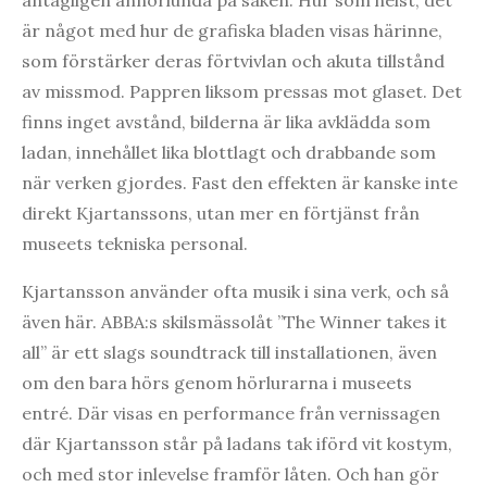
antagligen annorlunda på saken. Hur som helst, det
är något med hur de grafiska bladen visas härinne,
som förstärker deras förtvivlan och akuta tillstånd
av missmod. Pappren liksom pressas mot glaset. Det
finns inget avstånd, bilderna är lika avklädda som
ladan, innehållet lika blottlagt och drabbande som
när verken gjordes. Fast den effekten är kanske inte
direkt Kjartanssons, utan mer en förtjänst från
museets tekniska personal.
Kjartansson använder ofta musik i sina verk, och så
även här. ABBA:s skilsmässolåt ”The Winner takes it
all” är ett slags soundtrack till installationen, även
om den bara hörs genom hörlurarna i museets
entré. Där visas en performance från vernissagen
där Kjartansson står på ladans tak iförd vit kostym,
och med stor inlevelse framför låten. Och han gör