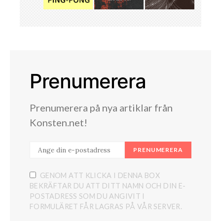
Prenumerera
Prenumerera på nya artiklar från
Konsten.net!
PRENUMERERA
GENOM ATT KLICKA I DENNA BOX
BEKRÄFTAR DU ATT DITT NAMN OCH DIN E-
POSTADRESS SOM DU ANGIVIT I
FORMULÄRET FÅR LAGRAS PÅ VÅR SERVER.