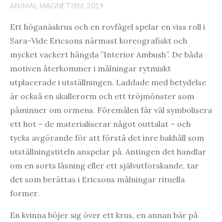
ANIMAL MAGNETISM, 2019
Ett höganäskrus och en rovfågel spelar en viss roll i
Sara-Vide Ericsons närmast koreografiskt och
mycket vackert hängda ”Interior Ambush”. De båda
motiven återkommer i målningar rytmiskt
utplacerade i utställningen. Laddade med betydelse
är också en skallerorm och ett tröjmönster som
påminner om ormens. Föremålen får väl symbolisera
ett hot – de materialiserar något outtalat – och
tycks avgörande för att förstå det inre bakhåll som
utställningstiteln anspelar på. Antingen det handlar
om en sorts låsning eller ett självutforskande, tar
det som berättas i Ericsons målningar rituella
former.
En kvinna böjer sig över ett krus, en annan bär på