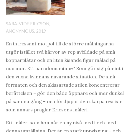
SARA-VIDE ERICSON,
ANONYMOUS, 2019
En intressant motpol till de större målningarna
utgör istället två härvor av rep avbildade på små
kopparplåtar och en liten kisande figur målad på
marmor. Ett barndomsminne? Som gör sig påmint i
den vuxna kvinnans nuvarande situation. De små
formaten och den skissartade stilen koncentrerar
berättelsen – gör den både öppnare och mer dunkel
på samma gång – och fördjupar den skarpa realism
som annars präglar Ericsons måleri.
Ett måleri som hon når en ny nivå med i och med
denna utställning. Det är en stark uppvisning – och