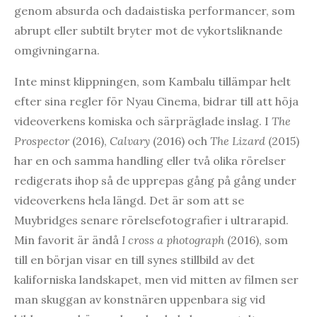
genom absurda och dadaistiska performancer, som
abrupt eller subtilt bryter mot de vykortsliknande
omgivningarna.
Inte minst klippningen, som Kambalu tillämpar helt
efter sina regler för Nyau Cinema, bidrar till att höja
videoverkens komiska och särpräglade inslag. I
The
Prospector
(2016),
Calvary
(2016) och
The Lizard
(2015)
har en och samma handling eller två olika rörelser
redigerats ihop så de upprepas gång på gång under
videoverkens hela längd. Det är som att se
Muybridges senare rörelsefotografier i ultrarapid.
Min favorit är ändå
I cross a photograph
(2016), som
till en början visar en till synes stillbild av det
kaliforniska landskapet, men vid mitten av filmen ser
man skuggan av konstnären uppenbara sig vid