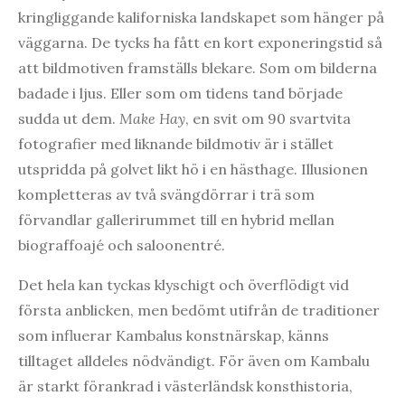
kringliggande kaliforniska landskapet som hänger på
väggarna. De tycks ha fått en kort exponeringstid så
att bildmotiven framställs blekare. Som om bilderna
badade i ljus. Eller som om tidens tand började
sudda ut dem.
Make Hay
, en svit om 90 svartvita
fotografier med liknande bildmotiv är i stället
utspridda på golvet likt hö i en hästhage. Illusionen
kompletteras av två svängdörrar i trä som
förvandlar gallerirummet till en hybrid mellan
biograffoajé och saloonentré.
Det hela kan tyckas klyschigt och överflödigt vid
första anblicken, men bedömt utifrån de traditioner
som influerar Kambalus konstnärskap, känns
tilltaget alldeles nödvändigt. För även om Kambalu
är starkt förankrad i västerländsk konsthistoria,