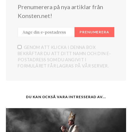
Prenumerera på nya artiklar från
Konsten.net!
PRENUMERERA
GENOM ATT KLICKA I DENNA BOX
BEKRÄFTAR DU ATT DITT NAMN OCH DIN E-
POSTADRESS SOM DU ANGIVIT I
FORMULÄRET FÅR LAGRAS PÅ VÅR SERVER.
DU KAN OCKSÅ VARA INTRESSERAD AV...