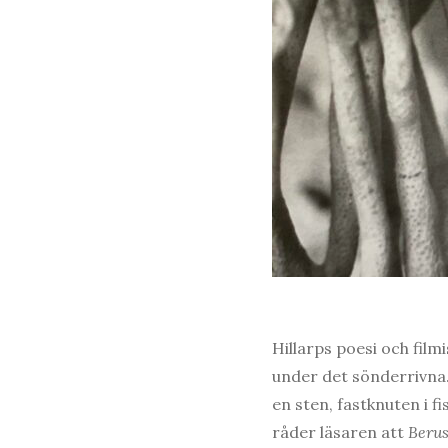
Hillarps poesi och film
under det sönderrivna
en sten, fastknuten i f
råder läsaren att
Berus