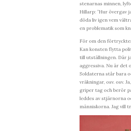
stenarnas minnen, lyfte
Hillarp: ”Hur övergav j
döda liv igen vem vältr
en problematik som kny
För om den förtrycktes 
Kan konsten flytta pol
till utställningen. Där
aggressiva. Nu är det o
Soldaterna står bara o
vräkningar, osv. osv. J
griper tag och berör p
leddes av stjärnorna o
människorna. Jag vill tr