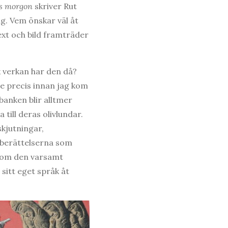
s morgon
skriver Rut
ig. Vem önskar väl åt
text och bild framträder
k verkan har den då?
de precis innan jag kom
banken blir alltmer
till deras olivlundar.
skjutningar,
a berättelserna som
m om den varsamt
sitt eget språk åt