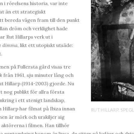
 i rörelsens historia, var inte
t än ett strategiskt
tt bereda vägen fram till den punkt
lan dröm och verklighet hade
r Rut Hillarps verk ut i
e dimma
, likt ett utopiskt utsäde:
t.
men på Fullersta gård visas tre
k
från 1961, sju minuter lång och
ut Hillarp (1914-2003) gjorde. Nu
 nog publikt för allra första
ring i ett stenigt landskap,
 Hillarp har filmat på Ibiza innan
RUT HILLARP, SPEG
en är mörk och urskiljer sig
aktörerna i filmen. Han tillhör
 runtomkring honom är ljusa, de sitter på kaféer och dric