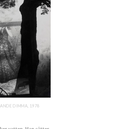
LANDE DIMMA, 1978
ker vatten. Han sätter