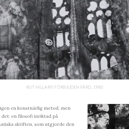
RUT HILLARP, FÖRBJUDEN FÄRD, 1980
ligen en konstnärlig metod, men
det: en filosofi inriktad på
atiska skriften, som utgjorde den