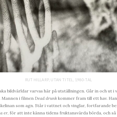
RUT HILLARP, UTAN TITEL, 1980-TAL
iska bildvärldar varvas här på utställningen. Går in och ut 
. Mannen i filmen
Dead drunk
kommer fram till ett hav. Han
iskelinan som agn. Står i vattnet och vinglar, fortfarande b
a er
, för att inte känna tidens fruktansvärda börda, och s