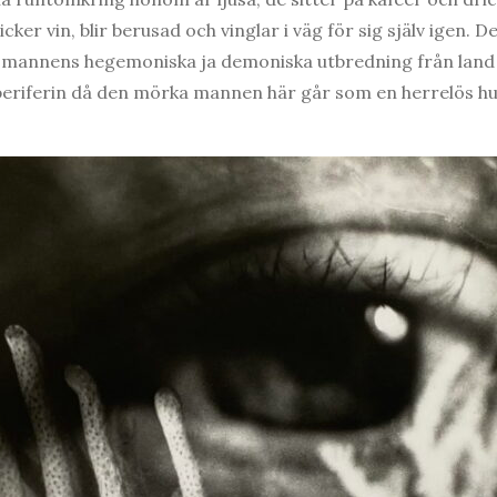
ker vin, blir berusad och vinglar i väg för sig själv igen. De
te mannens hegemoniska ja demoniska utbredning från land t
 periferin då den mörka mannen här går som en herrelös hu