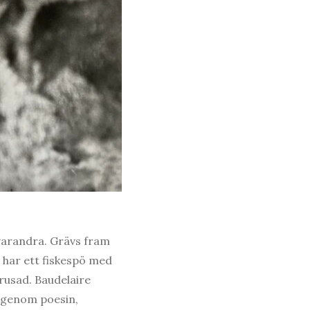
i varandra. Grävs fram
 har ett fiskespö med
erusad. Baudelaire
å genom poesin,