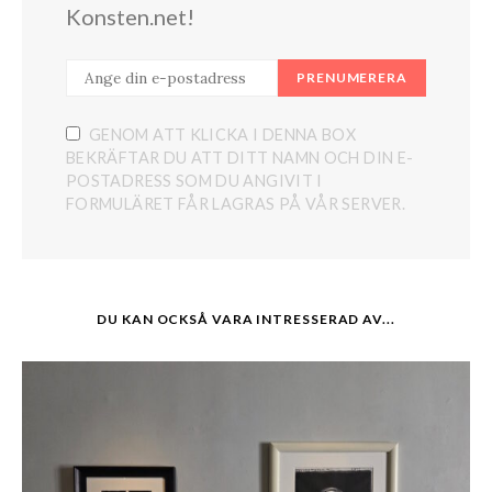
Konsten.net!
PRENUMERERA
GENOM ATT KLICKA I DENNA BOX
BEKRÄFTAR DU ATT DITT NAMN OCH DIN E-
POSTADRESS SOM DU ANGIVIT I
FORMULÄRET FÅR LAGRAS PÅ VÅR SERVER.
DU KAN OCKSÅ VARA INTRESSERAD AV...