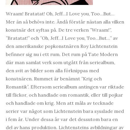
Wraam! Bratatat! Oh, Jeff…I Love you, Too…But…
Mer än så behövs inte. Ändå förstår nästan alla vilken
konstnär det syftas på. De tre verken ”Wraam!”,
”Bratatat!” och ”Oh, Jeff…I Love you, Too…But…” av
den amerikanske popkonstnären Roy Lichtenstein
befinner sig nu i ett rum. Det rum på Tate Modern
där man samlat verk som utgått från seriealbum,
den svit av bilder som alla förknippas med
konstnären. Rummet är benämnt ”Krig och
Romantik”. Eftersom seriealbum antingen var riktade
till flickor, och handlade om romantik, eller till pojkar
och handlade om krig. Men att måla av tecknade
serier var något som Lichtenstein bara sysslade med
i fem år. Under dessa år var det dessutom bara en
del av hans produktion. Lichtensteins avbildningar av